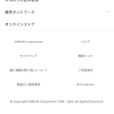
示しないようお願いします。
マイパーツ機能（部品リスト作成サー
空
受注生産機種、また在庫状況の
販売ネットワーク
ビス）をご利用いただくには、I-Web
白
情報を公開していない機種
メンバーズにご登録されている必要が
オンラインストア
あります。
お客様が当ウェブサイト上で当社にご
登録された部品リストについて、当社
OMRON Corporation
ヘルプ
および当社の共同利用者が、当社の製
品・サービスに関するお客様との取
引・商談に必要な範囲で利用すること
サイトマップ
関連リンク
をご了承ください。
※当社の共同利用者とは、
"個人情報
の共同利用に関して"
の「1.共同利
個人情報の
取り扱いについて
ご利用条件
用者の範囲」に記載されている法人を
指します。
商品のご承諾事項
Facebook
© Copyright OMRON Corporation 1996 - 2026.
All Rights Reserved.