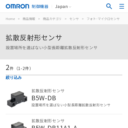
制御機器
Japan
Home
>
商品情報
>
商品カテゴリ
>
センサ
>
フォト･マイクロセンサ
>
拡散反射形センサ
設置場所を選ばない小型長距離拡散反射形センサ
2
件（
1
-
2
件）
絞り込み
拡散反射形センサ
ご利用条件
B5W-DB
設置場所を選ばない小型長距離拡散反射形センサ
以下の条件をお読みいただき、同意のうえ
ご利用ください。
拡散反射形センサ
B5W-DB11A1-A