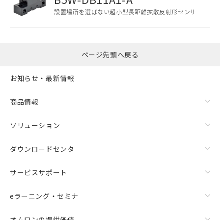
本サービスは、当社制御機器事業取扱
設置場所を選ばない超小型長距離拡散反射形センサ
商品の当社在庫状況および標準価格
(税抜)を提供させていただくもので
す。
当社制御機器事業取扱商品の中には、
ページ先頭へ戻る
本サービスの対象外となる商品もある
ことをご了承ください。
在庫状況および標準価格照会結果は、
お知らせ・最新情報
記載している更新日時点での社内デー
記
タに基づき作成されるものであり、閲
説明
商品情報
号
覧された時点での実際の在庫および標
準価格とは異なる場合があることをご
ソリューション
了承ください。
○
一定数以上の在庫あり
正式な納期状況および標準価格はお客
様のお取引先、またはお客様担当のオ
ダウンロードセンタ
△
一定数には満たないが在庫あり
ムロン制御機器販売店・当社販売員に
ご相談ください。
サービスサポート
－
在庫なし(最新の在庫状況につ
オムロン制御機器販売店や当社販売拠
いては、お客様のお取引先、ま
点は「
販売ネットワーク
」をご確認
eラーニング・セミナ
たはお客様担当のオムロン制御
ください。
機器販売店・当社販売員にご確
在庫状況および標準価格結果を当社の
認ください)
オムロンの提供価値
事前の承諾なく第三者に漏洩または開