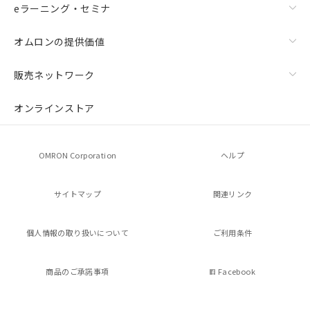
機器販売店・当社販売員にご確
在庫状況および標準価格結果を当社の
eラーニング・セミナ
認ください)
事前の承諾なく第三者に漏洩または開
示しないようお願いします。
オムロンの提供価値
マイパーツ機能（部品リスト作成サー
空
受注生産機種、また在庫状況の
ビス）をご利用いただくには、I-Web
白
情報を公開していない機種
販売ネットワーク
メンバーズにご登録されている必要が
あります。
オンラインストア
お客様が当ウェブサイト上で当社にご
登録された部品リストについて、当社
および当社の共同利用者が、当社の製
品・サービスに関するお客様との取
OMRON Corporation
ヘルプ
引・商談に必要な範囲で利用すること
をご了承ください。
サイトマップ
※当社の共同利用者とは、
"個人情報
関連リンク
の共同利用に関して"
の「1.共同利
用者の範囲」に記載されている法人を
個人情報の
取り扱いについて
ご利用条件
指します。
商品のご承諾事項
Facebook