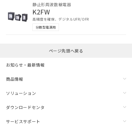
ご利用ください。
静止形周波数継電器
K2FW
本サービスは、当社制御機器事業取扱
商品の当社在庫状況および標準価格
高精度を確保、デジタルUFR/OFR
(税抜)を提供させていただくもので
分散型電源用
す。
当社制御機器事業取扱商品の中には、
本サービスの対象外となる商品もある
ことをご了承ください。
ページ先頭へ戻る
在庫状況および標準価格照会結果は、
記載している更新日時点での社内デー
お知らせ・最新情報
記
タに基づき作成されるものであり、閲
説明
号
覧された時点での実際の在庫および標
商品情報
準価格とは異なる場合があることをご
了承ください。
○
一定数以上の在庫あり
正式な納期状況および標準価格はお客
ソリューション
様のお取引先、またはお客様担当のオ
△
一定数には満たないが在庫あり
ムロン制御機器販売店・当社販売員に
ダウンロードセンタ
ご相談ください。
－
在庫なし(最新の在庫状況につ
オムロン制御機器販売店や当社販売拠
サービスサポート
いては、お客様のお取引先、ま
点は「
販売ネットワーク
」をご確認
たはお客様担当のオムロン制御
ください。