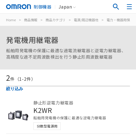
制御機器
Japan
Home
>
商品情報
>
商品カテゴリ
>
電源/周辺機器他
>
電力・機器用保護
発電機用継電器
船舶用発電機の保護に最適な過電流継電器と逆電力継電器、
高精度な過不足周波数検出を行う静止形周波数継電器
2
件（
1
-
2
件）
絞り込み
静止形逆電力継電器
K2WR
ご利用条件
船舶用発電機の保護に最適な逆電力継電器
分散型電源用
以下の条件をお読みいただき、同意のうえ