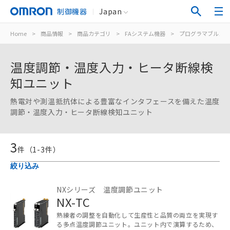
制御機器
Japan
Home
>
商品情報
>
商品カテゴリ
>
FAシステム機器
>
プログラマブルコン
温度調節・温度入力・ヒータ断線検
知ユニット
熱電対や測温抵抗体による豊富なインタフェースを備えた温度
調節・温度入力・ヒータ断線検知ユニット
3
件（
1
-
3
件）
ご利用条件
絞り込み
NXシリーズ 温度調節ユニット
以下の条件をお読みいただき、同意のうえ
NX-TC
ご利用ください。
熟練者の調整を自動化して生産性と品質の両立を実現す
本サービスは、当社制御機器事業取扱
る多点温度調節ユニット。ユニット内で演算するため、