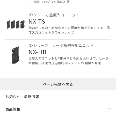
商品の当社在庫状況および標準価格
PID制御プログラム作成不要
(税抜)を提供させていただくもので
す。
NXシリーズ 温度入力ユニット
当社制御機器事業取扱商品の中には、
NX-TS
本サービスの対象外となる商品もある
低速から高速・高精度までの温度制御を可能にする、温
ことをご了承ください。
度入力ユニットをラインナップ
在庫状況および標準価格照会結果は、
記載している更新日時点での社内デー
記
タに基づき作成されるものであり、閲
説明
NXシリーズ ヒータ断線検知ユニット
NX-HB
号
覧された時点での実際の在庫および標
準価格とは異なる場合があることをご
温度入力ユニットとPID命令とを組み合わせて、ヒータ
了承ください。
○
一定数以上の在庫あり
断線検出機能付き温度制御システムの 構築が可能
正式な納期状況および標準価格はお客
様のお取引先、またはお客様担当のオ
△
一定数には満たないが在庫あり
ムロン制御機器販売店・当社販売員に
ご相談ください。
ページ先頭へ戻る
－
在庫なし(最新の在庫状況につ
オムロン制御機器販売店や当社販売拠
いては、お客様のお取引先、ま
点は「
販売ネットワーク
」をご確認
お知らせ・最新情報
たはお客様担当のオムロン制御
ください。
機器販売店・当社販売員にご確
在庫状況および標準価格結果を当社の
商品情報
認ください)
事前の承諾なく第三者に漏洩または開
示しないようお願いします。