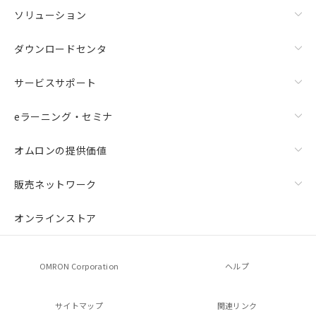
マイパーツ機能（部品リスト作成サー
ソリューション
空
受注生産機種、また在庫状況の
ビス）をご利用いただくには、I-Web
白
情報を公開していない機種
メンバーズにご登録されている必要が
ダウンロードセンタ
あります。
お客様が当ウェブサイト上で当社にご
サービスサポート
登録された部品リストについて、当社
および当社の共同利用者が、当社の製
eラーニング・セミナ
品・サービスに関するお客様との取
引・商談に必要な範囲で利用すること
をご了承ください。
オムロンの提供価値
※当社の共同利用者とは、
"個人情報
の共同利用に関して"
の「1.共同利
販売ネットワーク
用者の範囲」に記載されている法人を
指します。
オンラインストア
OMRON Corporation
ヘルプ
サイトマップ
関連リンク