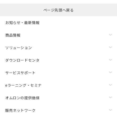
○
一定数以上の在庫あり
正式な納期状況および標準価格はお客
ページ先頭へ戻る
様のお取引先、またはお客様担当のオ
△
一定数には満たないが在庫あり
ムロン制御機器販売店・当社販売員に
ご相談ください。
お知らせ・最新情報
－
在庫なし(最新の在庫状況につ
オムロン制御機器販売店や当社販売拠
いては、お客様のお取引先、ま
点は「
販売ネットワーク
」をご確認
商品情報
たはお客様担当のオムロン制御
ください。
機器販売店・当社販売員にご確
在庫状況および標準価格結果を当社の
ソリューション
認ください)
事前の承諾なく第三者に漏洩または開
示しないようお願いします。
マイパーツ機能（部品リスト作成サー
ダウンロードセンタ
空
受注生産機種、また在庫状況の
ビス）をご利用いただくには、I-Web
白
情報を公開していない機種
メンバーズにご登録されている必要が
サービスサポート
あります。
お客様が当ウェブサイト上で当社にご
eラーニング・セミナ
登録された部品リストについて、当社
および当社の共同利用者が、当社の製
オムロンの提供価値
品・サービスに関するお客様との取
引・商談に必要な範囲で利用すること
をご了承ください。
販売ネットワーク
※当社の共同利用者とは、
"個人情報