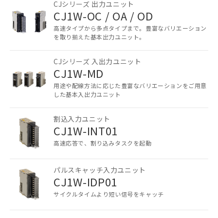
CJシリーズ 出力ユニット
CJ1W-OC / OA / OD
高速タイプから多点タイプまで。豊富なバリエーション
ご利用条件
を取り揃えた基本出力ユニット。
CJシリーズ 入出力ユニット
以下の条件をお読みいただき、同意のうえ
CJ1W-MD
ご利用ください。
用途や配線方法に応じた豊富なバリエーションをご用意
本サービスは、当社制御機器事業取扱
した基本入出力ユニット
商品の当社在庫状況および標準価格
(税抜)を提供させていただくもので
割込入力ユニット
す。
CJ1W-INT01
当社制御機器事業取扱商品の中には、
高速応答で、割り込みタスクを起動
本サービスの対象外となる商品もある
ことをご了承ください。
在庫状況および標準価格照会結果は、
パルスキャッチ入力ユニット
記載している更新日時点での社内デー
CJ1W-IDP01
記
タに基づき作成されるものであり、閲
説明
サイクルタイムより短い信号をキャッチ
号
覧された時点での実際の在庫および標
準価格とは異なる場合があることをご
了承ください。