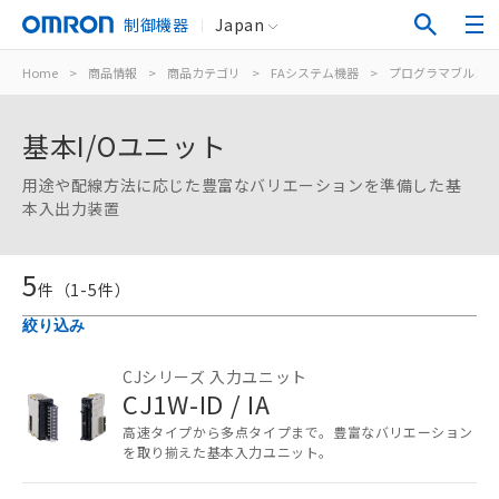
制御機器
Japan
Home
>
商品情報
>
商品カテゴリ
>
FAシステム機器
>
プログラマブルコン
基本I/Oユニット
用途や配線方法に応じた豊富なバリエーションを準備した基
本入出力装置
5
件（
1
-
5
件）
絞り込み
CJシリーズ 入力ユニット
CJ1W-ID / IA
高速タイプから多点タイプまで。豊富なバリエーション
を取り揃えた基本入力ユニット。