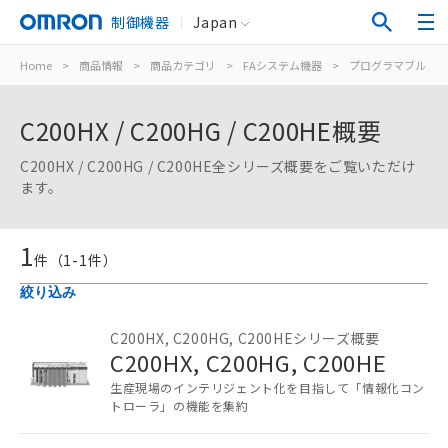
制御機器
Japan
Home
>
商品情報
>
商品カテゴリ
>
FAシステム機器
>
プログラマブルコン
C200HX / C200HG / C200HE概要
C200HX / C200HG / C200HE全シリーズ概要をご覧いただけ
ます。
1
件（
1
-
1
件）
絞り込み
ご利用条件
C200HX, C200HG, C200HEシリーズ概要
C200HX, C200HG, C200HE
以下の条件をお読みいただき、同意のうえ
ご利用ください。
生産現場のインテリジェント化を目指して「情報化コン
トローラ」の機能を集約
本サービスは、当社制御機器事業取扱
商品の当社在庫状況および標準価格