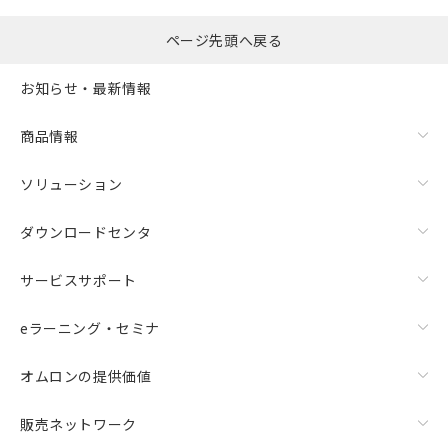
(税抜)を提供させていただくもので
す。
ページ先頭へ戻る
当社制御機器事業取扱商品の中には、
本サービスの対象外となる商品もある
お知らせ・最新情報
ことをご了承ください。
在庫状況および標準価格照会結果は、
商品情報
記載している更新日時点での社内デー
記
タに基づき作成されるものであり、閲
説明
号
覧された時点での実際の在庫および標
ソリューション
準価格とは異なる場合があることをご
了承ください。
○
一定数以上の在庫あり
ダウンロードセンタ
正式な納期状況および標準価格はお客
様のお取引先、またはお客様担当のオ
△
一定数には満たないが在庫あり
サービスサポート
ムロン制御機器販売店・当社販売員に
ご相談ください。
－
在庫なし(最新の在庫状況につ
eラーニング・セミナ
オムロン制御機器販売店や当社販売拠
いては、お客様のお取引先、ま
点は「
販売ネットワーク
」をご確認
たはお客様担当のオムロン制御
ください。
オムロンの提供価値
機器販売店・当社販売員にご確
在庫状況および標準価格結果を当社の
認ください)
事前の承諾なく第三者に漏洩または開
販売ネットワーク
示しないようお願いします。