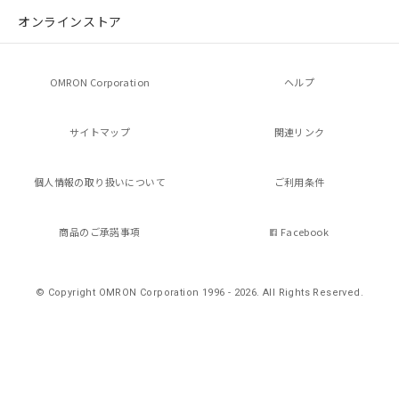
マイパーツ機能（部品リスト作成サー
空
受注生産機種、また在庫状況の
オンラインストア
ビス）をご利用いただくには、I-Web
白
情報を公開していない機種
メンバーズにご登録されている必要が
あります。
お客様が当ウェブサイト上で当社にご
OMRON Corporation
ヘルプ
登録された部品リストについて、当社
および当社の共同利用者が、当社の製
サイトマップ
関連リンク
品・サービスに関するお客様との取
引・商談に必要な範囲で利用すること
をご了承ください。
個人情報の
取り扱いについて
ご利用条件
※当社の共同利用者とは、
"個人情報
の共同利用に関して"
の「1.共同利
用者の範囲」に記載されている法人を
商品のご承諾事項
Facebook
指します。
© Copyright OMRON Corporation 1996 - 2026.
All Rights Reserved.