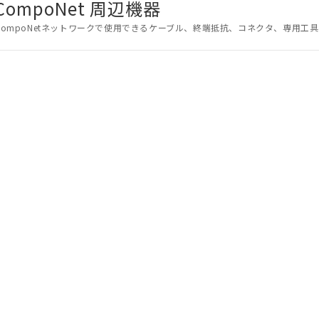
CompoNet 周辺機器
CompoNetネットワークで使用できるケーブル、終端抵抗、コネクタ、専用工
みいただき、同意のうえご利用ください。