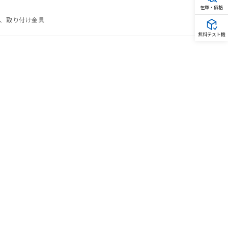
在庫・価格
具、取り付け金具
無料テスト機