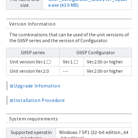
size
e.exe (43.9 MB)
Version Information
The combinations that can be used of the unit versions of
the G9SP series and the version of Configurator.
G9SP series
G9SP Configurator
Unit version Ver.1.□
Ver.1.□
Ver.2.00 or higher
Unit version Ver.2.0
---
Ver.2.00 or higher
Upgrade Infomation
Installation Procedure
System requirements
Supported operatin
Windows 7 SP1 (32-bit edition , 64