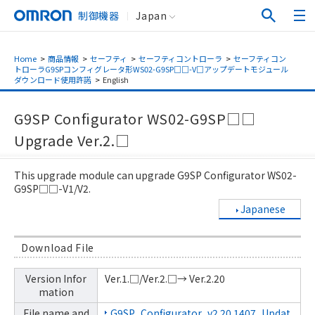
制御機器
Japan
Home
>
商品情報
>
セーフティ
>
セーフティコントローラ
>
セーフティコン
トローラG9SPコンフィグレータ形WS02-G9SP□□-V□アップデートモジュール
ダウンロード使用許諾
>
English
G9SP Configurator WS02-G9SP□□
Upgrade Ver.2.□
This upgrade module can upgrade G9SP Configurator WS02-
G9SP□□-V1/V2.
Japanese
Download File
Version Infor
Ver.1.□/Ver.2.□→ Ver.2.20
mation
File name and
G9SP_Configurator_v2.20.1407_Updat