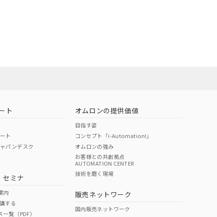
ート
オムロンの提供価値
目指す姿
ポート
コンセプト「i-Automation!」
ジャパンデスク
オムロンの強み
お客様との共創拠点
AUTOMATION CENTER
技術を磨く現場
・セミナ
案内
販売ネットワーク
講する
国内販売ネットワーク
ス一覧（PDF）