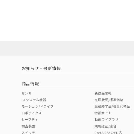
お知らせ・最新情報
商品情報
センサ
新商品情報
FAシステム機器
在庫状況/標準価格
モーション/ドライブ
生産終了品/推奨代替品
ロボティクス
特設サイト
セーフティ
動画ライブラリ
検査装置
規格認証/適合
スイッチ
RoHS/REACH対応