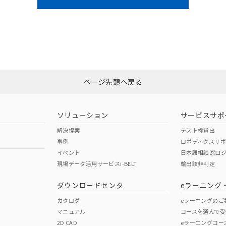
ページ先頭へ戻る
ソリューション
サービスサポ
解決提案
テスト機貸出
事例
ロボティクスサ
イベント
日本語相談窓口
現場データ活用サービスi-BELT
輸出該非判定
ダウンロードセンタ
eラーニング
カタログ
eラーニングのご
マニュアル
コースを選んで受
2D CAD
eラーニングコー