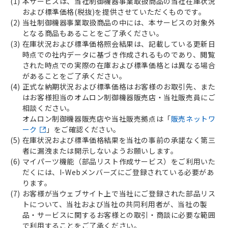
(1)
本サービスは、当社制御機器事業取扱商品の当社在庫状況
および標準価格(税抜)を提供させていただくものです。
(2)
当社制御機器事業取扱商品の中には、本サービスの対象外
となる商品もあることをご了承ください。
(3)
在庫状況および標準価格照会結果は、記載している更新日
時点での社内データに基づき作成されるものであり、閲覧
された時点での実際の在庫および標準価格とは異なる場合
があることをご了承ください。
(4)
正式な納期状況および標準価格はお客様のお取引先、また
はお客様担当のオムロン制御機器販売店・当社販売員にご
相談ください。
オムロン制御機器販売店や当社販売拠点は「
販売ネットワ
ーク
」をご確認ください。
(5)
在庫状況および標準価格結果を当社の事前の承諾なく第三
者に漏洩または開示しないようお願いします。
(6)
マイパーツ機能（部品リスト作成サービス）をご利用いた
だくには、I-Webメンバーズにご登録されている必要があ
ります。
(7)
お客様が当ウェブサイト上で当社にご登録された部品リス
トについて、当社および当社の共同利用者が、当社の製
品・サービスに関するお客様との取引・商談に必要な範囲
で利用することをご了承ください。