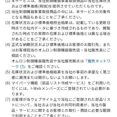
(1)
本サービスは、当社制御機器事業取扱商品の当社在庫状況
および標準価格(税抜)を提供させていただくものです。
(2)
当社制御機器事業取扱商品の中には、本サービスの対象外
となる商品もあることをご了承ください。
(3)
在庫状況および標準価格照会結果は、記載している更新日
時点での社内データに基づき作成されるものであり、閲覧
された時点での実際の在庫および標準価格とは異なる場合
があることをご了承ください。
(4)
正式な納期状況および標準価格はお客様のお取引先、また
はお客様担当のオムロン制御機器販売店・当社販売員にご
相談ください。
オムロン制御機器販売店や当社販売拠点は「
販売ネットワ
ーク
」をご確認ください。
(5)
在庫状況および標準価格結果を当社の事前の承諾なく第三
者に漏洩または開示しないようお願いします。
(6)
マイパーツ機能（部品リスト作成サービス）をご利用いた
だくには、I-Webメンバーズにご登録されている必要があ
ります。
(7)
お客様が当ウェブサイト上で当社にご登録された部品リス
トについて、当社および当社の共同利用者が、当社の製
品・サービスに関するお客様との取引・商談に必要な範囲
で利用することをご了承ください。