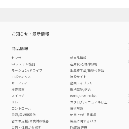
お知らせ・最新情報
商品情報
センサ
新商品情報
FAシステム機器
在庫状況/標準価格
モーション/ドライブ
生産終了品/推奨代替品
ロボティクス
特設サイト
セーフティ
動画ライブラリ
検査装置
規格認証/適合
スイッチ
RoHS/REACH対応
リレー
カタログ/マニュアル訂正
コントロール
技術解説
電源/周辺機器他
使用上の注意事項
省エネ支援/環境対策機器
製品に関するFAQ
目的・仕様から探す
FA用語辞典