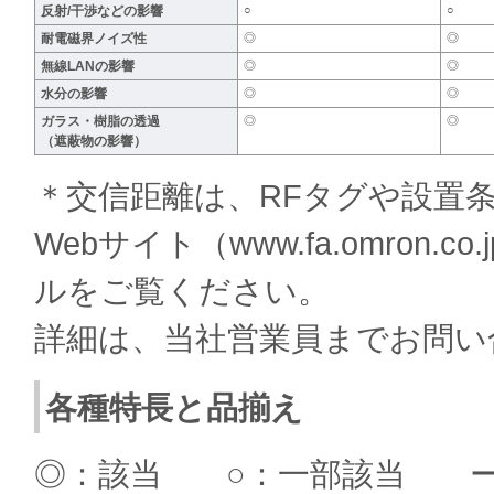
反射/干渉などの影響
○
○
耐電磁界ノイズ性
◎
◎
無線LANの影響
◎
◎
水分の影響
◎
◎
ガラス・樹脂の透過
◎
◎
（遮蔽物の影響）
＊交信距離は、RFタグや設置
Webサイト（www.fa.omron
ルをご覧ください。
詳細は、当社営業員までお問い
各種特長と品揃え
◎：該当 ○：一部該当 ー