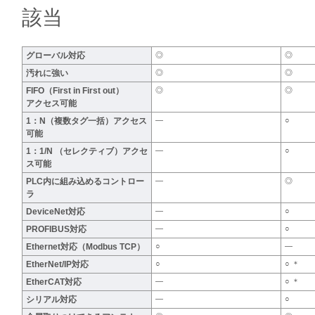
該当
グローバル対応
◎
◎
汚れに強い
◎
◎
FIFO（First in First out）
◎
◎
アクセス可能
1：N（複数タグ一括）アクセス
―
○
可能
1：1/N （セレクティブ）アクセ
―
○
ス可能
PLC内に組み込めるコントロー
―
◎
ラ
DeviceNet対応
―
○
PROFIBUS対応
―
○
Ethernet対応（Modbus TCP）
○
―
EtherNet/IP対応
○
○ ＊
EtherCAT対応
―
○ ＊
シリアル対応
―
○