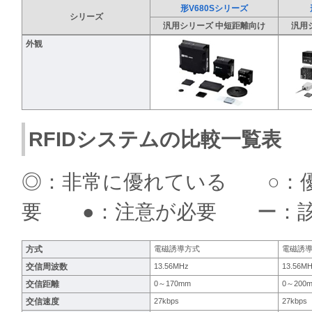
形V680Sシリーズ
シリーズ
汎用シリーズ 中短距離向け
汎用
外観
RFIDシステムの比較一覧表
◎：非常に優れている ○：
要 ●：注意が必要 ー：
方式
電磁誘導方式
電磁誘
交信周波数
13.56MHz
13.56M
交信距離
0～170mm
0～200
交信速度
27kbps
27kbps