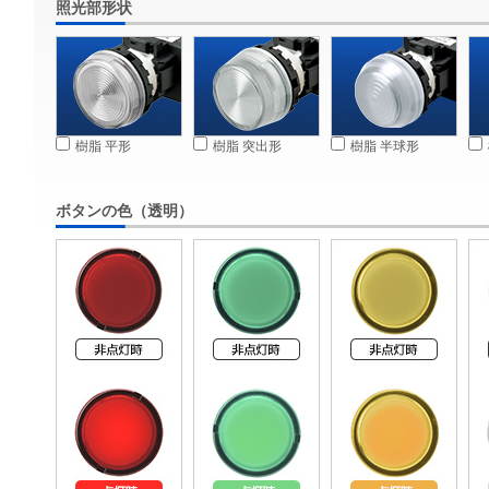
照光部形状
樹脂 平形
樹脂 突出形
樹脂 半球形
ボタンの色（透明）