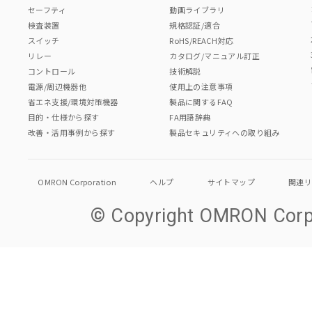
セーフティ
動画ライブラリ
検査装置
規格認証/適合
スイッチ
RoHS/REACH対応
リレー
カタログ/マニュアル訂正
コントロール
技術解説
電源/周辺機器他
使用上の注意事項
省エネ支援/環境対策機器
製品に関するFAQ
目的・仕様から探す
FA用語辞典
改善・活用事例から探す
製品セキュリティへの取り組み
OMRON Corporation
ヘルプ
サイトマップ
関連
© Copyright OMRON Corpo