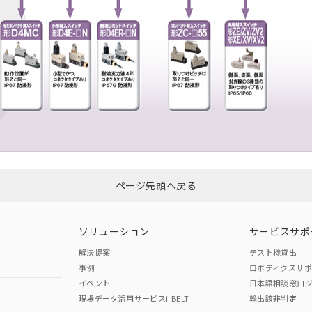
ページ先頭へ戻る
ソリューション
サービスサポ
解決提案
テスト機貸出
事例
ロボティクスサ
イベント
日本語相談窓口
現場データ活用サービスi-BELT
輸出該非判定