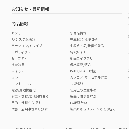
お知らせ・最新情報
商品情報
センサ
新商品情報
FAシステム機器
在庫状況/標準価格
モーション/ドライブ
生産終了品/推奨代替品
ロボティクス
特設サイト
セーフティ
動画ライブラリ
検査装置
規格認証/適合
スイッチ
RoHS/REACH対応
リレー
カタログ/マニュアル訂正
コントロール
技術解説
電源/周辺機器他
使用上の注意事項
省エネ支援/環境対策機器
製品に関するFAQ
目的・仕様から探す
FA用語辞典
改善・活用事例から探す
製品セキュリティへの取り組み