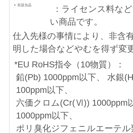
非該当品
：ライセンス料など
い商品です。
仕入先様の事情により、非含
明した場合などやむを得ず変
*EU RoHS指令（10物質）：
鉛(Pb) 1000ppm以下、 水銀(
100ppm以下、
六価クロム(Cr(Ⅵ)) 1000p
1000ppm以下、
ポリ臭化ジフェニルエーテル類(P