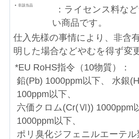
非該当品
：ライセンス料など
い商品です。
仕入先様の事情により、非含
明した場合などやむを得ず変
*EU RoHS指令（10物質）：
鉛(Pb) 1000ppm以下、 水銀(
100ppm以下、
六価クロム(Cr(Ⅵ)) 1000p
1000ppm以下、
ポリ臭化ジフェニルエーテル類(P