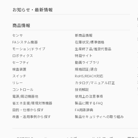
お知らせ・最新情報
商品情報
センサ
新商品情報
FAシステム機器
在庫状況/標準価格
モーション/ドライブ
生産終了品/推奨代替品
ロボティクス
特設サイト
セーフティ
動画ライブラリ
検査装置
規格認証/適合
スイッチ
RoHS/REACH対応
リレー
カタログ/マニュアル訂正
コントロール
技術解説
電源/周辺機器他
使用上の注意事項
省エネ支援/環境対策機器
製品に関するFAQ
目的・仕様から探す
FA用語辞典
改善・活用事例から探す
製品セキュリティへの取り組み