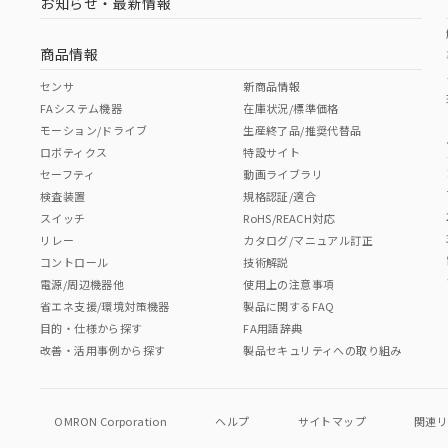
お知らせ・最新情報
商品情報
センサ
新商品情報
FAシステム機器
在庫状況/標準価格
モーション/ドライブ
生産終了品/推奨代替品
ロボティクス
特設サイト
セーフティ
動画ライブラリ
検査装置
規格認証/適合
スイッチ
RoHS/REACH対応
リレー
カタログ/マニュアル訂正
コントロール
技術解説
電源/周辺機器他
使用上の注意事項
省エネ支援/環境対策機器
製品に関するFAQ
目的・仕様から探す
FA用語辞典
改善・活用事例から探す
製品セキュリティへの取り組み
OMRON Corporation
ヘルプ
サイトマップ
関連