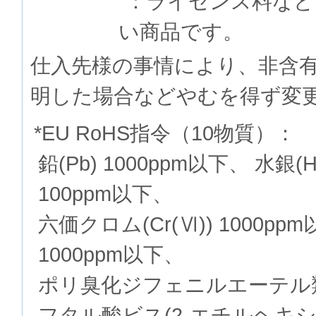
：ライセンス料など
い商品です。
仕入先様の事情により、非含
明した場合などやむを得ず変
*EU RoHS指令（10物質）：
鉛(Pb) 1000ppm以下、 水銀(
100ppm以下、
六価クロム(Cr(Ⅵ)) 1000p
1000ppm以下、
ポリ臭化ジフェニルエーテル類(P
フタル酸ビス(2-エチルヘキシル