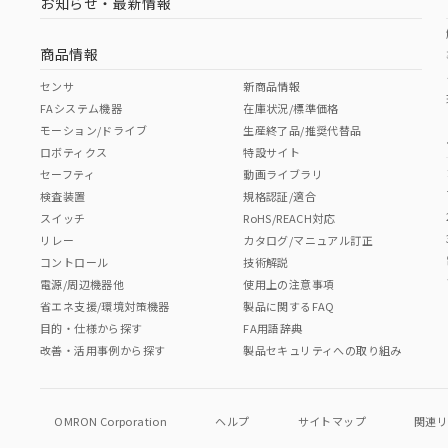
お知らせ・最新情報
商品情報
センサ
新商品情報
FAシステム機器
在庫状況/標準価格
モーション/ドライブ
生産終了品/推奨代替品
ロボティクス
特設サイト
セーフティ
動画ライブラリ
検査装置
規格認証/適合
スイッチ
RoHS/REACH対応
リレー
カタログ/マニュアル訂正
コントロール
技術解説
電源/周辺機器他
使用上の注意事項
省エネ支援/環境対策機器
製品に関するFAQ
目的・仕様から探す
FA用語辞典
改善・活用事例から探す
製品セキュリティへの取り組み
OMRON Corporation
ヘルプ
サイトマップ
関連