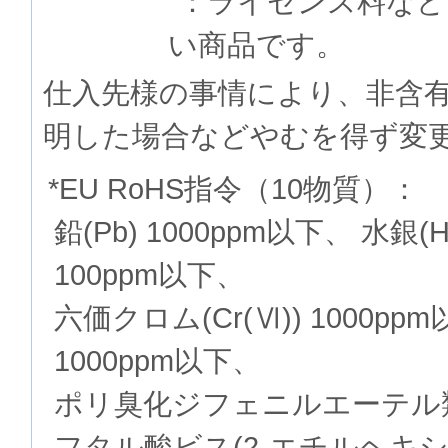
：ライセンス料など
い商品です。
仕入先様の事情により、非含
明した場合などやむを得ず変
*EU RoHS指令（10物質）：
鉛(Pb) 1000ppm以下、 水銀(
100ppm以下、
六価クロム(Cr(Ⅵ)) 1000p
1000ppm以下、
ポリ臭化ジフェニルエーテル類(P
フタル酸ビス(2-エチルヘキシル