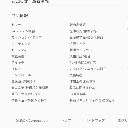
お知らせ・最新情報
商品情報
センサ
新商品情報
FAシステム機器
在庫状況/標準価格
モーション/ドライブ
生産終了品/推奨代替品
ロボティクス
特設サイト
セーフティ
動画ライブラリ
検査装置
規格認証/適合
スイッチ
RoHS/REACH対応
リレー
カタログ/マニュアル訂正
コントロール
技術解説
電源/周辺機器他
使用上の注意事項
省エネ支援/環境対策機器
製品に関するFAQ
目的・仕様から探す
FA用語辞典
改善・活用事例から探す
製品セキュリティへの取り組み
OMRON Corporation
ヘルプ
サイトマップ
関連