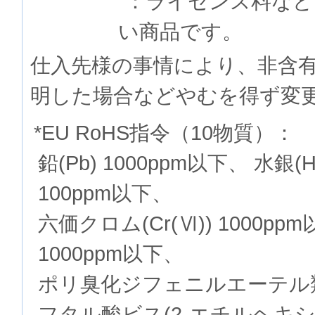
：ライセンス料など
い商品です。
仕入先様の事情により、非含
明した場合などやむを得ず変
*EU RoHS指令（10物質）：
鉛(Pb) 1000ppm以下、 水銀(
100ppm以下、
六価クロム(Cr(Ⅵ)) 1000p
1000ppm以下、
ポリ臭化ジフェニルエーテル類(P
フタル酸ビス(2-エチルヘキシル