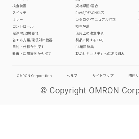
検査装置
規格認証/適合
スイッチ
RoHS/REACH対応
リレー
カタログ/マニュアル訂正
コントロール
技術解説
電源/周辺機器他
使用上の注意事項
省エネ支援/環境対策機器
製品に関するFAQ
目的・仕様から探す
FA用語辞典
改善・活用事例から探す
製品セキュリティへの取り組み
OMRON Corporation
ヘルプ
サイトマップ
関連
© Copyright OMRON Corpo