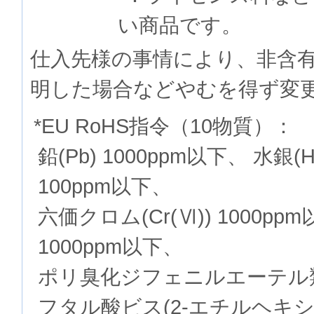
い商品です。
仕入先様の事情により、非含
明した場合などやむを得ず変
*EU RoHS指令（10物質）：
鉛(Pb) 1000ppm以下、 水銀(
100ppm以下、
六価クロム(Cr(Ⅵ)) 1000p
1000ppm以下、
ポリ臭化ジフェニルエーテル類(P
フタル酸ビス(2-エチルヘキシル