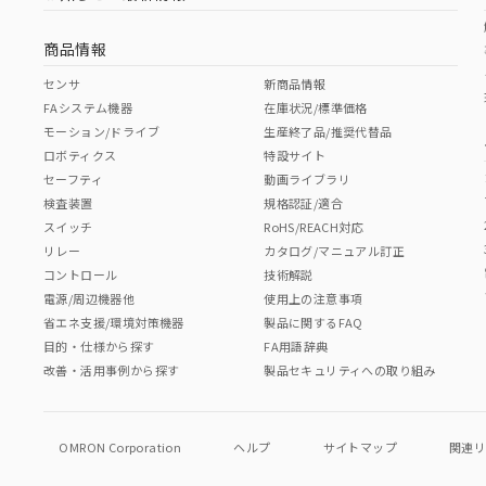
商品情報
センサ
新商品情報
FAシステム機器
在庫状況/標準価格
モーション/ドライブ
生産終了品/推奨代替品
ロボティクス
特設サイト
セーフティ
動画ライブラリ
検査装置
規格認証/適合
スイッチ
RoHS/REACH対応
リレー
カタログ/マニュアル訂正
コントロール
技術解説
電源/周辺機器他
使用上の注意事項
省エネ支援/環境対策機器
製品に関するFAQ
目的・仕様から探す
FA用語辞典
改善・活用事例から探す
製品セキュリティへの取り組み
OMRON Corporation
ヘルプ
サイトマップ
関連