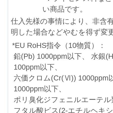
い商品です。
仕入先様の事情により、非含
明した場合などやむを得ず変
*EU RoHS指令（10物質）：
鉛(Pb) 1000ppm以下、 水銀(
100ppm以下、
六価クロム(Cr(Ⅵ)) 1000p
1000ppm以下、
ポリ臭化ジフェニルエーテル類(P
フタル酸ビス(2-エチルヘキシル