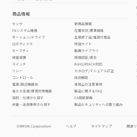
商品情報
センサ
新商品情報
FAシステム機器
在庫状況/標準価格
モーション/ドライブ
生産終了品/推奨代替品
ロボティクス
特設サイト
セーフティ
動画ライブラリ
検査装置
規格認証/適合
スイッチ
RoHS/REACH対応
リレー
カタログ/マニュアル訂正
コントロール
技術解説
電源/周辺機器他
使用上の注意事項
省エネ支援/環境対策機器
製品に関するFAQ
目的・仕様から探す
FA用語辞典
改善・活用事例から探す
製品セキュリティへの取り組み
OMRON Corporation
ヘルプ
サイトマップ
関連