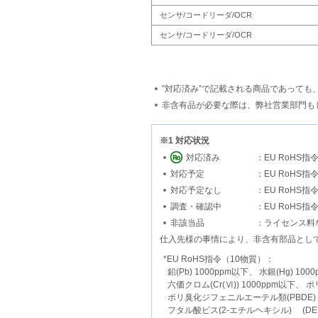
センサ/コードリーダ/OCR
センサ/コードリーダ/OCR
”対応済み”で記載される商品であって
非含有品が必要な際は、弊社営業部門も
※1 対応状況
対応済み
：EU RoHS
対応予定
：EU RoH
対応予定なし
：EU RoH
調査・確認中
：EU RoHS
非該当品
：ライセンス料
仕入先様の事情により、非含有部品とし
*EU RoHS指令（10物質）：
鉛(Pb) 1000ppm以下、 水銀(Hg) 10
六価クロム(Cr(Ⅵ)) 1000ppm以下、 
ポリ臭化ジフェニルエーテル類(PBDE) 
フタル酸ビス(2-エチルヘキシル) (DEH