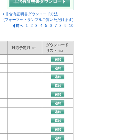
非含有証明書ダウンロード方法
(フォーマットサンプルご覧いただけます)
前へ
1
2
3
4
5
6
7
8
9
10
ダウンロード
対応予定月
※2
リスト
※3