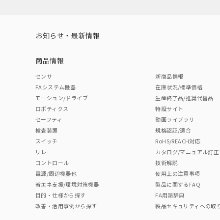
お知らせ・最新情報
商品情報
センサ
新商品情報
FAシステム機器
在庫状況/標準価格
モーション/ドライブ
生産終了品/推奨代替品
ロボティクス
特設サイト
セーフティ
動画ライブラリ
検査装置
規格認証/適合
スイッチ
RoHS/REACH対応
リレー
カタログ/マニュアル訂正
コントロール
技術解説
電源/周辺機器他
使用上の注意事項
省エネ支援/環境対策機器
製品に関するFAQ
目的・仕様から探す
FA用語辞典
改善・活用事例から探す
製品セキュリティへの取