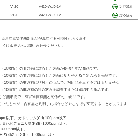
V420
V420-WUB-1M
対応済み
V420
V420-WUX-1M
対応済み
も、流通在庫等で未対応品が混在する可能性があります。
しくは販売店へお問い合わせください。
指令（10物質）の非含有に対応した製品が提供可能な商品です。
S指令（10物質）の非含有に対応した製品に切り替える予定のある商品です。
S指令（10物質）の非含有に非対応の商品で、対応品を出す予定はありません。
指令（10物質）の非含有の対応状況を調査中または確認中の商品です。
など無形物で、有害物質有無と関係のない商品です。
ていたものが、含有品と判明した場合などやむを得ず変更することがあります。
00ppm以下、 カドミウム(Cd) 100ppm以下、
ポリ臭化ビフェニル類(PBB) 1000ppm以下、
1000ppm以下、
P)(別名：DOP) 1000ppm以下、