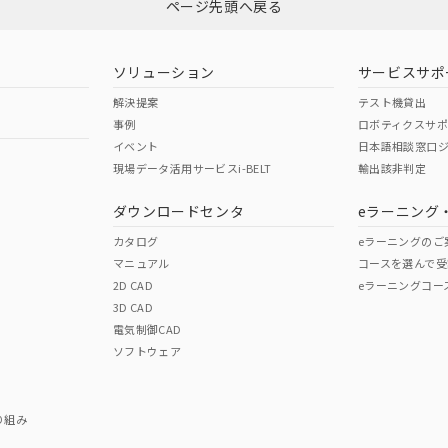
ページ先頭へ戻る
ソリューション
サービスサポ
解決提案
テスト機貸出
事例
ロボティクスサ
イベント
日本語相談窓口
現場データ活用サービスi-BELT
輸出該非判定
ダウンロードセンタ
eラーニング
カタログ
eラーニングのご
マニュアル
コースを選んで受
2D CAD
eラーニングコー
3D CAD
電気制御CAD
ソフトウェア
り組み