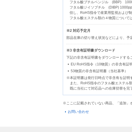
フタル酸ブチルベンジル (BBP) 1000
フタル酸ジイソブチル (DIBP) 1000p
但し、RoHS指令で産業用監視および
フタル酸エステル類の４物質について
※2 対応予定月
部品在庫の切り替え状況などにより、予
※3 非含有証明書ダウンロード
下記の非含有証明書をダウンロードする
EU RoHS指令（10物質）の非含有証
53物質の非含有証明書（当社基準）
※本証明書は発行日時点で非含有を証明
また、RoHS指令のフタル酸エステル
既に当社にて対応品への在庫切替を完了し
※ここに記載されていない商品、「追加」
お問い合わせ