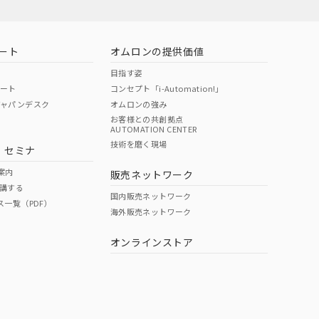
ート
オムロンの提供価値
目指す姿
ポート
コンセプト「i-Automation!」
ジャパンデスク
オムロンの強み
お客様との共創拠点
AUTOMATION CENTER
技術を磨く現場
・セミナ
案内
販売ネットワーク
講する
国内販売ネットワーク
ス一覧（PDF）
海外販売ネットワーク
オンラインストア