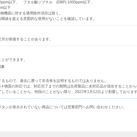
ppm以下、 フタル酸ジブチル (DBP) 1000ppm以下、
pm以下
制御機器に対する適用除外項目は除く。
は閾値を超える意図的な使用がないことを確認しています。
定月が前後することがあります。
ことができます。
明書
するもので、過去に遡って非含有を証明するものではありません。
類４物質の対応では、対応完了までの期間は出荷製品に未対応品が混在することから
ていることから、特段のことがない限り、2022年1月12日より割愛しておりま
ボタンが表示されていない商品については営業部門へお問い合わせください。