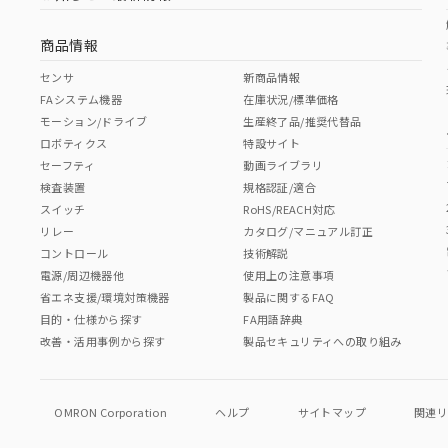
商品情報
センサ
新商品情報
FAシステム機器
在庫状況/標準価格
モーション/ドライブ
生産終了品/推奨代替品
ロボティクス
特設サイト
セーフティ
動画ライブラリ
検査装置
規格認証/適合
スイッチ
RoHS/REACH対応
リレー
カタログ/マニュアル訂正
コントロール
技術解説
電源/周辺機器他
使用上の注意事項
省エネ支援/環境対策機器
製品に関するFAQ
目的・仕様から探す
FA用語辞典
改善・活用事例から探す
製品セキュリティへの取り組み
OMRON Corporation
ヘルプ
サイトマップ
関連