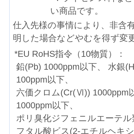
い商品です。
仕入先様の事情により、非含
明した場合などやむを得ず変
*EU RoHS指令（10物質）：
鉛(Pb) 1000ppm以下、 水銀(
100ppm以下、
六価クロム(Cr(Ⅵ)) 1000p
1000ppm以下、
ポリ臭化ジフェニルエーテル類(P
フタル酸ビス(2-エチルヘキシル