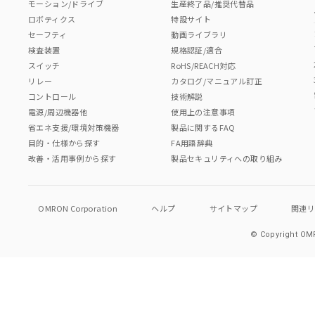
モーション/ドライブ
生産終了品/推奨代替品
ロボティクス
特設サイト
セーフティ
動画ライブラリ
検査装置
規格認証/適合
スイッチ
RoHS/REACH対応
リレー
カタログ/マニュアル訂正
コントロール
技術解説
電源/周辺機器他
使用上の注意事項
省エネ支援/環境対策機器
製品に関するFAQ
目的・仕様から探す
FA用語辞典
改善・活用事例から探す
製品セキュリティへの取り組み
OMRON Corporation
ヘルプ
サイトマップ
関連
© Copyright OMR