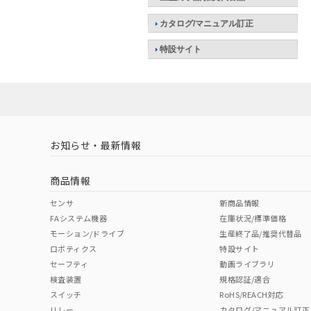
カタログ/マニュアル訂正
特設サイト
お知らせ・最新情報
商品情報
センサ
新商品情報
FAシステム機器
在庫状況/標準価格
モーション/ドライブ
生産終了品/推奨代替品
ロボティクス
特設サイト
セーフティ
動画ライブラリ
検査装置
規格認証/適合
スイッチ
RoHS/REACH対応
リレー
カタログ/マニュアル訂正