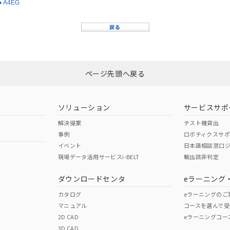
A4EG
ページ先頭へ戻る
ソリューション
サービスサポ
解決提案
テスト機貸出
事例
ロボティクスサ
イベント
日本語相談窓口
現場データ活用サービスi-BELT
輸出該非判定
ダウンロードセンタ
eラーニング
カタログ
eラーニングのご
マニュアル
コースを選んで受
2D CAD
eラーニングコー
3D CAD