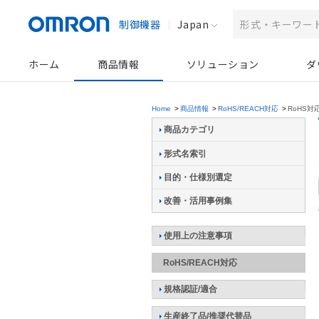
制御機器
Japan
ホーム
商品情報
ソリューション
ダ
Home
>
商品情報
>
RoHS/REACH対応
>
RoHS対
商品カテゴリ
形式名索引
目的・仕様別選定
改善・活用事例集
使用上の注意事項
RoHS/REACH対応
規格認証/適合
生産終了品/推奨代替品