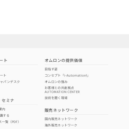
ート
オムロンの提供価値
目指す姿
ポート
コンセプト「i-Automation!」
ジャパンデスク
オムロンの強み
お客様との共創拠点
AUTOMATION CENTER
技術を磨く現場
・セミナ
案内
販売ネットワーク
講する
国内販売ネットワーク
ス一覧（PDF）
海外販売ネットワーク