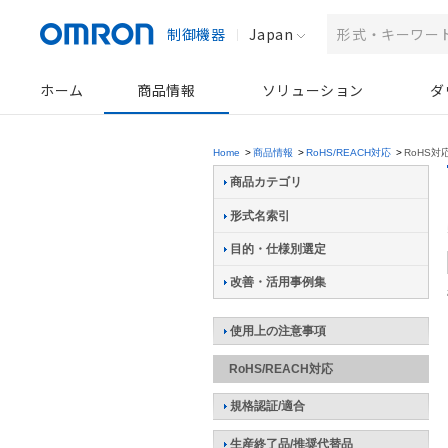
制御機器
Japan
ホーム
商品情報
ソリューション
ダ
Home
>
商品情報
>
RoHS/REACH対応
>
RoHS対
商品カテゴリ
形式名索引
目的・仕様別選定
改善・活用事例集
使用上の注意事項
RoHS/REACH対応
規格認証/適合
生産終了品/推奨代替品