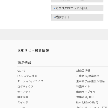
カタログ/マニュアル訂正
特設サイト
お知らせ・最新情報
商品情報
センサ
新商品情報
FAシステム機器
在庫状況/標準価格
モーション/ドライブ
生産終了品/推奨代替品
ロボティクス
特設サイト
セーフティ
動画ライブラリ
検査装置
規格認証/適合
スイッチ
RoHS/REACH対応
リレー
カタログ/マニュアル訂正