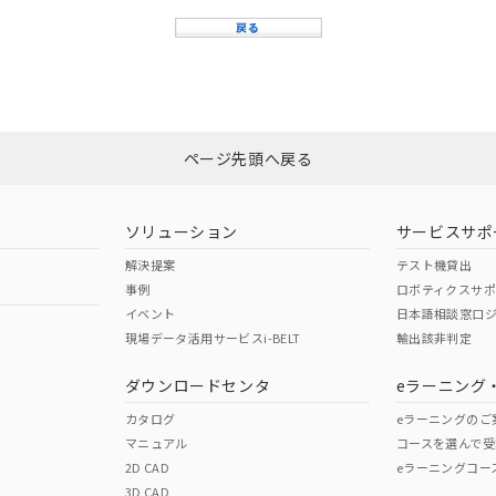
ページ先頭へ戻る
ソリューション
サービスサポ
解決提案
テスト機貸出
事例
ロボティクスサ
イベント
日本語相談窓口
現場データ活用サービスi-BELT
輸出該非判定
ダウンロードセンタ
eラーニング
カタログ
eラーニングのご
マニュアル
コースを選んで受
2D CAD
eラーニングコー
3D CAD