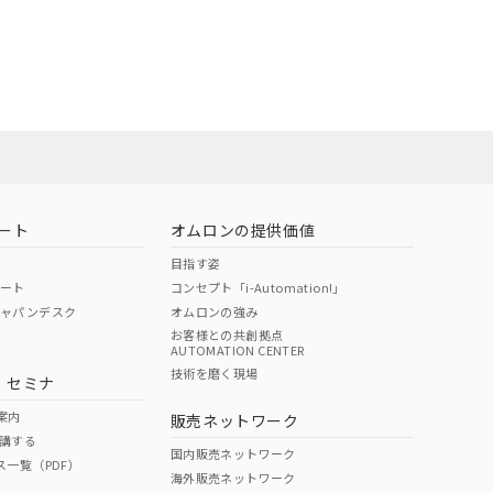
ート
オムロンの提供価値
目指す姿
ポート
コンセプト「i-Automation!」
ジャパンデスク
オムロンの強み
お客様との共創拠点
AUTOMATION CENTER
技術を磨く現場
・セミナ
案内
販売ネットワーク
講する
国内販売ネットワーク
ス一覧（PDF）
海外販売ネットワーク