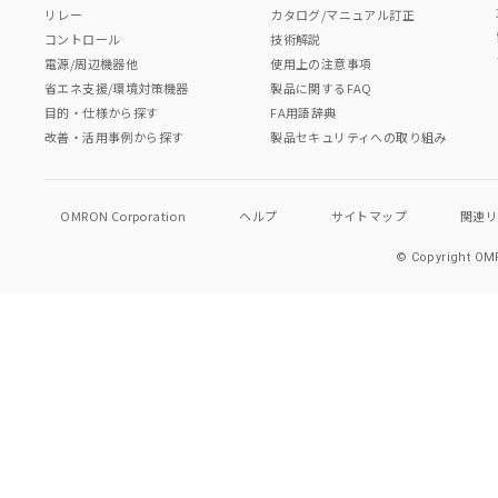
リレー
カタログ/マニュアル訂正
コントロール
技術解説
電源/周辺機器他
使用上の注意事項
省エネ支援/環境対策機器
製品に関するFAQ
目的・仕様から探す
FA用語辞典
改善・活用事例から探す
製品セキュリティへの取り組み
OMRON Corporation
ヘルプ
サイトマップ
関連
© Copyright OMR