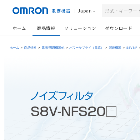
制御機器
Japan
ホーム
商品情報
ソリューション
ダウンロード
ホーム
>
商品情報
>
電源/周辺機器他
>
パワーサプライ（電源）
>
関連機器
>
S8V-NF