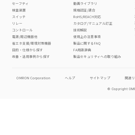
セーフティ
動画ライブラリ
検査装置
規格認証/適合
スイッチ
RoHS/REACH対応
リレー
カタログ/マニュアル訂正
コントロール
技術解説
電源/周辺機器他
使用上の注意事項
省エネ支援/環境対策機器
製品に関するFAQ
目的・仕様から探す
FA用語辞典
改善・活用事例から探す
製品セキュリティへの取り組み
OMRON Corporation
ヘルプ
サイトマップ
関連
© Copyright OMR