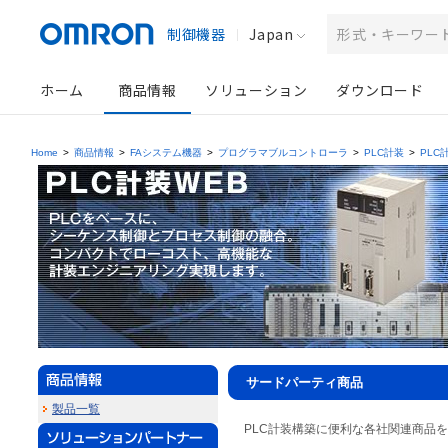
制御機器
Japan
ホーム
商品情報
ソリューション
ダウンロード
Home
>
商品情報
>
FAシステム機器
>
プログラマブルコントローラ
>
PLC計装
>
PLC
サードパーティ商品
製品一覧
PLC計装構築に便利な各社関連商品