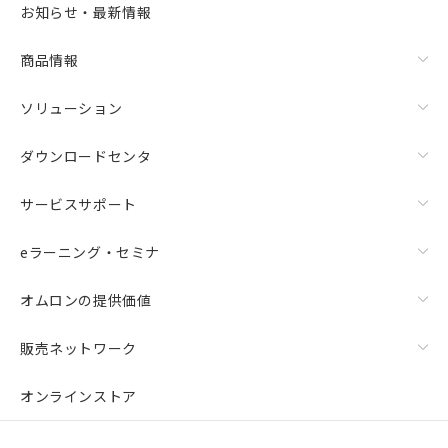
また、RoHS指令のフタル酸エステル類４
お知らせ・最新情報
物質の対応では、対応完了までの期間は出
荷製品に未対応品が混在することから備考
商品情報
欄に対応日を記載しておりました。
既に当社にて対応品への在庫切替を完了
していることから、特段のことがない限
ソリューション
り、2022年1月12日より割愛しておりま
す。
ダウンロードセンタ
サービスサポート
eラーニング・セミナ
オムロンの提供価値
販売ネットワーク
オンラインストア