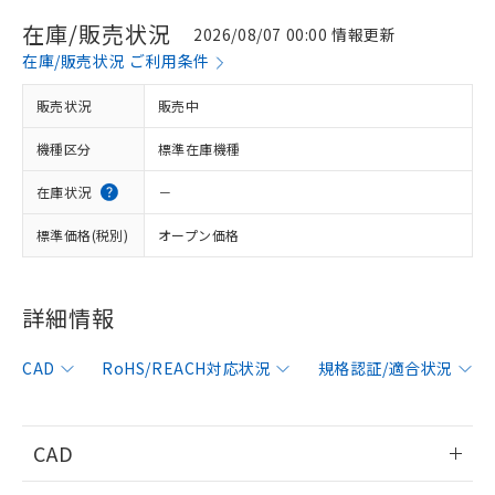
在庫/販売状況
2026/08/07 00:00 情報更新
在庫/販売状況 ご利用条件
販売状況
販売中
機種区分
標準在庫機種
在庫状況
－
標準価格(税別)
オープン価格
詳細情報
※1 対応状況
CAD
RoHS/REACH対応状況
規格認証/適合状況
対応済み：EU RoHS指令（10物質）の
非含有に対応した製品が提供可能な商品で
す。
CAD
対応予定：EU RoHS指令（10物質）の非含
ご利用条件
有に対応した製品に切り替える予定のある
情報更新：2006/4/1