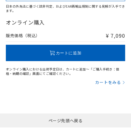
適用除外項目は除く。
ル、化学兵器、生物兵器またはその他
－
在庫なし(最新の在庫状況につ
オムロン制御機器販売店や当社販売拠
フタル酸エステル類の４物質については閾値を超える意
日本の外為法に基づく該非判定、およびEAR再輸出規制に関する見解が入手でき
武器並びにこれらの製造装置等に一切
いては、お客様のお取引先、ま
図的な使用がないことを確認しています。
点は「
販売ネットワーク
」をご確認
ます。
※2 環境保護使用期限
"対応済み"や非含有の記載がされた商品であっても、流通
使用いたしません。
たはお客様担当のオムロン制御
ください。
在庫等で未対応品が混在する可能性があります。
オンライン購入
当社は、貴社製品を第三者に販売する
機器販売店・当社販売員にご確
在庫状況および標準価格結果を当社の
※2 対応予定月
「ｅ」：有害物質（10物質）のすべてが基
非含有品が必要な際は、弊社営業部門もしくは販売店へお
場合は、上記1、2および3の内容を当
認ください)
事前の承諾なく第三者に漏洩または開
準値以下であることを示します。
問い合わせください。
該第三者に通知します。また当社は、
¥ 7,090
販売価格（税込）
示しないようお願いします。
部品在庫の切り替え状況などにより、予定
「10」：通常の使用状況下において有害物
販売先および販売に係わる関係者が違
マイパーツ機能（部品リスト作成サー
空
受注生産機種、また在庫状況の
月が前後することがあります。
質が外部に漏えいし、環境に深刻な影響を
法に輸出するおそれがある場合は、取
ビス）をご利用いただくには、I-Web
白
情報を公開していない機種
この製品のRoHS/REACH対応状況ページへ
及ぼさない年数を意味します。
り引きをいたしません。
カートに追加
メンバーズにご登録されている必要が
「－」：未確認です。当社販売部門へお問
あります。
い合わせください。
お客様が当ウェブサイト上で当社にご
オンライン購入における出荷予定日は、カートに追加～「ご購入手続き：価
※3 非含有証明書ダウンロード
登録された部品リストについて、当社
格・納期の確認」画面にてご確認ください。
および当社の共同利用者が、当社の製
カートをみる
下記の非含有証明書をダウンロードするこ
品・サービスに関するお客様との取
とができます。
合意する
キャンセル
引・商談に必要な範囲で利用すること
をご了承ください。
EU RoHS指令（10物質）の非含有証明書
※当社の共同利用者とは、
"個人情報
51物質の非含有証明書（当社基準）
の共同利用に関して"
の「1.共同利
※本証明書は発行日時点で非含有を証明す
用者の範囲」に記載されている法人を
るもので、過去に遡って非含有を証明する
ページ先頭へ戻る
指します。
ものではありません。