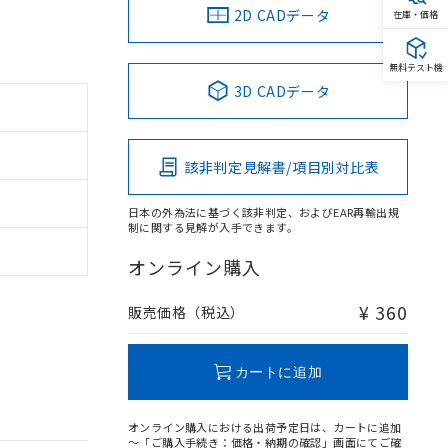
2D CADデータ
在庫・価格
無料テスト機
3D CADデータ
該非判定見解書/項目別対比表
日本の外為法に基づく該非判定、およびEAR再輸出規
制に関する見解が入手できます。
オンライン購入
¥ 360
販売価格（税込）
カートに追加
オンライン購入における出荷予定日は、カートに追加
～「ご購入手続き：価格・納期の確認」画面にてご確