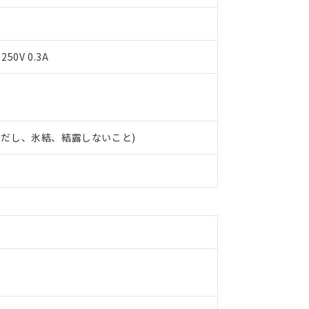
50V 0.3A
 (ただし、氷結、結露しないこと)
 RoHS指令（10物質）の非含有に対応した製品が提供可能な商品です
oHS指令（10物質）の非含有に対応した製品に切り替える予定のある
 RoHS指令（10物質）の非含有に非対応の商品で、対応品を出す予
 RoHS指令（10物質）の非含有の対応状況を調査中または確認中の
ンス料など無形物で、有害物質有無と関係のない商品です。
○×表
より、非含有部品としていたものが、含有品と判明した場合などやむ
みいただき、同意のうえご利用ください。
材料含有率が中国RoHSの基準値以下であることを示します。
材料含有率が中国RoHSの基準値を超えていることを示します。
、当社制御機器事業取扱商品の当社在庫状況および標準価格(税抜)
ら貴社製品のうち、外国為替および外国貿易法に定める商品（以下｢
質）：