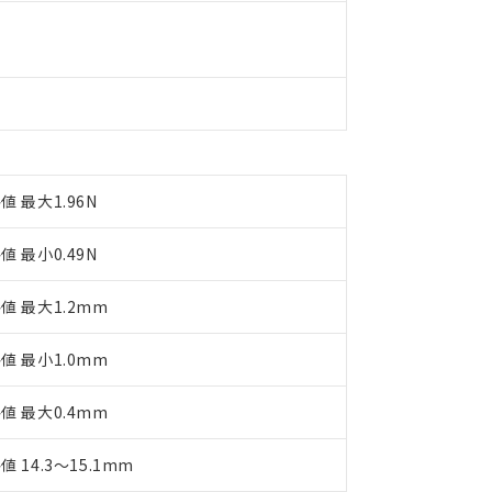
品への在庫切替を完了していることから、特段のことがない限り、20
す。
値 最大1.96N
値 最小0.49N
値 最大1.2mm
値 最小1.0mm
値 最大0.4mm
値 14.3～15.1mm