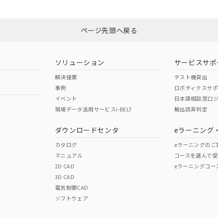
みください。
非含有証明書
※3
ページ先頭へ戻る
ダウンロードはこちら
ソリューション
サービスサポ
解決提案
テスト機貸出
事例
ロボティクスサ
イベント
日本語相談窓口
現場データ活用サービスi-BELT
輸出該非判定
I)
PBBs
PBDEs
DBP
ダウンロードセンタ
eラーニング
カタログ
eラーニングのご
マニュアル
コースを選んで受
O
O
O
2D CAD
eラーニングコー
3D CAD
電気制御CAD
在庫等で未対応品が混在する可能性があります。
ソフトウェア
問い合わせください。