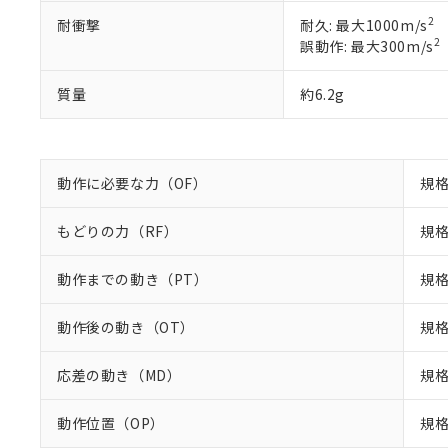
既に当社にて対応
2
耐衝撃
耐久: 最大1000m/s
り割愛しておりま
2
誤動作: 最大300m/s
質量
約6.2g
動作に必要な力（OF）
規格
もどりの力（RF）
規格
動作までの動き（PT）
規格
動作後の動き（OT）
規格
応差の動き（MD）
規格
動作位置（OP）
規格