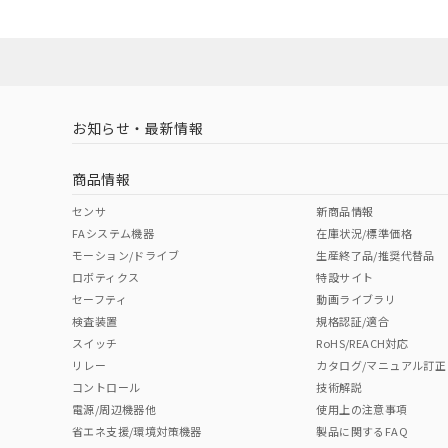
ダウンロードデータをご利用いただく前に、以下を必ずお読
対応状況
対応予定月
※1
※2
ソフトウェアの使用条件
対応済み
お知らせ・最新情報
中国 RoHS
注意事項・凡例
商品情報
中国 RoHS表
※1 ※2
センサ
新商品情報
FAシステム機器
在庫状況/標準価格
Pb
Hg
Cd
Cr(V
モーション/ドライブ
生産終了品/推奨代替品
ロボティクス
特設サイト
セーフティ
動画ライブラリ
検査装置
規格認証/適合
O
O
O
O
スイッチ
RoHS/REACH対応
リレー
カタログ/マニュアル訂正
コントロール
技術解説
"対応済み"や非含有の記載がされた商品であっても、流通
電源/周辺機器他
使用上の注意事項
非含有品が必要な際は、弊社営業部門もしくは販売店へお
省エネ支援/環境対策機器
製品に関するFAQ