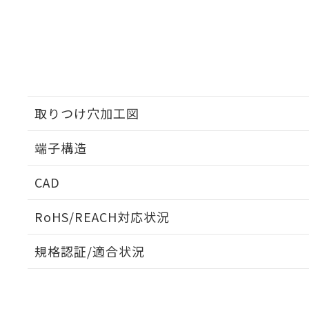
取りつけ穴加工図
端子構造
ねじ取りつけ穴加工図
CAD
ログイン/会員登録いただくと、CADデータをダウンロ
RoHS/REACH対応状況
規格認証/適合状況
EU RoHS
注意事項・凡例
V-15-3A5についての規格認証/適合状況については、「カ
にお問い合わせください。