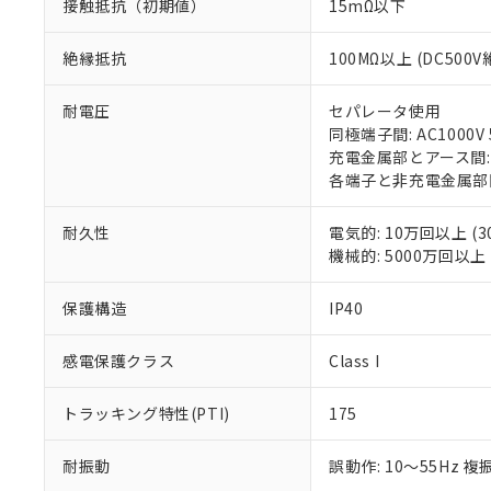
接触抵抗（初期値）
15mΩ以下
「－」：未確認で
鉛(Pb) 1000ppm以下、
くものです。
う）を輸出ま
記
説明
六価クロム(Cr(Ⅵ)) 1
当社制御機器
などの必要な
フタル酸ビス(2-エチルヘ
号
*中国RoHS10物質の基準値 
絶縁抵抗
100MΩ以上 (DC50
ル（DBP） 1000ppm
在庫状況およ
当社は規制貨
Pb(鉛) :1000ppm、 Hg
但し、RoHS指令で産
のであり、閲
ます。
Cr(Ⅵ)(六価クロム) : 
フタル酸エステル類の４
○
一定数以
DBP(フタル酸ジブチル) :
い。
当社は貴社製
耐電圧
セパレータ使用
DEHP(フタル酸ビス(2-エ
正式な納期状
置等に一切使
同極端子間: AC1000V 5
当社販売員に
※2 対応予定月
△
一定数に
当社は、貴社
充電金属部とアース間: AC
オムロン制御
また当社は、
各端子と非充電金属部間: A
※2 環境保護使
在庫状況およ
部品在庫の切り替
たしません。
－
在庫なし
す。
「ｅ」：有害物質
機器販売
耐久性
電気的: 10万回以上 (3
マイパーツ機
「10」：通常の
機械的: 5000万回以上 (
ている必要が
味します。
空
受注生産
お客様が当ウ
※3 非含有証明
「－」：未確認で
白
保護構造
IP40
が、当社の製
さい。
下記の非含有証明
※当社の共同
感電保護クラス
Class I
いる法人を指
EU RoHS指令（
51物質の非含有証
トラッキング特性(PTI)
175
※本証明書は発行
また、RoHS指
耐振動
誤動作: 10～55Hz 複
混在することから