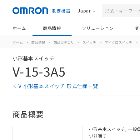
制御機器
Japan
ホーム
商品情報
ソリューション
ダ
ホーム
>
商品情報
>
商品カテゴリ
>
スイッチ
>
マイクロスイッチ
>
小形基本スイッチ
V-15-3A5
V 小形基本スイッチ 形式仕様一覧
商品概要
小形基本スイッチ, 一般負荷,
づけ端子