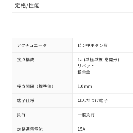
定格/性能
アクチュエータ
ピン押ボタン形
接点構成
1a (単極単投-常開形)
リベット
銀合金
接点間隔（標準値）
1.0mm
端子仕様
はんだづけ端子
負荷
一般負荷
定格通電電流
15A