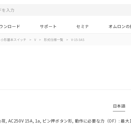
ウンロード
サポート
セミナ
オムロンの
小形基本スイッチ
>
V
>
形式仕様一覧
>
V-15-3A5
日本語
 AC250V 15A, 1a, ピン押ボタン形, 動作に必要な力（OF）: 最大1