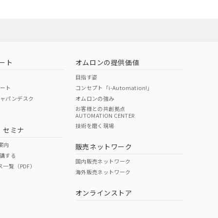
お問い合わせ
ート
オムロンの提供価値
目指す姿
ポート
コンセプト「i-Automation!」
ジャパンデスク
オムロンの強み
お客様との共創拠点
AUTOMATION CENTER
DIBP
BBP
DEHP
環境保護
技術を磨く現場
・セミナ
使用期限
案内
販売ネットワーク
講する
O
O
O
e
国内販売ネットワーク
ス一覧（PDF）
海外販売ネットワーク
オンラインストア