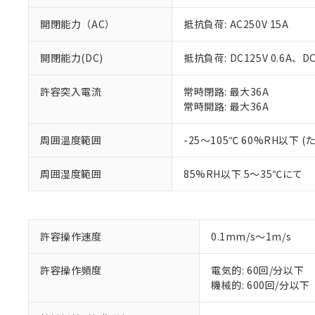
開閉能力（AC）
抵抗負荷: AC250V 15A
開閉能力(DC)
抵抗負荷: DC125V 0.6A、DC2
許容突入電流
常時閉路: 最大36A
常時開路: 最大36A
周囲温度範囲
-25～105℃ 60%RH以下
※1 対応状況
周囲湿度範囲
85%RH以下 5～35℃にて
対応済み：EU
対応予定：EU R
対応予定なし：EU
調査・確認中：EU
許容操作速度
0.1mm/s～1m/s
ご利用条件
非該当品：ライセ
※1 中国RoHS
仕入先様の事情に
許容操作頻度
電気的: 60回/分以下
があります。
以下の条件をお読
機械的: 600回/分以下
「○」：最大均質
「×」：最大均質
本サービスは
当社は、これ
*EU RoHS指令（10物