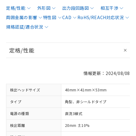
定格/性能
外形図
出力段回路図
相互干渉
周囲金属の影響
特性図
CAD
RoHS/REACH対応状況
規格認証/適合状況
定格/性能
情報更新：2024/08/08
検出ヘッドサイズ
40mm×41mm×53mm
タイプ
角型、非シールドタイプ
電源の種類
直流3線式
検出距離
20mm ±10%