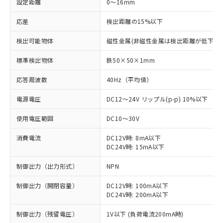
設定距離
0～16mm
応差
検出距離の15%以下
検出可能物体
磁性金属(非磁性金属は検出距離が低下しま
標準検出物体
鉄50×50×1mm
応答周波数
40Hz（平均値）
電源電圧
DC12～24V リップル(p-p) 10%以下
使用電圧範囲
DC10～30V
消費電流
DC12V時: 8mA以下
DC24V時: 15mA以下
制御出力（出力形式）
NPN
制御出力（開閉容量）
DC12V時: 100mA以下
DC24V時: 200mA以下
制御出力（残留電圧）
1V以下 (負荷電流200mA時)