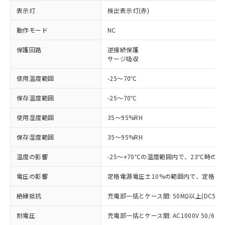
※1 対応状況
表示灯
検出表示灯(赤)
対応済み：EU RoHS指令（10物質）の
動作モード
NC
非含有に対応した製品が提供可能な商品で
す。
保護回路
逆接続保護
サージ吸収
対応予定：EU RoHS指令（10物質）の非含
ご利用条件
有に対応した製品に切り替える予定のある
使用温度範囲
-25～70℃
商品です。
対応予定なし：EU RoHS指令（10物質）の
保存温度範囲
-25～70℃
以下の条件をお読みいただき、同意のうえ
非含有に非対応の商品で、対応品を出す予
ご利用ください。
定はありません。
使用湿度範囲
35～95%RH
調査・確認中：EU RoHS指令（10物質）の
本サービスは、当社制御機器事業取扱
※1 中国RoHS○×表
非含有の対応状況を調査中または確認中の
保存湿度範囲
35～95%RH
商品の当社在庫状況および標準価格
商品です。
(税抜)を提供させていただくもので
「○」：最大均質材料含有率が中国RoHSの
非該当品：ライセンス料など無形物で、有
温度の影響
-25～+70℃の温度範囲内で、23℃時の
す。
基準値以下であることを示します。
害物質有無と関係のない商品です。
当社制御機器事業取扱商品の中には、
「×」：最大均質材料含有率が中国RoHSの
仕入先様の事情により、非含有部品として
電圧の影響
定格電源電圧±10%の範囲内で、定格電源
本サービスの対象外となる商品もある
基準値を超えていることを示します。
いたものが、含有品と判明した場合などや
当社は、これら貴社製品のうち、外国
ことをご了承ください。
「－」：未確認です。当社販売部門へお問
絶縁抵抗
充電部一括とケース間: 50MΩ以上(DC500
むを得ず変更することがあります。
為替および外国貿易法に定める商品
在庫状況および標準価格照会結果は、
い合わせください。
（以下｢規制貨物等」という）を輸出
記載している更新日時点での社内デー
耐電圧
充電部一括とケース間: AC1000V 50/60Hz
*EU RoHS指令（10物質）：
または国外への提供する場合は、日本
記
タに基づき作成されるものであり、閲
説明