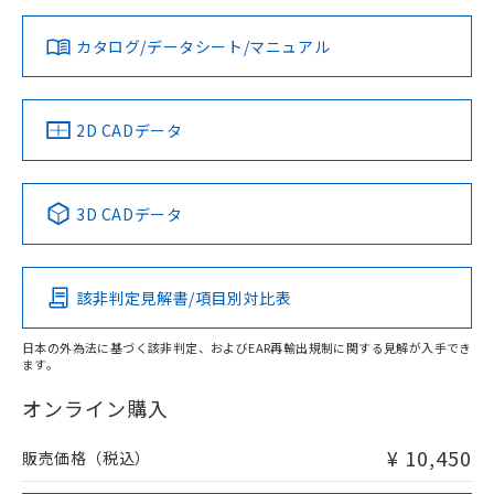
A: 80mm以上、B: 45mm以上
対応状況
対応予定月
※1
※2
ダウンロードデータをご利用いただく前に、以下を必ずお読
タイムチャート
みください。
カタログ/データシート/マニュアル
対応済み
ソフトウェアの使用条件
LR型式承認
DNV型式承認
BV型式承認
KR型式承
（イギリス
（ノルウェー
（フランス
（韓国
船舶規格）
船舶規格）
船舶規格）
船舶規格
中国 RoHS
注意事項・凡例
2D CADデータ
No
No
No
No
中国 RoHS表
※1 ※2
3D CADデータ
この製品の規格認証/適合状況ページへ
Pb
Hg
Cd
Cr(VI)
その他の認証はこちらのページからご検索ください
検出領域
該非判定見解書/項目別対比表
X
O
O
O
日本の外為法に基づく該非判定、およびEAR再輸出規制に関する見解が入手でき
ます。
"対応済み"や非含有の記載がされた商品であっても、流通
在庫等で未対応品が混在する可能性があります。
オンライン購入
非含有品が必要な際は、弊社営業部門もしくは販売店へお
問い合わせください。
¥ 10,450
販売価格（税込）