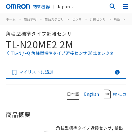
制御機器
Japan
ホーム
>
商品情報
>
商品カテゴリ
>
センサ
>
近接センサ
>
角型
>
TL
角柱型標準タイプ近接センサ
TL-N20ME2 2M
TL-N / -Q 角柱型標準タイプ近接センサ 形式セレクタ
マイリストに追加
日本語
English
PDF出力
商品概要
角柱型標準タイプ近接センサ, 検出