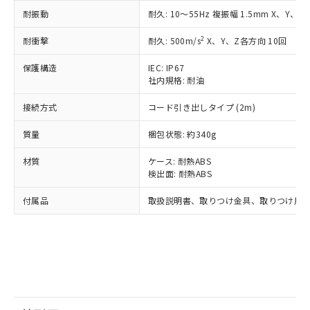
鉛(Pb) 1000ppm以下、 水銀(Hg) 1000ppm以下、 カド
*中国RoHS10物質の基準値 (GB/T26572)：
国政府の輸出許可(または役務取引許
号
覧された時点での実際の在庫および標
ミウム(Cd) 100ppm以下、
Pb(鉛) :1000ppm、 Hg(水銀) : 1000ppm、 Cd(カドミウ
耐振動
耐久: 10～55Hz 複振幅 1.5mm X、Y、Z
可)を取得するなどの必要な手続きを
六価クロム(Cr(Ⅵ)) 1000ppm以下、ポリ臭化ビフェニル
ム) : 100ppm、
準価格とは異なる場合があることをご
類(PBB) 1000ppm以下、ポリ臭化ジフェニルエーテル類
Cr(Ⅵ)(六価クロム) : 1000ppm、 PBBs(ポリ臭化ビフェ
とります。
了承ください。
2
耐衝撃
耐久: 500m/s
X、Y、Z各方向 10回
(PBDE) 1000ppm以下、フタル酸ビス(2-エチルヘキシ
○
一定数以上の在庫あり
ニル類) : 1000ppm、 PBDEs(ポリ臭化ジフェニルエーテ
当社は規制貨物を破棄する場合は、完
ル) (DEHP)(別名：DOP) 1000ppm以下、フタル酸ブチ
正式な納期状況および標準価格はお客
ル類) : 1000ppm、
ルベンジル（BBP） 1000ppm以下、フタル酸ジブチル
全に破砕するなど、違法に輸出されな
DBP(フタル酸ジブチル) : 1000ppm、 DIBP(フタル酸ジ
保護構造
IEC: IP67
様のお取引先、またはお客様担当のオ
（DBP） 1000ppm以下、フタル酸ジイソブチル
イソブチル) : 1000ppm、 BBP(フタル酸ブチルベンジ
△
一定数には満たないが在庫あり
いよう必要な手段を講じます。
社内規格: 耐油
ムロン制御機器販売店・当社販売員に
(DIBP) 1000ppm以下
ル) : 1000ppm、
当社は貴社製品を、核兵器、ミサイ
但し、RoHS指令で産業用監視および制御機器に対する
DEHP(フタル酸ビス(2-エチルヘキシル)) : 1000ppm
ご相談ください。
適用除外項目は除く。
接続方式
コード引き出しタイプ (2m)
ル、化学兵器、生物兵器またはその他
－
在庫なし(最新の在庫状況につ
オムロン制御機器販売店や当社販売拠
フタル酸エステル類の４物質については閾値を超える意
武器並びにこれらの製造装置等に一切
いては、お客様のお取引先、ま
図的な使用がないことを確認しています。
点は「
販売ネットワーク
」をご確認
質量
梱包状態: 約340g
※2 環境保護使用期限
使用いたしません。
たはお客様担当のオムロン制御
ください。
当社は、貴社製品を第三者に販売する
機器販売店・当社販売員にご確
在庫状況および標準価格結果を当社の
材質
ケース: 耐熱ABS
※2 対応予定月
「ｅ」：有害物質（10物質）のすべてが基
場合は、上記1、2および3の内容を当
認ください)
事前の承諾なく第三者に漏洩または開
検出面: 耐熱ABS
準値以下であることを示します。
該第三者に通知します。また当社は、
示しないようお願いします。
部品在庫の切り替え状況などにより、予定
「10」：通常の使用状況下において有害物
販売先および販売に係わる関係者が違
マイパーツ機能（部品リスト作成サー
付属品
取扱説明書、取りつけ金具、取りつけ用+
空
受注生産機種、また在庫状況の
月が前後することがあります。
質が外部に漏えいし、環境に深刻な影響を
法に輸出するおそれがある場合は、取
ビス）をご利用いただくには、I-Web
白
情報を公開していない機種
及ぼさない年数を意味します。
り引きをいたしません。
メンバーズにご登録されている必要が
「－」：未確認です。当社販売部門へお問
あります。
い合わせください。
お客様が当ウェブサイト上で当社にご
※3 非含有証明書ダウンロード
登録された部品リストについて、当社
および当社の共同利用者が、当社の製
下記の非含有証明書をダウンロードするこ
品・サービスに関するお客様との取