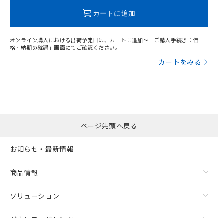
この製品のRoHS/REACH対応状況ページへ
カートに追加
オンライン購入における出荷予定日は、カートに追加～「ご購入手続き：価
格・納期の確認」画面にてご確認ください。
カートをみる
ページ先頭へ戻る
お知らせ・最新情報
商品情報
ソリューション