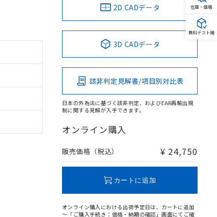
2D CADデータ
在庫・価格
無料テスト機
3D CADデータ
該非判定見解書/項目別対比表
日本の外為法に基づく該非判定、およびEAR再輸出規
制に関する見解が入手できます。
オンライン購入
¥ 24,750
販売価格（税込）
カートに追加
オンライン購入における出荷予定日は、カートに追加
～「ご購入手続き：価格・納期の確認」画面にてご確