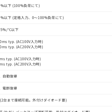
.5%以下 (100%負荷にて)
.5%以下 (定格入力、0～100%負荷にて)
.05%/℃以下
0ms typ. (AC100V入力時)
0ms typ. (AC200V入力時)
 RoHS指令（10物質）の非含有に対応した製品が提供可能な商品です
oHS指令（10物質）の非含有に対応した製品に切り替える予定のある
 RoHS指令（10物質）の非含有に非対応の商品で、対応品を出す予
ms typ. (AC100V入力時)
 RoHS指令（10物質）の非含有の対応状況を調査中または確認中の
ms typ. (AC200V入力時)
ンス料など無形物で、有害物質有無と関係のない商品です。
○×表
より、非含有部品としていたものが、含有品と判明した場合などやむ
、自動復帰
みいただき、同意のうえご利用ください。
材料含有率が中国RoHSの基準値以下であることを示します。
材料含有率が中国RoHSの基準値を超えていることを示します。
、電断復帰
、当社制御機器事業取扱商品の当社在庫状況および標準価格(税抜)
ら貴社製品のうち、外国為替および外国貿易法に定める商品（以下｢
質）：
す。当社販売部門へお問い合わせください。
 水銀(Hg) 1000ppm以下、 カドミウム(Cd) 100ppm以下、
たは国外への提供する場合は、日本国政府の輸出許可(または役務取
000ppm以下、ポリ臭化ビフェニル類(PBB) 1000ppm以下、ポリ臭化ジフェニルエーテル類(P
事業取扱商品の中には、本サービスの対象外となる商品もあること
手続きをとります。
 (2台まで接続可能。外付けダイオード要)
キシル) (DEHP)(別名：DOP) 1000ppm以下、フタル酸ブチルベンジル（BBP） 100
(GB/T26572)：
以下、フタル酸ジイソブチル (DIBP) 1000ppm以下
び標準価格照会結果は、記載している更新日時点での社内データに
物を破棄する場合は、完全に破砕するなど、違法に輸出されないよ
(水銀) : 1000ppm、 Cd(カドミウム) : 100ppm、
業用監視および制御機器に対する適用除外項目は除く。
覧された時点での実際の在庫および標準価格とは異なる場合がある
1000ppm、 PBBs(ポリ臭化ビフェニル類) : 1000ppm、 PBDEs(ポリ臭化ジフェニルエーテル類
物質については閾値を超える意図的な使用がないことを確認しています。