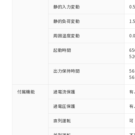
静的入力変動
0
静的負荷変動
1
周囲温度変動
0
※1 対応状況
起動時間
65
52
対応済み：EU
対応予定：EU R
対応予定なし：EU
出力保持時間
56
調査・確認中：EU
ご利用条件
56
非該当品：ライセ
※1 中国RoHS
仕入先様の事情に
付属機能
過電流保護
有
があります。
以下の条件をお読
「○」：最大均質
「×」：最大均質
過電圧保護
有
本サービスは
当社は、これ
*EU RoHS指令（10物
「－」：未確認で
鉛(Pb) 1000ppm以下、
くものです。
う）を輸出ま
記
説明
六価クロム(Cr(Ⅵ)) 1
当社制御機器
直列運転
などの必要な
可
フタル酸ビス(2-エチルヘ
号
*中国RoHS10物質の基準値 
ル（DBP） 1000ppm
在庫状況およ
当社は規制貨
Pb(鉛) :1000ppm、 Hg
但し、RoHS指令で産
のであり、閲
ます。
Cr(Ⅵ)(六価クロム) : 
フタル酸エステル類の４