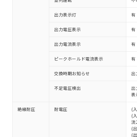
並列運転
不
○
一定数以
DBP(フタル酸ジブチル) :
い。
当社は貴社製
DEHP(フタル酸ビス(2-エ
正式な納期状
置等に一切使
出力表示灯
有
当社販売員に
※2 対応予定月
△
一定数に
当社は、貴社
オムロン制御
また当社は、
※2 環境保護使
出力電圧表示
有
在庫状況およ
部品在庫の切り替
たしません。
－
在庫なし
す。
「ｅ」：有害物質
機器販売
マイパーツ機
出力電流表示
有
「10」：通常の
ている必要が
味します。
空
受注生産
お客様が当ウ
※3 非含有証明
「－」：未確認で
ピークホールド電流表示
有
白
が、当社の製
さい。
下記の非含有証明
交換時期お知らせ
出
※当社の共同
いる法人を指
EU RoHS指令（
不足電圧検出
出
51物質の非含有証
表
※本証明書は発行
また、RoHS指
混在することから
絶縁耐圧
耐電圧
(
既に当社にて対応
(
り割愛しておりま
流
(
(