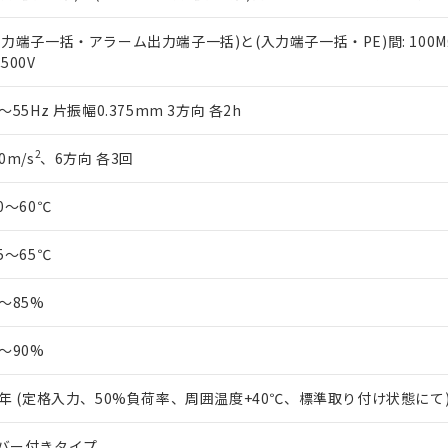
出力端子一括・アラーム出力端子一括)と(入力端子一括・PE)間: 100
500V
0～55Hz 片振幅0.375mm 3方向 各2h
2
0m/s
、6方向 各3回
10～60℃
25～65℃
5～85%
5～90%
0年 (定格入力、50%負荷率、周囲温度+40℃、標準取り付け状態にて
バー付きタイプ