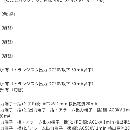
可 (ただしバックアップ運転可能、外付けダイオード要)
上の在庫あり
 1000ppm、 DIBP(フタル酸ジイソブチル) : 1000ppm、 BBP(フタル酸ブチルベンジル) :
品を、核兵器、ミサイル、化学兵器、生物兵器またはその他武器並
チルヘキシル)) : 1000ppm
況および標準価格はお客様のお取引先、またはお客様担当のオムロ
用いたしません。
（色: 緑）
ご相談ください。
は満たないが在庫あり
製品を第三者に販売する場合は、上記1、2および3の内容を当該第
機器販売店や当社販売拠点は「
販売ネットワーク
」をご確認くだ
販売先および販売に係わる関係者が違法に輸出するおそれがある場
用期限
（切替）
び標準価格結果を当社の事前の承諾なく第三者に漏洩または開示し
え状況などにより、予定月が前後することがあります。
(最新の在庫状況については、お客様のお取引先、またはお客様担当
（10物質）のすべてが基準値以下であることを示します。
店・当社販売員にご確認ください)
能（部品リスト作成サービス）をご利用いただくには、I-Webメン
（切替）
使用状況下において有害物質が外部に漏えいし、環境に深刻な影響を
あります。
機種、また在庫状況の情報を公開していない機種
ェブサイト上で当社にご登録された部品リストについて、当社およ
書ダウンロード
す。当社販売部門へお問い合わせください。
（切替）
品・サービスに関するお客様との取引・商談に必要な範囲で利用す
合意する
キャンセル
書をダウンロードすることができます。
力: 有（トランジスタ出力 DC30V以下 50mA以下）
利用者とは、
"個人情報の共同利用に関して"
の「1.共同利用者の
します。
10物質）の非含有証明書
力: 有（トランジスタ出力 DC30V以下 50mA以下）
明書（当社基準）
示: 有（切替）
日時点で非含有を証明するもので、過去に遡って非含有を証明するも
令のフタル酸エステル類４物質の対応では、対応完了までの期間は出
備考欄に対応日を記載しておりました。
入力端子一括)と(PE)間: AC2kV 1min 検出電流20mA
品への在庫切替を完了していることから、特段のことがない限り、20
入力端子一括)と(出力端子一括・アラーム出力端子一括)間: AC3kV 1m
す。
20mA
出力端子一括・アラーム出力端子一括)と(PE)間: AC1kV 1min 検出電
出力端子一括)と(アラーム出力端子一括)間: AC500V 1min 検出電流2