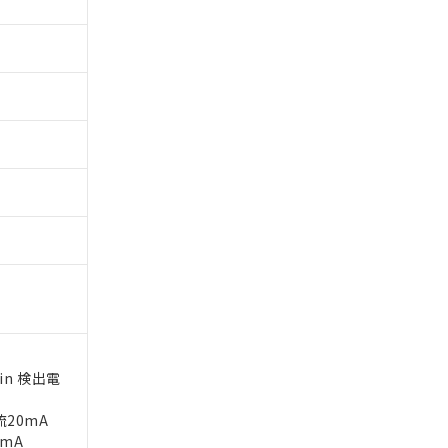
 1000ppm、
びにこれらの製造装
ン制御機器販売店・
三者に通知します。
さい。
合は、取り引きをい
ないようお願いしま
のオムロン制御
バーズにご登録され
及ぼさない年数を意
び当社の共同利用者
ることをご了承くだ
範囲」に記載されて
のではありません。
荷製品に未対応品が
22年1月12日よ
in 検出電
流20mA
0mA