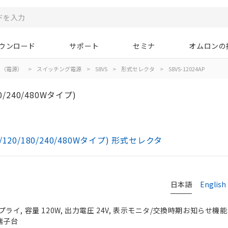
ウンロード
サポート
セミナ
オムロンの
イ（電源）
>
スイッチング電源
>
S8VS
>
形式セレクタ
>
S8VS-12024AP
/240/480Wタイプ)
120/180/240/480Wタイプ) 形式セレクタ
日本語
English
イ, 容量 120W, 出力電圧 24V, 表示モニタ/交換時期お知らせ機能
端子台