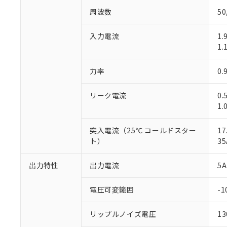
周波数
50
入力電流
1.
1.
力率
0
リーク電流
0
1
突入電流（25℃ コールドスター
17
ト）
35
出力特性
出力電流
5A
電圧可変範囲
-1
リップルノイズ電圧
1