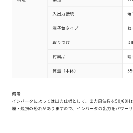
入出力接続
端
端子台タイプ
ね
取りつけ
D
付属品
端
質量（本体）
5
備考
インバータによっては出力仕様として、出力周波数を50/60
煙・焼損の恐れがありますので、インバータの出力をパワー