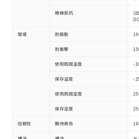
絶縁抵抗
(
DC
環境
耐振動
1
耐衝撃
15
使用周囲温度
-
保存温度
-
使用周囲湿度
2
保存湿度
2
信頼性
期待寿命
1
構造
構造
カ