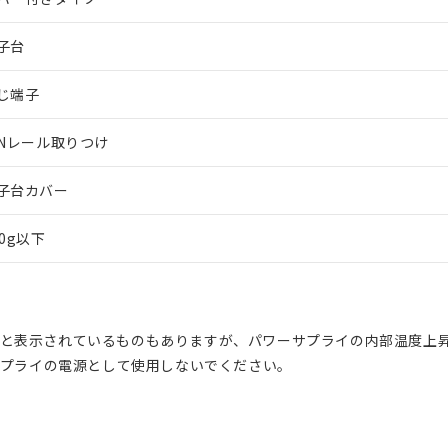
子台
じ端子
INレール取りつけ
子台カバー
50g以下
Hzと表示されているものもありますが、パワーサプライの内部温度上
サプライの電源として使用しないでください。