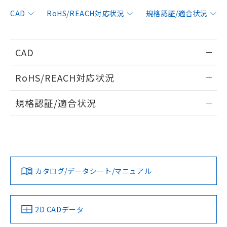
非含有に対応した製品が提供可能な商品で
す。
CAD
RoHS/REACH対応状況
規格認証/適合状況
対応予定：EU RoHS指令（10物質）の非含
ご利用条件
有に対応した製品に切り替える予定のある
商品です。
CAD
対応予定なし：EU RoHS指令（10物質）の
以下の条件をお読みいただき、同意のうえ
非含有に非対応の商品で、対応品を出す予
情報更新：2013/5/27
ご利用ください。
定はありません。
RoHS/REACH対応状況
調査・確認中：EU RoHS指令（10物質）の
本サービスは、当社制御機器事業取扱
ログイン/会員登録いただくと、CADデータをダウンロー
※1 中国RoHS○×表
非含有の対応状況を調査中または確認中の
情報更新：2026/7/29
商品の当社在庫状況および標準価格
規格認証/適合状況
ドすることができます。
商品です。
(税抜)を提供させていただくもので
「○」：最大均質材料含有率が中国RoHSの
非該当品：ライセンス料など無形物で、有
EU RoHS
注意事項・凡例
す。
基準値以下であることを示します。
UL認証
CSA認証
CEマーキング
害物質有無と関係のない商品です。
当社制御機器事業取扱商品の中には、
「×」：最大均質材料含有率が中国RoHSの
仕入先様の事情により、非含有部品として
ログイン/会員登録
本サービスの対象外となる商品もある
Yes
Yes
Yes
基準値を超えていることを示します。
いたものが、含有品と判明した場合などや
当社は、これら貴社製品のうち、外国
対応状況
対応予定月
※1
※2
ことをご了承ください。
「－」：未確認です。当社販売部門へお問
むを得ず変更することがあります。
為替および外国貿易法に定める商品
在庫状況および標準価格照会結果は、
い合わせください。
カタログ/データシート/マニュアル
（以下｢規制貨物等」という）を輸出
対応済み
記載している更新日時点での社内デー
ダウンロードデータをご利用いただく前に、以下を必ずお読
*EU RoHS指令（10物質）：
または国外への提供する場合は、日本
記
タに基づき作成されるものであり、閲
説明
LR型式承認
DNV型式承認
BV型式承認
KR型式承
鉛(Pb) 1000ppm以下、 水銀(Hg) 1000ppm以下、 カド
みください。
*中国RoHS10物質の基準値 (GB/T26572)：
国政府の輸出許可(または役務取引許
（イギリス
（ノルウェー
（フランス
（韓国
号
覧された時点での実際の在庫および標
ミウム(Cd) 100ppm以下、
Pb(鉛) :1000ppm、 Hg(水銀) : 1000ppm、 Cd(カドミウ
ソフトウェアの使用条件
可)を取得するなどの必要な手続きを
六価クロム(Cr(Ⅵ)) 1000ppm以下、ポリ臭化ビフェニル
船舶規格）
船舶規格）
船舶規格）
船舶規格
ム) : 100ppm、
中国 RoHS
準価格とは異なる場合があることをご
注意事項・凡例
2D CADデータ
類(PBB) 1000ppm以下、ポリ臭化ジフェニルエーテル類
Cr(Ⅵ)(六価クロム) : 1000ppm、 PBBs(ポリ臭化ビフェ
とります。
了承ください。
(PBDE) 1000ppm以下、フタル酸ビス(2-エチルヘキシ
○
一定数以上の在庫あり
ニル類) : 1000ppm、 PBDEs(ポリ臭化ジフェニルエーテ
Yes
Yes
Yes
No
当社は規制貨物を破棄する場合は、完
ル) (DEHP)(別名：DOP) 1000ppm以下、フタル酸ブチ