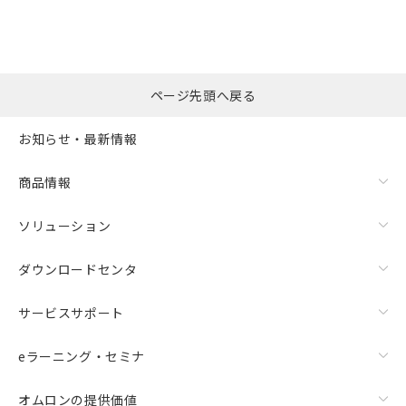
※本証明書は発行日時点で非含有を証明す
用者の範囲」に記載されている法人を
るもので、過去に遡って非含有を証明する
指します。
ものではありません。
また、RoHS指令のフタル酸エステル類４
物質の対応では、対応完了までの期間は出
ページ先頭へ戻る
荷製品に未対応品が混在することから備考
欄に対応日を記載しておりました。
お知らせ・最新情報
既に当社にて対応品への在庫切替を完了
していることから、特段のことがない限
り、2022年1月12日より割愛しておりま
商品情報
す。
ソリューション
ダウンロードセンタ
サービスサポート
eラーニング・セミナ
オムロンの提供価値