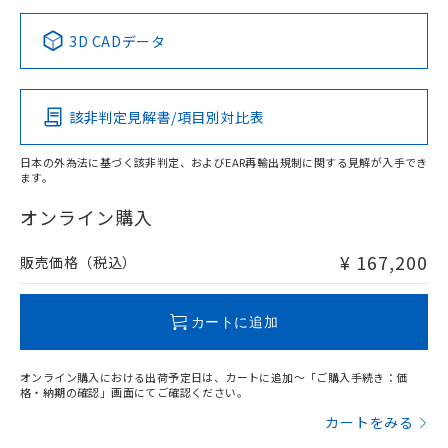
正式な納期状況および標準価格はお客
ル類) : 1000ppm、
ルベンジル（BBP） 1000ppm以下、フタル酸ジブチル
全に破砕するなど、違法に輸出されな
DBP(フタル酸ジブチル) : 1000ppm、 DIBP(フタル酸ジ
様のお取引先、またはお客様担当のオ
中国 RoHS表
※1 ※2
（DBP） 1000ppm以下、フタル酸ジイソブチル
イソブチル) : 1000ppm、 BBP(フタル酸ブチルベンジ
△
一定数には満たないが在庫あり
いよう必要な手段を講じます。
3D CADデータ
ムロン制御機器販売店・当社販売員に
(DIBP) 1000ppm以下
ル) : 1000ppm、
当社は貴社製品を、核兵器、ミサイ
但し、RoHS指令で産業用監視および制御機器に対する
DEHP(フタル酸ビス(2-エチルヘキシル)) : 1000ppm
この製品の規格認証/適合状況ページへ
Pb
ご相談ください。
Hg
Cd
Cr(VI)
適用除外項目は除く。
ル、化学兵器、生物兵器またはその他
－
在庫なし(最新の在庫状況につ
その他の認証はこちらのページからご検索ください
オムロン制御機器販売店や当社販売拠
フタル酸エステル類の４物質については閾値を超える意
武器並びにこれらの製造装置等に一切
いては、お客様のお取引先、ま
図的な使用がないことを確認しています。
点は「
販売ネットワーク
」をご確認
該非判定見解書/項目別対比表
※2 環境保護使用期限
X
使用いたしません。
O
O
O
たはお客様担当のオムロン制御
ください。
当社は、貴社製品を第三者に販売する
機器販売店・当社販売員にご確
在庫状況および標準価格結果を当社の
※2 対応予定月
「ｅ」：有害物質（10物質）のすべてが基
日本の外為法に基づく該非判定、およびEAR再輸出規制に関する見解が入手でき
場合は、上記1、2および3の内容を当
認ください)
事前の承諾なく第三者に漏洩または開
ます。
準値以下であることを示します。
該第三者に通知します。また当社は、
"対応済み"や非含有の記載がされた商品であっても、流通
示しないようお願いします。
部品在庫の切り替え状況などにより、予定
「10」：通常の使用状況下において有害物
販売先および販売に係わる関係者が違
在庫等で未対応品が混在する可能性があります。
マイパーツ機能（部品リスト作成サー
オンライン購入
空
受注生産機種、また在庫状況の
月が前後することがあります。
質が外部に漏えいし、環境に深刻な影響を
法に輸出するおそれがある場合は、取
非含有品が必要な際は、弊社営業部門もしくは販売店へお
ビス）をご利用いただくには、I-Web
白
情報を公開していない機種
及ぼさない年数を意味します。
り引きをいたしません。
問い合わせください。
メンバーズにご登録されている必要が
¥ 167,200
販売価格（税込）
「－」：未確認です。当社販売部門へお問
あります。
い合わせください。
お客様が当ウェブサイト上で当社にご
この製品のRoHS/REACH対応状況ページへ
※3 非含有証明書ダウンロード
登録された部品リストについて、当社
カートに追加
および当社の共同利用者が、当社の製
下記の非含有証明書をダウンロードするこ
品・サービスに関するお客様との取
とができます。
オンライン購入における出荷予定日は、カートに追加～「ご購入手続き：価
合意する
キャンセル
引・商談に必要な範囲で利用すること
格・納期の確認」画面にてご確認ください。
をご了承ください。
EU RoHS指令（10物質）の非含有証明書
カートをみる
※当社の共同利用者とは、
"個人情報
51物質の非含有証明書（当社基準）
の共同利用に関して"
の「1.共同利