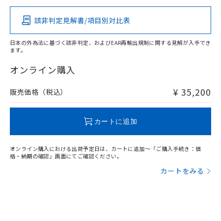
いよう必要な手段を講じます。
ムロン制御機器販売店・当社販売員に
(DIBP) 1000ppm以下
ル) : 1000ppm、
当社は貴社製品を、核兵器、ミサイ
但し、RoHS指令で産業用監視および制御機器に対する
DEHP(フタル酸ビス(2-エチルヘキシル)) : 1000ppm
中国 RoHS表
※1 ※2
ご相談ください。
適用除外項目は除く。
該非判定見解書/項目別対比表
ル、化学兵器、生物兵器またはその他
－
在庫なし(最新の在庫状況につ
オムロン制御機器販売店や当社販売拠
フタル酸エステル類の４物質については閾値を超える意
武器並びにこれらの製造装置等に一切
この製品の規格認証/適合状況ページへ
Pb
Hg
Cd
Cr(VI)
いては、お客様のお取引先、ま
図的な使用がないことを確認しています。
点は「
販売ネットワーク
」をご確認
※2 環境保護使用期限
使用いたしません。
その他の認証はこちらのページからご検索ください
日本の外為法に基づく該非判定、およびEAR再輸出規制に関する見解が入手でき
たはお客様担当のオムロン制御
ください。
ます。
当社は、貴社製品を第三者に販売する
機器販売店・当社販売員にご確
在庫状況および標準価格結果を当社の
X
※2 対応予定月
O
O
O
「ｅ」：有害物質（10物質）のすべてが基
場合は、上記1、2および3の内容を当
認ください)
事前の承諾なく第三者に漏洩または開
オンライン購入
準値以下であることを示します。
該第三者に通知します。また当社は、
示しないようお願いします。
部品在庫の切り替え状況などにより、予定
「10」：通常の使用状況下において有害物
販売先および販売に係わる関係者が違
マイパーツ機能（部品リスト作成サー
空
受注生産機種、また在庫状況の
¥ 35,200
販売価格（税込）
月が前後することがあります。
質が外部に漏えいし、環境に深刻な影響を
法に輸出するおそれがある場合は、取
"対応済み"や非含有の記載がされた商品であっても、流通
ビス）をご利用いただくには、I-Web
白
情報を公開していない機種
及ぼさない年数を意味します。
り引きをいたしません。
在庫等で未対応品が混在する可能性があります。
メンバーズにご登録されている必要が
「－」：未確認です。当社販売部門へお問
非含有品が必要な際は、弊社営業部門もしくは販売店へお
あります。
カートに追加
い合わせください。
問い合わせください。
お客様が当ウェブサイト上で当社にご
※3 非含有証明書ダウンロード
登録された部品リストについて、当社
および当社の共同利用者が、当社の製
オンライン購入における出荷予定日は、カートに追加～「ご購入手続き：価
この製品のRoHS/REACH対応状況ページへ
下記の非含有証明書をダウンロードするこ
格・納期の確認」画面にてご確認ください。
品・サービスに関するお客様との取
とができます。
合意する
キャンセル
引・商談に必要な範囲で利用すること
カートをみる
をご了承ください。
EU RoHS指令（10物質）の非含有証明書
※当社の共同利用者とは、
"個人情報
51物質の非含有証明書（当社基準）
の共同利用に関して"
の「1.共同利
※本証明書は発行日時点で非含有を証明す
用者の範囲」に記載されている法人を
るもので、過去に遡って非含有を証明する