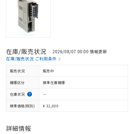
在庫/販売状況
2026/08/07 00:00 情報更新
在庫/販売状況 ご利用条件
販売状況
販売中
機種区分
標準在庫機種
在庫状況
－
※1 対応状況
標準価格(税別)
¥ 32,000
対応済み：EU RoHS指令（10物質）の
非含有に対応した製品が提供可能な商品で
詳細情報
す。