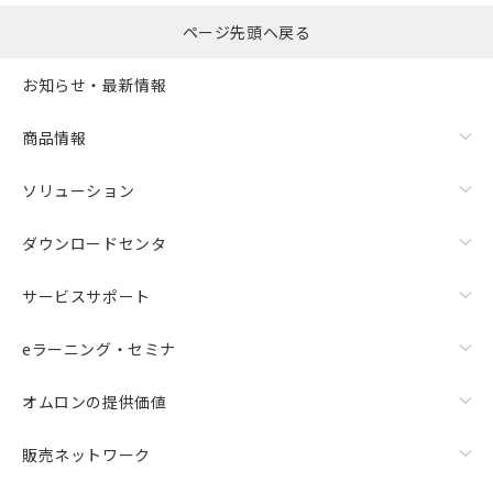
指します。
ものではありません。
ページ先頭へ戻る
また、RoHS指令のフタル酸エステル類４
物質の対応では、対応完了までの期間は出
荷製品に未対応品が混在することから備考
お知らせ・最新情報
欄に対応日を記載しておりました。
既に当社にて対応品への在庫切替を完了
商品情報
していることから、特段のことがない限
り、2022年1月12日より割愛しておりま
ソリューション
す。
ダウンロードセンタ
サービスサポート
eラーニング・セミナ
オムロンの提供価値
販売ネットワーク