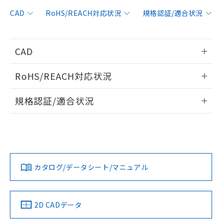
対応予定：EU RoHS指令（10物質）の非含
ご利用条件
有に対応した製品に切り替える予定のある
CAD
RoHS/REACH対応状況
規格認証/適合状況
商品です。
対応予定なし：EU RoHS指令（10物質）の
以下の条件をお読みいただき、同意のうえ
非含有に非対応の商品で、対応品を出す予
CAD
ご利用ください。
定はありません。
調査・確認中：EU RoHS指令（10物質）の
情報更新：2010/3/15
本サービスは、当社制御機器事業取扱
※1 中国RoHS○×表
RoHS/REACH対応状況
非含有の対応状況を調査中または確認中の
商品の当社在庫状況および標準価格
商品です。
(税抜)を提供させていただくもので
ログイン/会員登録いただくと、CADデータをダウンロー
情報更新：2026/7/29
「○」：最大均質材料含有率が中国RoHSの
非該当品：ライセンス料など無形物で、有
規格認証/適合状況
す。
ドすることができます。
基準値以下であることを示します。
害物質有無と関係のない商品です。
当社制御機器事業取扱商品の中には、
「×」：最大均質材料含有率が中国RoHSの
EU RoHS
注意事項・凡例
仕入先様の事情により、非含有部品として
本サービスの対象外となる商品もある
UL認証
CSA認証
CEマーキング
基準値を超えていることを示します。
いたものが、含有品と判明した場合などや
当社は、これら貴社製品のうち、外国
ことをご了承ください。
「－」：未確認です。当社販売部門へお問
ログイン/会員登録
むを得ず変更することがあります。
為替および外国貿易法に定める商品
在庫状況および標準価格照会結果は、
No
No
N/A
い合わせください。
対応状況
対応予定月
※1
※2
（以下｢規制貨物等」という）を輸出
記載している更新日時点での社内デー
*EU RoHS指令（10物質）：
または国外への提供する場合は、日本
記
タに基づき作成されるものであり、閲
説明
鉛(Pb) 1000ppm以下、 水銀(Hg) 1000ppm以下、 カド
カタログ/データシート/マニュアル
*中国RoHS10物質の基準値 (GB/T26572)：
対応済み
国政府の輸出許可(または役務取引許
号
覧された時点での実際の在庫および標
ミウム(Cd) 100ppm以下、
ダウンロードデータをご利用いただく前に、以下を必ずお読
Pb(鉛) :1000ppm、 Hg(水銀) : 1000ppm、 Cd(カドミウ
可)を取得するなどの必要な手続きを
六価クロム(Cr(Ⅵ)) 1000ppm以下、ポリ臭化ビフェニル
LR型式承認
ム) : 100ppm、
DNV型式承認
BV型式承認
KR型式承
準価格とは異なる場合があることをご
みください。
類(PBB) 1000ppm以下、ポリ臭化ジフェニルエーテル類
Cr(Ⅵ)(六価クロム) : 1000ppm、 PBBs(ポリ臭化ビフェ
とります。
（イギリス
（ノルウェー
（フランス
（韓国
了承ください。
ソフトウェアの使用条件
(PBDE) 1000ppm以下、フタル酸ビス(2-エチルヘキシ
○
一定数以上の在庫あり
ニル類) : 1000ppm、 PBDEs(ポリ臭化ジフェニルエーテ
船舶規格）
船舶規格）
船舶規格）
船舶規格
当社は規制貨物を破棄する場合は、完
中国 RoHS
注意事項・凡例
ル) (DEHP)(別名：DOP) 1000ppm以下、フタル酸ブチ
2D CADデータ
正式な納期状況および標準価格はお客
ル類) : 1000ppm、
ルベンジル（BBP） 1000ppm以下、フタル酸ジブチル
全に破砕するなど、違法に輸出されな
DBP(フタル酸ジブチル) : 1000ppm、 DIBP(フタル酸ジ
様のお取引先、またはお客様担当のオ
（DBP） 1000ppm以下、フタル酸ジイソブチル
No
イソブチル) : 1000ppm、 BBP(フタル酸ブチルベンジ
No
No
No
△
一定数には満たないが在庫あり