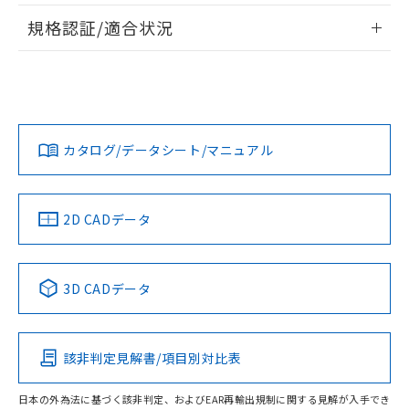
情報更新：2026/7/29
対応予定なし：EU RoHS指令（10物質）の
規格認証/適合状況
以下の条件をお読みいただき、同意のうえ
非含有に非対応の商品で、対応品を出す予
ご利用ください。
EU RoHS
注意事項・凡例
定はありません。
UL認証
CSA認証
CEマーキング
調査・確認中：EU RoHS指令（10物質）の
本サービスは、当社制御機器事業取扱
※1 中国RoHS○×表
非含有の対応状況を調査中または確認中の
商品の当社在庫状況および標準価格
No
No
N/A
商品です。
対応状況
対応予定月
※1
※2
(税抜)を提供させていただくもので
「○」：最大均質材料含有率が中国RoHSの
非該当品：ライセンス料など無形物で、有
す。
基準値以下であることを示します。
カタログ/データシート/マニュアル
害物質有無と関係のない商品です。
対応済み
当社制御機器事業取扱商品の中には、
「×」：最大均質材料含有率が中国RoHSの
仕入先様の事情により、非含有部品として
LR型式承認
DNV型式承認
BV型式承認
KR型式承
本サービスの対象外となる商品もある
基準値を超えていることを示します。
いたものが、含有品と判明した場合などや
当社は、これら貴社製品のうち、外国
（イギリス
（ノルウェー
（フランス
（韓国
ことをご了承ください。
「－」：未確認です。当社販売部門へお問
むを得ず変更することがあります。
船舶規格）
船舶規格）
船舶規格）
船舶規格
為替および外国貿易法に定める商品
中国 RoHS
注意事項・凡例
在庫状況および標準価格照会結果は、
2D CADデータ
い合わせください。
（以下｢規制貨物等」という）を輸出
記載している更新日時点での社内デー
No
No
No
No
*EU RoHS指令（10物質）：
または国外への提供する場合は、日本
記
タに基づき作成されるものであり、閲
説明
鉛(Pb) 1000ppm以下、 水銀(Hg) 1000ppm以下、 カド
*中国RoHS10物質の基準値 (GB/T26572)：
国政府の輸出許可(または役務取引許
号
覧された時点での実際の在庫および標
中国 RoHS表
ミウム(Cd) 100ppm以下、
※1 ※2
Pb(鉛) :1000ppm、 Hg(水銀) : 1000ppm、 Cd(カドミウ
3D CADデータ
可)を取得するなどの必要な手続きを
六価クロム(Cr(Ⅵ)) 1000ppm以下、ポリ臭化ビフェニル
ム) : 100ppm、
準価格とは異なる場合があることをご
類(PBB) 1000ppm以下、ポリ臭化ジフェニルエーテル類
Cr(Ⅵ)(六価クロム) : 1000ppm、 PBBs(ポリ臭化ビフェ
とります。
この製品の規格認証/適合状況ページへ
Pb
Hg
Cd
Cr(VI)
了承ください。
(PBDE) 1000ppm以下、フタル酸ビス(2-エチルヘキシ
○
一定数以上の在庫あり
ニル類) : 1000ppm、 PBDEs(ポリ臭化ジフェニルエーテ
当社は規制貨物を破棄する場合は、完
その他の認証はこちらのページからご検索ください
ル) (DEHP)(別名：DOP) 1000ppm以下、フタル酸ブチ
正式な納期状況および標準価格はお客
ル類) : 1000ppm、
ルベンジル（BBP） 1000ppm以下、フタル酸ジブチル
全に破砕するなど、違法に輸出されな
DBP(フタル酸ジブチル) : 1000ppm、 DIBP(フタル酸ジ
様のお取引先、またはお客様担当のオ
該非判定見解書/項目別対比表
（DBP） 1000ppm以下、フタル酸ジイソブチル
イソブチル) : 1000ppm、 BBP(フタル酸ブチルベンジ
△
一定数には満たないが在庫あり
X
O
O
O
いよう必要な手段を講じます。
ムロン制御機器販売店・当社販売員に
(DIBP) 1000ppm以下
ル) : 1000ppm、
当社は貴社製品を、核兵器、ミサイ
但し、RoHS指令で産業用監視および制御機器に対する
DEHP(フタル酸ビス(2-エチルヘキシル)) : 1000ppm
ご相談ください。
適用除外項目は除く。
日本の外為法に基づく該非判定、およびEAR再輸出規制に関する見解が入手でき
ル、化学兵器、生物兵器またはその他
－
在庫なし(最新の在庫状況につ