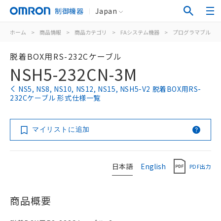
制御機器
Japan
ホーム
>
商品情報
>
商品カテゴリ
>
FAシステム機器
>
プログラマブルタ
脱着BOX用RS-232Cケーブル
NSH5-232CN-3M
NS5, NS8, NS10, NS12, NS15, NSH5-V2 脱着BOX用RS-
232Cケーブル 形式仕様一覧
マイリストに追加
日本語
English
PDF出力
商品概要