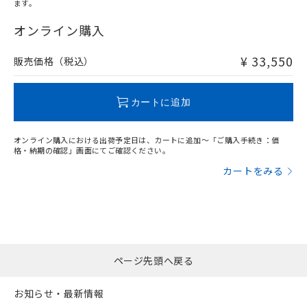
オムロン制御機器販売店や当社販売拠
フタル酸エステル類の４物質については閾値を超える意
ます。
武器並びにこれらの製造装置等に一切
いては、お客様のお取引先、ま
"対応済み"や非含有の記載がされた商品であっても、流通
図的な使用がないことを確認しています。
点は「
販売ネットワーク
」をご確認
※2 環境保護使用期限
使用いたしません。
たはお客様担当のオムロン制御
在庫等で未対応品が混在する可能性があります。
オンライン購入
ください。
当社は、貴社製品を第三者に販売する
機器販売店・当社販売員にご確
非含有品が必要な際は、弊社営業部門もしくは販売店へお
在庫状況および標準価格結果を当社の
※2 対応予定月
「ｅ」：有害物質（10物質）のすべてが基
場合は、上記1、2および3の内容を当
認ください)
問い合わせください。
事前の承諾なく第三者に漏洩または開
¥ 33,550
販売価格（税込）
準値以下であることを示します。
該第三者に通知します。また当社は、
示しないようお願いします。
部品在庫の切り替え状況などにより、予定
「10」：通常の使用状況下において有害物
販売先および販売に係わる関係者が違
マイパーツ機能（部品リスト作成サー
空
受注生産機種、また在庫状況の
この製品のRoHS/REACH対応状況ページへ
月が前後することがあります。
質が外部に漏えいし、環境に深刻な影響を
法に輸出するおそれがある場合は、取
ビス）をご利用いただくには、I-Web
白
情報を公開していない機種
カートに追加
及ぼさない年数を意味します。
り引きをいたしません。
メンバーズにご登録されている必要が
「－」：未確認です。当社販売部門へお問
あります。
い合わせください。
オンライン購入における出荷予定日は、カートに追加～「ご購入手続き：価
お客様が当ウェブサイト上で当社にご
格・納期の確認」画面にてご確認ください。
※3 非含有証明書ダウンロード
登録された部品リストについて、当社
カートをみる
および当社の共同利用者が、当社の製
下記の非含有証明書をダウンロードするこ
品・サービスに関するお客様との取
とができます。
合意する
キャンセル
引・商談に必要な範囲で利用すること
をご了承ください。
EU RoHS指令（10物質）の非含有証明書
※当社の共同利用者とは、
"個人情報
51物質の非含有証明書（当社基準）
の共同利用に関して"
の「1.共同利
※本証明書は発行日時点で非含有を証明す
用者の範囲」に記載されている法人を
ページ先頭へ戻る
るもので、過去に遡って非含有を証明する
指します。
ものではありません。
お知らせ・最新情報
また、RoHS指令のフタル酸エステル類４