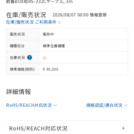
脱着BOX用RS-232Cケーブル, 3m
在庫/販売状況
2026/08/07 00:00 情報更新
在庫/販売状況 ご利用条件
販売状況
販売中
機種区分
標準在庫機種
在庫状況
△
標準価格(税別)
¥ 30,500
※1 対応状況
詳細情報
対応済み：EU RoHS指令（10物質）の
RoHS/REACH対応状況
規格認証/適合状況
非含有に対応した製品が提供可能な商品で
す。
対応予定：EU RoHS指令（10物質）の非含
ご利用条件
有に対応した製品に切り替える予定のある
RoHS/REACH対応状況
商品です。