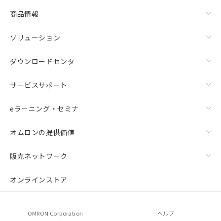
物質の対応では、対応完了までの期間は出
商品情報
荷製品に未対応品が混在することから備考
欄に対応日を記載しておりました。
既に当社にて対応品への在庫切替を完了
ソリューション
していることから、特段のことがない限
り、2022年1月12日より割愛しておりま
ダウンロードセンタ
す。
サービスサポート
eラーニング・セミナ
オムロンの提供価値
販売ネットワーク
オンラインストア
OMRON Corporation
ヘルプ