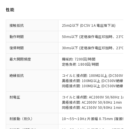
対応済み：EU RoHS指令（10物質）の
性能
非含有に対応した製品が提供可能な商品で
す。
対応予定：EU RoHS指令（10物質）の非含
接触抵抗
25mΩ以下 (DC5V 1A 電圧降下法)
ご利用条件
有に対応した製品に切り替える予定のある
商品です。
動作時間
50ms以下 (定格操作電圧印加時、23℃
対応予定なし：EU RoHS指令（10物質）の
以下の条件をお読みいただき、同意のうえ
非含有に非対応の商品で、対応品を出す予
復帰時間
30ms以下 (定格操作電圧印加時、23℃
ご利用ください。
定はありません。
調査・確認中：EU RoHS指令（10物質）の
最大開閉頻度
機械的: 7200回/時間
本サービスは、当社制御機器事業取扱
※1 中国RoHS○×表
非含有の対応状況を調査中または確認中の
定格負荷: 1800回/時間
商品の当社在庫状況および標準価格
商品です。
(税抜)を提供させていただくもので
「○」：最大均質材料含有率が中国RoHSの
絶縁抵抗
コイルと接点間: 100MΩ以上 (DC500V
非該当品：ライセンス料など無形物で、有
す。
異極接点間: 100MΩ以上 (DC500V絶縁抵
基準値以下であることを示します。
害物質有無と関係のない商品です。
当社制御機器事業取扱商品の中には、
同極接点間: 100MΩ以上 (DC500V絶縁抵
「×」：最大均質材料含有率が中国RoHSの
仕入先様の事情により、非含有部品として
本サービスの対象外となる商品もある
基準値を超えていることを示します。
いたものが、含有品と判明した場合などや
当社は、これら貴社製品のうち、外国
ことをご了承ください。
耐電圧
コイルと接点間: AC2000V 50/60Hz 1mi
「－」：未確認です。当社販売部門へお問
むを得ず変更することがあります。
為替および外国貿易法に定める商品
異極接点間: AC2000V 50/60Hz 1min
在庫状況および標準価格照会結果は、
い合わせください。
（以下｢規制貨物等」という）を輸出
同極接点間: AC1500V 50/60Hz 1min
記載している更新日時点での社内デー
*EU RoHS指令（10物質）：
または国外への提供する場合は、日本
記
タに基づき作成されるものであり、閲
説明
鉛(Pb) 1000ppm以下、 水銀(Hg) 1000ppm以下、 カド
*中国RoHS10物質の基準値 (GB/T26572)：
耐振動（耐久）
10～55～10Hz 片振幅 0.75mm (複振幅 1
国政府の輸出許可(または役務取引許
号
覧された時点での実際の在庫および標
ミウム(Cd) 100ppm以下、
Pb(鉛) :1000ppm、 Hg(水銀) : 1000ppm、 Cd(カドミウ
可)を取得するなどの必要な手続きを
六価クロム(Cr(Ⅵ)) 1000ppm以下、ポリ臭化ビフェニル
ム) : 100ppm、
準価格とは異なる場合があることをご