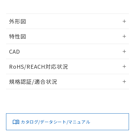
EU RoHS指令（10物質）の非含有証明書
※当社の共同利用者とは、
"個人情報
51物質の非含有証明書（当社基準）
の共同利用に関して"
の「1.共同利
※本証明書は発行日時点で非含有を証明す
用者の範囲」に記載されている法人を
るもので、過去に遡って非含有を証明する
外形図
指します。
ものではありません。
また、RoHS指令のフタル酸エステル類４
情報更新：2026/05/21
特性図
物質の対応では、対応完了までの期間は出
荷製品に未対応品が混在することから備考
外形図
情報更新：2026/05/21
CAD
欄に対応日を記載しておりました。
既に当社にて対応品への在庫切替を完了
電気的寿命曲線
ログイン/会員登録いただくと、CADデータをダウンロー
していることから、特段のことがない限
RoHS/REACH対応状況
ドすることができます。
り、2022年1月12日より割愛しておりま
す。
情報更新：2026/7/29
規格認証/適合状況
ログイン/会員登録
EU RoHS
注意事項・凡例
UL認証
CSA認証
CEマーキング
No
No
No
対応状況
対応予定月
※1
※2
ダウンロードデータをご利用いただく前に、以下を必ずお読
みください。
カタログ/データシート/マニュアル
対応済み
ソフトウェアの使用条件
LR型式承認
DNV型式承認
BV型式承認
KR型式承