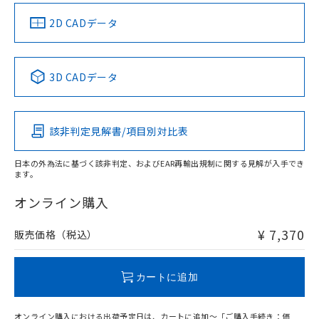
（イギリス
（ノルウェー
（フランス
（韓国
船舶規格）
船舶規格）
船舶規格）
船舶規格
中国 RoHS
注意事項・凡例
2D CADデータ
Yes
No
No
No
中国 RoHS表
※1 ※2
3D CADデータ
この製品の規格認証/適合状況ページへ
Pb
Hg
Cd
Cr(VI)
その他の認証はこちらのページからご検索ください
該非判定見解書/項目別対比表
O
O
O
O
日本の外為法に基づく該非判定、およびEAR再輸出規制に関する見解が入手でき
ます。
"対応済み"や非含有の記載がされた商品であっても、流通
在庫等で未対応品が混在する可能性があります。
オンライン購入
非含有品が必要な際は、弊社営業部門もしくは販売店へお
問い合わせください。
¥ 7,370
販売価格（税込）
この製品のRoHS/REACH対応状況ページへ
カートに追加
オンライン購入における出荷予定日は、カートに追加～「ご購入手続き：価