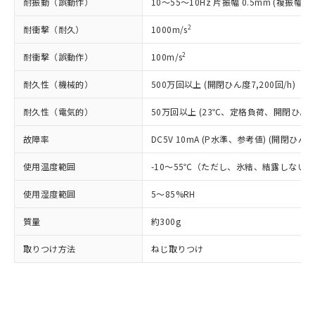
耐振動（誤動作）
10～55～10Hz 片振幅 0.5mm (複振幅 1
類(PBB) 1000ppm以下、ポリ臭化ジフェニルエーテル類
Cr(Ⅵ)(六価クロム) : 1000ppm、 PBBs(ポリ臭化ビフェ
とります。
了承ください。
(PBDE) 1000ppm以下、フタル酸ビス(2-エチルヘキシ
○
一定数以上の在庫あり
ニル類) : 1000ppm、 PBDEs(ポリ臭化ジフェニルエーテ
当社は規制貨物を破棄する場合は、完
ル) (DEHP)(別名：DOP) 1000ppm以下、フタル酸ブチ
正式な納期状況および標準価格はお客
ル類) : 1000ppm、
2
耐衝撃（耐久）
1000m/s
ルベンジル（BBP） 1000ppm以下、フタル酸ジブチル
全に破砕するなど、違法に輸出されな
DBP(フタル酸ジブチル) : 1000ppm、 DIBP(フタル酸ジ
様のお取引先、またはお客様担当のオ
（DBP） 1000ppm以下、フタル酸ジイソブチル
イソブチル) : 1000ppm、 BBP(フタル酸ブチルベンジ
△
一定数には満たないが在庫あり
いよう必要な手段を講じます。
ムロン制御機器販売店・当社販売員に
(DIBP) 1000ppm以下
2
耐衝撃（誤動作）
100m/s
ル) : 1000ppm、
当社は貴社製品を、核兵器、ミサイ
但し、RoHS指令で産業用監視および制御機器に対する
DEHP(フタル酸ビス(2-エチルヘキシル)) : 1000ppm
ご相談ください。
適用除外項目は除く。
ル、化学兵器、生物兵器またはその他
－
在庫なし(最新の在庫状況につ
オムロン制御機器販売店や当社販売拠
耐久性（機械的）
500万回以上 (開閉ひん度7,200回/h)
フタル酸エステル類の４物質については閾値を超える意
武器並びにこれらの製造装置等に一切
いては、お客様のお取引先、ま
図的な使用がないことを確認しています。
点は「
販売ネットワーク
」をご確認
※2 環境保護使用期限
使用いたしません。
たはお客様担当のオムロン制御
耐久性（電気的）
50万回以上 (23℃、定格負荷、開閉ひん度1,
ください。
当社は、貴社製品を第三者に販売する
機器販売店・当社販売員にご確
在庫状況および標準価格結果を当社の
※2 対応予定月
「ｅ」：有害物質（10物質）のすべてが基
場合は、上記1、2および3の内容を当
故障率
DC5V 10mA (P水準、参考値) (開閉ひん度6
認ください)
事前の承諾なく第三者に漏洩または開
準値以下であることを示します。
該第三者に通知します。また当社は、
示しないようお願いします。
部品在庫の切り替え状況などにより、予定
「10」：通常の使用状況下において有害物
使用温度範囲
-10～55℃（ただし、氷結、結露しない
販売先および販売に係わる関係者が違
マイパーツ機能（部品リスト作成サー
空
受注生産機種、また在庫状況の
月が前後することがあります。
質が外部に漏えいし、環境に深刻な影響を
法に輸出するおそれがある場合は、取
ビス）をご利用いただくには、I-Web
白
情報を公開していない機種
使用湿度範囲
5～85%RH
及ぼさない年数を意味します。
り引きをいたしません。
メンバーズにご登録されている必要が
「－」：未確認です。当社販売部門へお問
あります。
質量
約300g
い合わせください。
お客様が当ウェブサイト上で当社にご
※3 非含有証明書ダウンロード
登録された部品リストについて、当社
取りつけ方法
ねじ取りつけ
および当社の共同利用者が、当社の製
下記の非含有証明書をダウンロードするこ
品・サービスに関するお客様との取
とができます。
合意する
キャンセル
引・商談に必要な範囲で利用すること
をご了承ください。