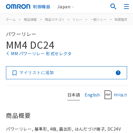
制御機器
Japan
ホーム
>
商品情報
>
商品カテゴリ
>
リレー
>
一般リレー
>
制御盤用
>
パワーリレー
MM4 DC24
MM パワーリレー 形式セレクタ
マイリストに追加
日本語
English
PDF出力
商品概要
パワーリレー, 基準形, 4極, 露出形, はんだづけ端子, DC24V