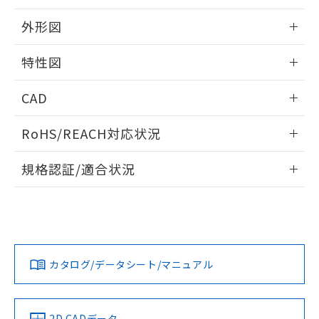
51物質の非含有証明書（当社基準）
の共同利用に関して"
の「1.共同利
※本証明書は発行日時点で非含有を証明す
外形図
用者の範囲」に記載されている法人を
るもので、過去に遡って非含有を証明する
指します。
ものではありません。
情報更新：2026/05/21
特性図
また、RoHS指令のフタル酸エステル類４
物質の対応では、対応完了までの期間は出
外形図
情報更新：2026/05/21
荷製品に未対応品が混在することから備考
CAD
欄に対応日を記載しておりました。
電気的寿命曲線
ログイン/会員登録いただくと、CADデータをダウンロー
既に当社にて対応品への在庫切替を完了
RoHS/REACH対応状況
ドすることができます。
していることから、特段のことがない限
り、2022年1月12日より割愛しておりま
情報更新：2026/7/29
規格認証/適合状況
す。
ログイン/会員登録
EU RoHS
注意事項・凡例
UL認証
CSA認証
CEマーキング
No
No
No
対応状況
対応予定月
※1
※2
ダウンロードデータをご利用いただく前に、以下を必ずお読
みください。
カタログ/データシート/マニュアル
対応済み
ソフトウェアの使用条件
LR型式承認
DNV型式承認
BV型式承認
KR型式承
（イギリス
（ノルウェー
（フランス
（韓国
船舶規格）
船舶規格）
船舶規格）
船舶規格
中国 RoHS
注意事項・凡例
2D CADデータ