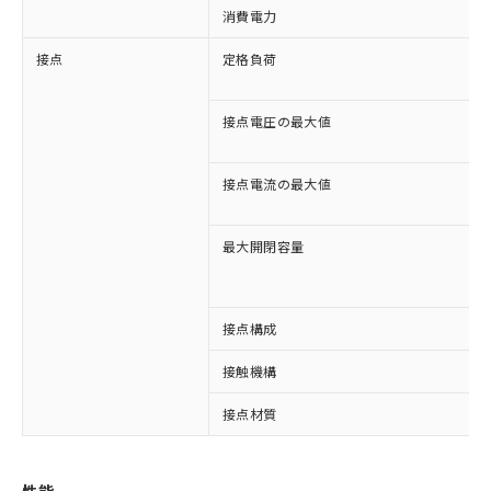
消費電力
接点
定格負荷
接点電圧の最大値
接点電流の最大値
最大開閉容量
接点構成
接触機構
接点材質
※1 対応状況
対応済み：EU RoHS指令（10物質）の