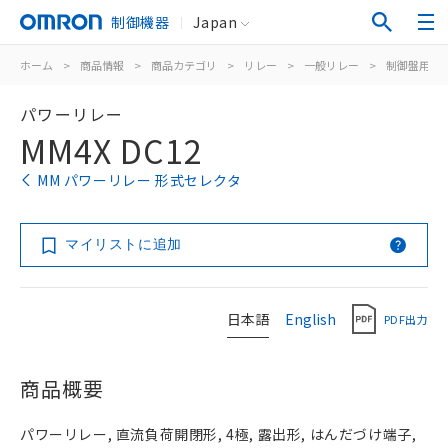
制御機器
Japan
ホーム
>
商品情報
>
商品カテゴリ
>
リレー
>
一般リレー
>
制御盤用
>
パワーリレー
MM4X DC12
MM パワーリレー 形式セレクタ
マイリストに追加
日本語
English
PDF出力
商品概要
パワーリレー, 直流負荷開閉形, 4極, 露出形, はんだづけ端子,