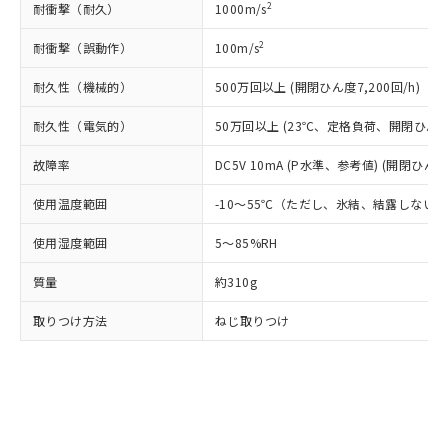
(PBDE) 1000ppm以下、フタル酸ビス(2-エチルヘキシ
○
一定数以上の在庫あり
ニル類) : 1000ppm、 PBDEs(ポリ臭化ジフェニルエーテ
2
耐衝撃（耐久）
1000m/s
当社は規制貨物を破棄する場合は、完
ル) (DEHP)(別名：DOP) 1000ppm以下、フタル酸ブチ
正式な納期状況および標準価格はお客
ル類) : 1000ppm、
ルベンジル（BBP） 1000ppm以下、フタル酸ジブチル
全に破砕するなど、違法に輸出されな
DBP(フタル酸ジブチル) : 1000ppm、 DIBP(フタル酸ジ
様のお取引先、またはお客様担当のオ
（DBP） 1000ppm以下、フタル酸ジイソブチル
2
耐衝撃（誤動作）
100m/s
イソブチル) : 1000ppm、 BBP(フタル酸ブチルベンジ
△
一定数には満たないが在庫あり
いよう必要な手段を講じます。
ムロン制御機器販売店・当社販売員に
(DIBP) 1000ppm以下
ル) : 1000ppm、
当社は貴社製品を、核兵器、ミサイ
但し、RoHS指令で産業用監視および制御機器に対する
DEHP(フタル酸ビス(2-エチルヘキシル)) : 1000ppm
ご相談ください。
耐久性（機械的）
500万回以上 (開閉ひん度7,200回/h)
適用除外項目は除く。
ル、化学兵器、生物兵器またはその他
－
在庫なし(最新の在庫状況につ
オムロン制御機器販売店や当社販売拠
フタル酸エステル類の４物質については閾値を超える意
武器並びにこれらの製造装置等に一切
いては、お客様のお取引先、ま
図的な使用がないことを確認しています。
点は「
販売ネットワーク
」をご確認
耐久性（電気的）
50万回以上 (23℃、定格負荷、開閉ひん度1,
※2 環境保護使用期限
使用いたしません。
たはお客様担当のオムロン制御
ください。
当社は、貴社製品を第三者に販売する
機器販売店・当社販売員にご確
故障率
DC5V 10mA (P水準、参考値) (開閉ひん度6
在庫状況および標準価格結果を当社の
※2 対応予定月
「ｅ」：有害物質（10物質）のすべてが基
場合は、上記1、2および3の内容を当
認ください)
事前の承諾なく第三者に漏洩または開
準値以下であることを示します。
該第三者に通知します。また当社は、
使用温度範囲
-10～55℃（ただし、氷結、結露しない
示しないようお願いします。
部品在庫の切り替え状況などにより、予定
「10」：通常の使用状況下において有害物
販売先および販売に係わる関係者が違
マイパーツ機能（部品リスト作成サー
空
受注生産機種、また在庫状況の
月が前後することがあります。
質が外部に漏えいし、環境に深刻な影響を
使用湿度範囲
5～85%RH
法に輸出するおそれがある場合は、取
ビス）をご利用いただくには、I-Web
白
情報を公開していない機種
及ぼさない年数を意味します。
り引きをいたしません。
メンバーズにご登録されている必要が
質量
約310g
「－」：未確認です。当社販売部門へお問
あります。
い合わせください。
お客様が当ウェブサイト上で当社にご
取りつけ方法
ねじ取りつけ
※3 非含有証明書ダウンロード
登録された部品リストについて、当社
および当社の共同利用者が、当社の製
下記の非含有証明書をダウンロードするこ
品・サービスに関するお客様との取
とができます。
合意する
キャンセル
引・商談に必要な範囲で利用すること
をご了承ください。
EU RoHS指令（10物質）の非含有証明書
※当社の共同利用者とは、
"個人情報