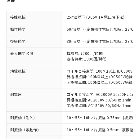
性能
非含有に対応した製品が提供可能な商品で
す。
接触抵抗
25mΩ以下 (DC5V 1A 電圧降下法)
対応予定：EU RoHS指令（10物質）の非含
ご利用条件
有に対応した製品に切り替える予定のある
動作時間
50ms以下 (定格操作電圧印加時、23℃
商品です。
対応予定なし：EU RoHS指令（10物質）の
復帰時間
30ms以下 (定格操作電圧印加時、23℃
以下の条件をお読みいただき、同意のうえ
非含有に非対応の商品で、対応品を出す予
ご利用ください。
定はありません。
最大開閉頻度
機械的: 7200回/時間
調査・確認中：EU RoHS指令（10物質）の
定格負荷: 1800回/時間
本サービスは、当社制御機器事業取扱
※1 中国RoHS○×表
非含有の対応状況を調査中または確認中の
商品の当社在庫状況および標準価格
商品です。
絶縁抵抗
コイルと接点間: 100MΩ以上 (DC500V
(税抜)を提供させていただくもので
「○」：最大均質材料含有率が中国RoHSの
非該当品：ライセンス料など無形物で、有
異極接点間: 100MΩ以上 (DC500V絶縁抵
す。
基準値以下であることを示します。
同極接点間: 100MΩ以上 (DC500V絶縁抵
害物質有無と関係のない商品です。
当社制御機器事業取扱商品の中には、
「×」：最大均質材料含有率が中国RoHSの
仕入先様の事情により、非含有部品として
本サービスの対象外となる商品もある
耐電圧
コイルと接点間: AC2000V 50/60Hz 1mi
基準値を超えていることを示します。
いたものが、含有品と判明した場合などや
当社は、これら貴社製品のうち、外国
ことをご了承ください。
異極接点間: AC2000V 50/60Hz 1min
「－」：未確認です。当社販売部門へお問
むを得ず変更することがあります。
為替および外国貿易法に定める商品
同極接点間: AC1500V 50/60Hz 1min
在庫状況および標準価格照会結果は、
い合わせください。
（以下｢規制貨物等」という）を輸出
記載している更新日時点での社内デー
*EU RoHS指令（10物質）：
または国外への提供する場合は、日本
耐振動（耐久）
10～55～10Hz 片振幅 0.75mm (複振幅 1
記
タに基づき作成されるものであり、閲
説明
鉛(Pb) 1000ppm以下、 水銀(Hg) 1000ppm以下、 カド
*中国RoHS10物質の基準値 (GB/T26572)：
国政府の輸出許可(または役務取引許
号
覧された時点での実際の在庫および標
ミウム(Cd) 100ppm以下、
Pb(鉛) :1000ppm、 Hg(水銀) : 1000ppm、 Cd(カドミウ
耐振動（誤動作）
10～55～10Hz 片振幅 0.5mm (複振幅 1
可)を取得するなどの必要な手続きを
六価クロム(Cr(Ⅵ)) 1000ppm以下、ポリ臭化ビフェニル
ム) : 100ppm、
準価格とは異なる場合があることをご
類(PBB) 1000ppm以下、ポリ臭化ジフェニルエーテル類
Cr(Ⅵ)(六価クロム) : 1000ppm、 PBBs(ポリ臭化ビフェ
とります。
了承ください。