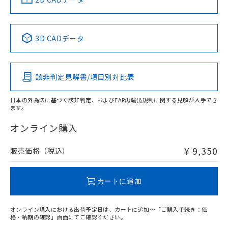
Yes
No
No
No
中国 RoHS表
※1 ※2
3D CADデータ
この製品の規格認証/適合状況ページへ
Pb
Hg
Cd
Cr(VI)
その他の認証はこちらのページからご検索ください
該非判定見解書/項目別対比表
O
O
O
O
日本の外為法に基づく該非判定、およびEAR再輸出規制に関する見解が入手でき
ます。
"対応済み"や非含有の記載がされた商品であっても、流通
在庫等で未対応品が混在する可能性があります。
オンライン購入
非含有品が必要な際は、弊社営業部門もしくは販売店へお
問い合わせください。
¥ 9,350
販売価格（税込）
この製品のRoHS/REACH対応状況ページへ
カートに追加
オンライン購入における出荷予定日は、カートに追加～「ご購入手続き：価
格・納期の確認」画面にてご確認ください。