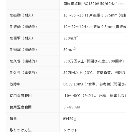
い合わせください。
同極接点間: AC1500V 50/60Hz 1min
（以下｢規制貨物等」という）を輸出
記載している更新日時点での社内デー
*EU RoHS指令（10物質）：
または国外への提供する場合は、日本
記
タに基づき作成されるものであり、閲
説明
鉛(Pb) 1000ppm以下、 水銀(Hg) 1000ppm以下、 カド
*中国RoHS10物質の基準値 (GB/T26572)：
耐振動（耐久）
10～55～10Hz 片振幅 0.375mm (複振幅 
国政府の輸出許可(または役務取引許
号
覧された時点での実際の在庫および標
ミウム(Cd) 100ppm以下、
Pb(鉛) :1000ppm、 Hg(水銀) : 1000ppm、 Cd(カドミウ
可)を取得するなどの必要な手続きを
六価クロム(Cr(Ⅵ)) 1000ppm以下、ポリ臭化ビフェニル
ム) : 100ppm、
準価格とは異なる場合があることをご
耐振動（誤動作）
10～22～10Hz 片振幅 0.5mm (複振幅 1
類(PBB) 1000ppm以下、ポリ臭化ジフェニルエーテル類
Cr(Ⅵ)(六価クロム) : 1000ppm、 PBBs(ポリ臭化ビフェ
とります。
了承ください。
(PBDE) 1000ppm以下、フタル酸ビス(2-エチルヘキシ
○
一定数以上の在庫あり
ニル類) : 1000ppm、 PBDEs(ポリ臭化ジフェニルエーテ
当社は規制貨物を破棄する場合は、完
ル) (DEHP)(別名：DOP) 1000ppm以下、フタル酸ブチ
正式な納期状況および標準価格はお客
ル類) : 1000ppm、
2
耐衝撃（耐久）
300m/s
ルベンジル（BBP） 1000ppm以下、フタル酸ジブチル
全に破砕するなど、違法に輸出されな
DBP(フタル酸ジブチル) : 1000ppm、 DIBP(フタル酸ジ
様のお取引先、またはお客様担当のオ
（DBP） 1000ppm以下、フタル酸ジイソブチル
イソブチル) : 1000ppm、 BBP(フタル酸ブチルベンジ
△
一定数には満たないが在庫あり
いよう必要な手段を講じます。
ムロン制御機器販売店・当社販売員に
(DIBP) 1000ppm以下
2
耐衝撃（誤動作）
30m/s
ル) : 1000ppm、
当社は貴社製品を、核兵器、ミサイ
但し、RoHS指令で産業用監視および制御機器に対する
DEHP(フタル酸ビス(2-エチルヘキシル)) : 1000ppm
ご相談ください。
適用除外項目は除く。
ル、化学兵器、生物兵器またはその他
－
在庫なし(最新の在庫状況につ
耐久性（機械的）
500万回以上 (開閉ひん度1,800回/h)
オムロン制御機器販売店や当社販売拠
フタル酸エステル類の４物質については閾値を超える意
武器並びにこれらの製造装置等に一切
いては、お客様のお取引先、ま
図的な使用がないことを確認しています。
点は「
販売ネットワーク
」をご確認
※2 環境保護使用期限
使用いたしません。
耐久性（電気的）
50万回以上 (23℃、定格負荷、開閉ひん度1,
たはお客様担当のオムロン制御
ください。
当社は、貴社製品を第三者に販売する
機器販売店・当社販売員にご確
在庫状況および標準価格結果を当社の
※2 対応予定月
「ｅ」：有害物質（10物質）のすべてが基
故障率
DC5V 10mA (P水準、参考値) (開閉ひん度6
場合は、上記1、2および3の内容を当
認ください)
事前の承諾なく第三者に漏洩または開
準値以下であることを示します。
該第三者に通知します。また当社は、
示しないようお願いします。
使用温度範囲
-10～40℃（ただし、氷結、結露しない
部品在庫の切り替え状況などにより、予定
「10」：通常の使用状況下において有害物
販売先および販売に係わる関係者が違
マイパーツ機能（部品リスト作成サー
空
受注生産機種、また在庫状況の
月が前後することがあります。
質が外部に漏えいし、環境に深刻な影響を
法に輸出するおそれがある場合は、取
ビス）をご利用いただくには、I-Web
白
情報を公開していない機種
使用湿度範囲
5～85%RH
及ぼさない年数を意味します。
り引きをいたしません。
メンバーズにご登録されている必要が
「－」：未確認です。当社販売部門へお問
あります。
質量
約420g
い合わせください。
お客様が当ウェブサイト上で当社にご
※3 非含有証明書ダウンロード
登録された部品リストについて、当社
取りつけ方法
ソケット