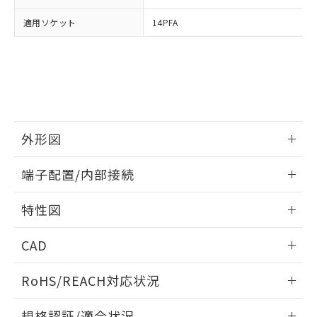
および当社の共同利用者が、当社の製
下記の非含有証明書をダウンロードするこ
適用ソケット
14PFA
品・サービスに関するお客様との取
とができます。
合意する
キャンセル
引・商談に必要な範囲で利用すること
をご了承ください。
EU RoHS指令（10物質）の非含有証明書
※当社の共同利用者とは、
"個人情報
51物質の非含有証明書（当社基準）
の共同利用に関して"
の「1.共同利
※本証明書は発行日時点で非含有を証明す
用者の範囲」に記載されている法人を
るもので、過去に遡って非含有を証明する
指します。
ものではありません。
外形図
また、RoHS指令のフタル酸エステル類４
物質の対応では、対応完了までの期間は出
情報更新：2026/05/21
荷製品に未対応品が混在することから備考
端子配置/内部接続
欄に対応日を記載しておりました。
外形図
既に当社にて対応品への在庫切替を完了
情報更新：2026/05/21
特性図
していることから、特段のことがない限
り、2022年1月12日より割愛しておりま
端子配置/内部接続
情報更新：2026/05/21
す。
CAD
電気的寿命曲線
ログイン/会員登録いただくと、CADデータをダウンロー
RoHS/REACH対応状況
ドすることができます。
情報更新：2026/7/29
規格認証/適合状況