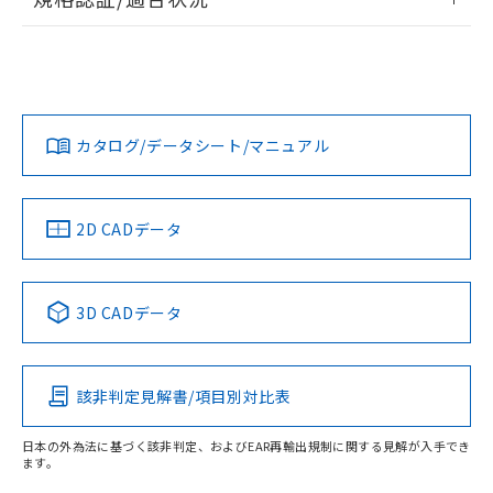
ログイン/会員登録
EU RoHS
注意事項・凡例
UL認証
CSA認証
CEマーキング
No
No
N/A
対応状況
対応予定月
※1
※2
ダウンロードデータをご利用いただく前に、以下を必ずお読
みください。
カタログ/データシート/マニュアル
対応済み
ソフトウェアの使用条件
LR型式承認
DNV型式承認
BV型式承認
KR型式承
（イギリス
（ノルウェー
（フランス
（韓国
船舶規格）
船舶規格）
船舶規格）
船舶規格
中国 RoHS
注意事項・凡例
2D CADデータ
No
No
No
No
中国 RoHS表
※1 ※2
3D CADデータ
この製品の規格認証/適合状況ページへ
Pb
Hg
Cd
Cr(VI)
その他の認証はこちらのページからご検索ください
該非判定見解書/項目別対比表
O
O
O
O
日本の外為法に基づく該非判定、およびEAR再輸出規制に関する見解が入手でき
ます。
"対応済み"や非含有の記載がされた商品であっても、流通