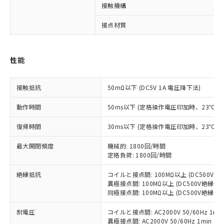
接触機構
接点材質
※1 対応状況
対応済み：EU RoHS指令（10物質）の
性能
非含有に対応した製品が提供可能な商品で
す。
対応予定：EU RoHS指令（10物質）の非含
接触抵抗
50mΩ以下 (DC5V 1A 電圧降下法)
ご利用条件
有に対応した製品に切り替える予定のある
商品です。
動作時間
50ms以下 (定格操作電圧印加時、23℃
対応予定なし：EU RoHS指令（10物質）の
以下の条件をお読みいただき、同意のうえ
非含有に非対応の商品で、対応品を出す予
復帰時間
30ms以下 (定格操作電圧印加時、23℃
ご利用ください。
定はありません。
調査・確認中：EU RoHS指令（10物質）の
最大開閉頻度
機械的: 1800回/時間
本サービスは、当社制御機器事業取扱
※1 中国RoHS○×表
非含有の対応状況を調査中または確認中の
定格負荷: 1800回/時間
商品の当社在庫状況および標準価格
商品です。
(税抜)を提供させていただくもので
「○」：最大均質材料含有率が中国RoHSの
絶縁抵抗
コイルと接点間: 100MΩ以上 (DC500V
非該当品：ライセンス料など無形物で、有
す。
異極接点間: 100MΩ以上 (DC500V絶縁抵
基準値以下であることを示します。
害物質有無と関係のない商品です。
当社制御機器事業取扱商品の中には、
同極接点間: 100MΩ以上 (DC500V絶縁抵
「×」：最大均質材料含有率が中国RoHSの
仕入先様の事情により、非含有部品として
本サービスの対象外となる商品もある
基準値を超えていることを示します。
いたものが、含有品と判明した場合などや
当社は、これら貴社製品のうち、外国
耐電圧
コイルと接点間: AC2000V 50/60Hz 1mi
ことをご了承ください。
「－」：未確認です。当社販売部門へお問
むを得ず変更することがあります。
為替および外国貿易法に定める商品
異極接点間: AC2000V 50/60Hz 1min
在庫状況および標準価格照会結果は、