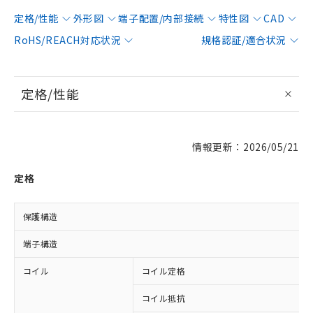
定格/性能
外形図
端子配置/内部接続
特性図
CAD
RoHS/REACH対応状況
規格認証/適合状況
定格/性能
情報更新：2026/05/21
定格
保護構造
端子構造
コイル
コイル定格
コイル抵抗