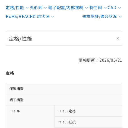
定格/性能
外形図
端子配置/内部接続
特性図
CAD
RoHS/REACH対応状況
規格認証/適合状況
定格/性能
情報更新：2026/05/21
定格
保護構造
端子構造
コイル
コイル定格
コイル抵抗