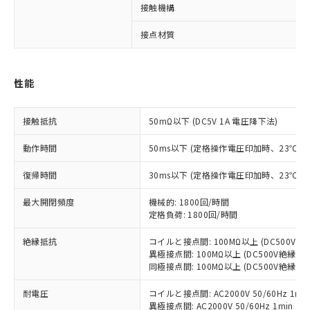
接触機構
接点材質
※1 対応状況
対応済み：EU RoHS指令（10物質）の
性能
非含有に対応した製品が提供可能な商品で
す。
対応予定：EU RoHS指令（10物質）の非含
接触抵抗
50mΩ以下 (DC5V 1A 電圧降下法)
ご利用条件
有に対応した製品に切り替える予定のある
商品です。
動作時間
50ms以下 (定格操作電圧印加時、23℃
対応予定なし：EU RoHS指令（10物質）の
以下の条件をお読みいただき、同意のうえ
非含有に非対応の商品で、対応品を出す予
復帰時間
30ms以下 (定格操作電圧印加時、23℃
ご利用ください。
定はありません。
調査・確認中：EU RoHS指令（10物質）の
最大開閉頻度
機械的: 1800回/時間
本サービスは、当社制御機器事業取扱
※1 中国RoHS○×表
非含有の対応状況を調査中または確認中の
定格負荷: 1800回/時間
商品の当社在庫状況および標準価格
商品です。
(税抜)を提供させていただくもので
「○」：最大均質材料含有率が中国RoHSの
絶縁抵抗
コイルと接点間: 100MΩ以上 (DC500V
非該当品：ライセンス料など無形物で、有
す。
異極接点間: 100MΩ以上 (DC500V絶縁抵
基準値以下であることを示します。
害物質有無と関係のない商品です。
当社制御機器事業取扱商品の中には、
同極接点間: 100MΩ以上 (DC500V絶縁抵
「×」：最大均質材料含有率が中国RoHSの
仕入先様の事情により、非含有部品として
本サービスの対象外となる商品もある
基準値を超えていることを示します。
いたものが、含有品と判明した場合などや
当社は、これら貴社製品のうち、外国
耐電圧
コイルと接点間: AC2000V 50/60Hz 1mi
ことをご了承ください。
「－」：未確認です。当社販売部門へお問
むを得ず変更することがあります。
為替および外国貿易法に定める商品
異極接点間: AC2000V 50/60Hz 1min
在庫状況および標準価格照会結果は、