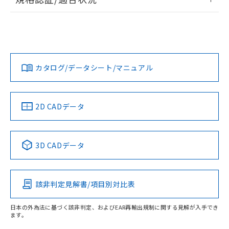
ログイン/会員登録
EU RoHS
注意事項・凡例
UL認証
CSA認証
CEマーキング
No
No
N/A
対応状況
対応予定月
※1
※2
ダウンロードデータをご利用いただく前に、以下を必ずお読
みください。
カタログ/データシート/マニュアル
対応済み
ソフトウェアの使用条件
LR型式承認
DNV型式承認
BV型式承認
KR型式承
（イギリス
（ノルウェー
（フランス
（韓国
船舶規格）
船舶規格）
船舶規格）
船舶規格
中国 RoHS
注意事項・凡例
2D CADデータ
No
No
No
No
中国 RoHS表
※1 ※2
3D CADデータ
この製品の規格認証/適合状況ページへ
Pb
Hg
Cd
Cr(VI)
その他の認証はこちらのページからご検索ください
該非判定見解書/項目別対比表
O
O
O
O
日本の外為法に基づく該非判定、およびEAR再輸出規制に関する見解が入手でき
ます。
"対応済み"や非含有の記載がされた商品であっても、流通