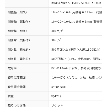
い合わせください。
同極接点間: AC1500V 50/60Hz 1min
（以下｢規制貨物等」という）を輸出
記載している更新日時点での社内デー
*EU RoHS指令（10物質）：
または国外への提供する場合は、日本
記
タに基づき作成されるものであり、閲
説明
鉛(Pb) 1000ppm以下、 水銀(Hg) 1000ppm以下、 カド
*中国RoHS10物質の基準値 (GB/T26572)：
耐振動（耐久）
10～55～10Hz 片振幅 0.375mm (複振幅 
国政府の輸出許可(または役務取引許
号
覧された時点での実際の在庫および標
ミウム(Cd) 100ppm以下、
Pb(鉛) :1000ppm、 Hg(水銀) : 1000ppm、 Cd(カドミウ
可)を取得するなどの必要な手続きを
六価クロム(Cr(Ⅵ)) 1000ppm以下、ポリ臭化ビフェニル
ム) : 100ppm、
準価格とは異なる場合があることをご
耐振動（誤動作）
10～22～10Hz 片振幅 0.5mm (複振幅 1
類(PBB) 1000ppm以下、ポリ臭化ジフェニルエーテル類
Cr(Ⅵ)(六価クロム) : 1000ppm、 PBBs(ポリ臭化ビフェ
とります。
了承ください。
(PBDE) 1000ppm以下、フタル酸ビス(2-エチルヘキシ
○
一定数以上の在庫あり
ニル類) : 1000ppm、 PBDEs(ポリ臭化ジフェニルエーテ
当社は規制貨物を破棄する場合は、完
ル) (DEHP)(別名：DOP) 1000ppm以下、フタル酸ブチ
正式な納期状況および標準価格はお客
ル類) : 1000ppm、
2
耐衝撃（耐久）
300m/s
ルベンジル（BBP） 1000ppm以下、フタル酸ジブチル
全に破砕するなど、違法に輸出されな
DBP(フタル酸ジブチル) : 1000ppm、 DIBP(フタル酸ジ
様のお取引先、またはお客様担当のオ
（DBP） 1000ppm以下、フタル酸ジイソブチル
イソブチル) : 1000ppm、 BBP(フタル酸ブチルベンジ
△
一定数には満たないが在庫あり
いよう必要な手段を講じます。
ムロン制御機器販売店・当社販売員に
(DIBP) 1000ppm以下
2
耐衝撃（誤動作）
30m/s
ル) : 1000ppm、
当社は貴社製品を、核兵器、ミサイ
但し、RoHS指令で産業用監視および制御機器に対する
DEHP(フタル酸ビス(2-エチルヘキシル)) : 1000ppm
ご相談ください。
適用除外項目は除く。
ル、化学兵器、生物兵器またはその他
－
在庫なし(最新の在庫状況につ
耐久性（機械的）
500万回以上 (開閉ひん度1,800回/h)
オムロン制御機器販売店や当社販売拠
フタル酸エステル類の４物質については閾値を超える意
武器並びにこれらの製造装置等に一切
いては、お客様のお取引先、ま
図的な使用がないことを確認しています。
点は「
販売ネットワーク
」をご確認
※2 環境保護使用期限
使用いたしません。
耐久性（電気的）
50万回以上 (23℃、定格負荷、開閉ひん度1,
たはお客様担当のオムロン制御
ください。
当社は、貴社製品を第三者に販売する
機器販売店・当社販売員にご確
在庫状況および標準価格結果を当社の
※2 対応予定月
「ｅ」：有害物質（10物質）のすべてが基
故障率
DC5V 10mA (P水準、参考値) (開閉ひん度6
場合は、上記1、2および3の内容を当
認ください)
事前の承諾なく第三者に漏洩または開
準値以下であることを示します。
該第三者に通知します。また当社は、
示しないようお願いします。
使用温度範囲
-10～40℃（ただし、氷結、結露しない
部品在庫の切り替え状況などにより、予定
「10」：通常の使用状況下において有害物
販売先および販売に係わる関係者が違
マイパーツ機能（部品リスト作成サー
空
受注生産機種、また在庫状況の
月が前後することがあります。
質が外部に漏えいし、環境に深刻な影響を
法に輸出するおそれがある場合は、取
ビス）をご利用いただくには、I-Web
白
情報を公開していない機種
使用湿度範囲
5～85%RH
及ぼさない年数を意味します。
り引きをいたしません。
メンバーズにご登録されている必要が
「－」：未確認です。当社販売部門へお問
あります。
質量
約420g
い合わせください。
お客様が当ウェブサイト上で当社にご
※3 非含有証明書ダウンロード
登録された部品リストについて、当社
取りつけ方法
ソケット