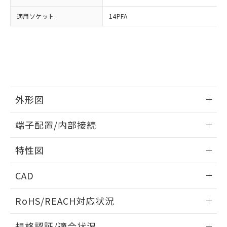
および当社の共同利用者が、当社の製
下記の非含有証明書をダウンロードするこ
適用ソケット
14PFA
品・サービスに関するお客様との取
とができます。
合意する
キャンセル
引・商談に必要な範囲で利用すること
をご了承ください。
EU RoHS指令（10物質）の非含有証明書
※当社の共同利用者とは、
"個人情報
51物質の非含有証明書（当社基準）
の共同利用に関して"
の「1.共同利
※本証明書は発行日時点で非含有を証明す
用者の範囲」に記載されている法人を
るもので、過去に遡って非含有を証明する
指します。
ものではありません。
外形図
また、RoHS指令のフタル酸エステル類４
物質の対応では、対応完了までの期間は出
情報更新：2026/05/21
荷製品に未対応品が混在することから備考
端子配置/内部接続
欄に対応日を記載しておりました。
外形図
既に当社にて対応品への在庫切替を完了
情報更新：2026/05/21
特性図
していることから、特段のことがない限
り、2022年1月12日より割愛しておりま
端子配置/内部接続
情報更新：2026/05/21
す。
CAD
電気的寿命曲線
ログイン/会員登録いただくと、CADデータをダウンロー
RoHS/REACH対応状況
ドすることができます。
情報更新：2026/7/29
規格認証/適合状況