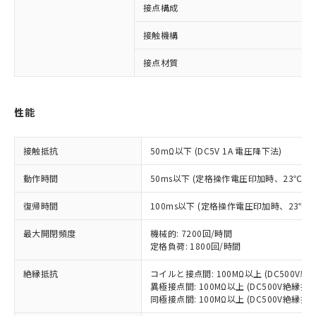
接点構成
接触機構
※1 対応状況
接点材質
対応済み：EU RoHS指令（10物質）の
非含有に対応した製品が提供可能な商品で
す。
性能
対応予定：EU RoHS指令（10物質）の非含
ご利用条件
有に対応した製品に切り替える予定のある
商品です。
接触抵抗
50mΩ以下 (DC5V 1A 電圧降下法)
対応予定なし：EU RoHS指令（10物質）の
以下の条件をお読みいただき、同意のうえ
非含有に非対応の商品で、対応品を出す予
動作時間
50ms以下 (定格操作電圧印加時、23℃
ご利用ください。
定はありません。
調査・確認中：EU RoHS指令（10物質）の
復帰時間
100ms以下 (定格操作電圧印加時、23℃
本サービスは、当社制御機器事業取扱
※1 中国RoHS○×表
非含有の対応状況を調査中または確認中の
商品の当社在庫状況および標準価格
商品です。
最大開閉頻度
機械的: 7200回/時間
(税抜)を提供させていただくもので
「○」：最大均質材料含有率が中国RoHSの
定格負荷: 1800回/時間
非該当品：ライセンス料など無形物で、有
す。
基準値以下であることを示します。
害物質有無と関係のない商品です。
当社制御機器事業取扱商品の中には、
絶縁抵抗
コイルと接点間: 100MΩ以上 (DC500V
「×」：最大均質材料含有率が中国RoHSの
仕入先様の事情により、非含有部品として
本サービスの対象外となる商品もある
異極接点間: 100MΩ以上 (DC500V絶縁抵
基準値を超えていることを示します。
いたものが、含有品と判明した場合などや
当社は、これら貴社製品のうち、外国
同極接点間: 100MΩ以上 (DC500V絶縁抵
ことをご了承ください。
「－」：未確認です。当社販売部門へお問
むを得ず変更することがあります。
為替および外国貿易法に定める商品
在庫状況および標準価格照会結果は、