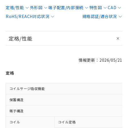
定格/性能
外形図
端子配置/内部接続
特性図
CAD
RoHS/REACH対応状況
規格認証/適合状況
定格/性能
情報更新：2026/05/21
定格
コイルサージ吸収機能
保護構造
端子構造
コイル
コイル定格