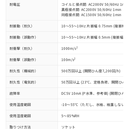
い合わせください。
（以下｢規制貨物等」という）を輸出
耐電圧
コイルと接点間: AC2000V 50/60Hz 1min
記載している更新日時点での社内デー
*EU RoHS指令（10物質）：
異極接点間: AC2000V 50/60Hz 1min
または国外への提供する場合は、日本
記
タに基づき作成されるものであり、閲
説明
鉛(Pb) 1000ppm以下、 水銀(Hg) 1000ppm以下、 カド
*中国RoHS10物質の基準値 (GB/T26572)：
同極接点間: AC1500V 50/60Hz 1min
国政府の輸出許可(または役務取引許
号
覧された時点での実際の在庫および標
ミウム(Cd) 100ppm以下、
Pb(鉛) :1000ppm、 Hg(水銀) : 1000ppm、 Cd(カドミウ
可)を取得するなどの必要な手続きを
六価クロム(Cr(Ⅵ)) 1000ppm以下、ポリ臭化ビフェニル
ム) : 100ppm、
準価格とは異なる場合があることをご
耐振動（耐久）
10～55～10Hz 片振幅 0.75mm (複振幅 1
類(PBB) 1000ppm以下、ポリ臭化ジフェニルエーテル類
Cr(Ⅵ)(六価クロム) : 1000ppm、 PBBs(ポリ臭化ビフェ
とります。
了承ください。
(PBDE) 1000ppm以下、フタル酸ビス(2-エチルヘキシ
○
一定数以上の在庫あり
ニル類) : 1000ppm、 PBDEs(ポリ臭化ジフェニルエーテ
当社は規制貨物を破棄する場合は、完
ル) (DEHP)(別名：DOP) 1000ppm以下、フタル酸ブチ
正式な納期状況および標準価格はお客
ル類) : 1000ppm、
耐振動（誤動作）
10～55～10Hz 片振幅 0.5mm (複振幅 1
ルベンジル（BBP） 1000ppm以下、フタル酸ジブチル
全に破砕するなど、違法に輸出されな
DBP(フタル酸ジブチル) : 1000ppm、 DIBP(フタル酸ジ
様のお取引先、またはお客様担当のオ
（DBP） 1000ppm以下、フタル酸ジイソブチル
イソブチル) : 1000ppm、 BBP(フタル酸ブチルベンジ
△
一定数には満たないが在庫あり
いよう必要な手段を講じます。
ムロン制御機器販売店・当社販売員に
(DIBP) 1000ppm以下
2
耐衝撃（耐久）
1000m/s
ル) : 1000ppm、
当社は貴社製品を、核兵器、ミサイ
但し、RoHS指令で産業用監視および制御機器に対する
DEHP(フタル酸ビス(2-エチルヘキシル)) : 1000ppm
ご相談ください。
適用除外項目は除く。
ル、化学兵器、生物兵器またはその他
－
在庫なし(最新の在庫状況につ
2
耐衝撃（誤動作）
100m/s
オムロン制御機器販売店や当社販売拠
フタル酸エステル類の４物質については閾値を超える意
武器並びにこれらの製造装置等に一切
いては、お客様のお取引先、ま
図的な使用がないことを確認しています。
点は「
販売ネットワーク
」をご確認
※2 環境保護使用期限
使用いたしません。
耐久性（機械的）
500万回以上 (開閉ひん度7,200回/h)
たはお客様担当のオムロン制御
ください。
当社は、貴社製品を第三者に販売する
機器販売店・当社販売員にご確
在庫状況および標準価格結果を当社の
※2 対応予定月
「ｅ」：有害物質（10物質）のすべてが基
耐久性（電気的）
50万回以上 (23℃、定格負荷、開閉ひん度1,
場合は、上記1、2および3の内容を当
認ください)
事前の承諾なく第三者に漏洩または開
準値以下であることを示します。
該第三者に通知します。また当社は、
示しないようお願いします。
故障率
DC5V 10mA (P水準、参考値) (開閉ひん度6
部品在庫の切り替え状況などにより、予定
「10」：通常の使用状況下において有害物
販売先および販売に係わる関係者が違
マイパーツ機能（部品リスト作成サー
空
受注生産機種、また在庫状況の
月が前後することがあります。
質が外部に漏えいし、環境に深刻な影響を
法に輸出するおそれがある場合は、取
ビス）をご利用いただくには、I-Web
白
情報を公開していない機種
使用温度範囲
-10～55℃（ただし、氷結、結露しないこ
及ぼさない年数を意味します。
り引きをいたしません。
メンバーズにご登録されている必要が
「－」：未確認です。当社販売部門へお問
あります。
使用湿度範囲
5～85%RH
い合わせください。
お客様が当ウェブサイト上で当社にご
※3 非含有証明書ダウンロード
登録された部品リストについて、当社
取りつけ方法
ソケット