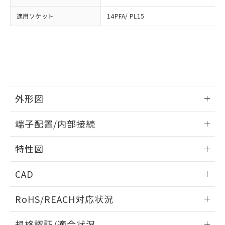
および当社の共同利用者が、当社の製
下記の非含有証明書をダウンロードするこ
適用ソケット
14PFA/ PL15
品・サービスに関するお客様との取
とができます。
合意する
キャンセル
引・商談に必要な範囲で利用すること
をご了承ください。
EU RoHS指令（10物質）の非含有証明書
※当社の共同利用者とは、
"個人情報
51物質の非含有証明書（当社基準）
の共同利用に関して"
の「1.共同利
※本証明書は発行日時点で非含有を証明す
用者の範囲」に記載されている法人を
るもので、過去に遡って非含有を証明する
指します。
ものではありません。
外形図
また、RoHS指令のフタル酸エステル類４
物質の対応では、対応完了までの期間は出
情報更新：2026/05/21
荷製品に未対応品が混在することから備考
端子配置/内部接続
欄に対応日を記載しておりました。
外形図
既に当社にて対応品への在庫切替を完了
情報更新：2026/05/21
特性図
していることから、特段のことがない限
り、2022年1月12日より割愛しておりま
端子配置/内部接続
情報更新：2026/05/21
す。
CAD
電気的寿命曲線
ログイン/会員登録いただくと、CADデータをダウンロー
RoHS/REACH対応状況
ドすることができます。
情報更新：2026/7/29
規格認証/適合状況