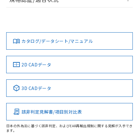
ログイン/会員登録
EU RoHS
注意事項・凡例
UL認証
CSA認証
CEマーキング
No
No
N/A
対応状況
対応予定月
※1
※2
ダウンロードデータをご利用いただく前に、以下を必ずお読
みください。
カタログ/データシート/マニュアル
対応済み
ソフトウェアの使用条件
LR型式承認
DNV型式承認
BV型式承認
KR型式承
（イギリス
（ノルウェー
（フランス
（韓国
船舶規格）
船舶規格）
船舶規格）
船舶規格
中国 RoHS
注意事項・凡例
2D CADデータ
No
No
No
No
中国 RoHS表
※1 ※2
3D CADデータ
この製品の規格認証/適合状況ページへ
Pb
Hg
Cd
Cr(VI)
その他の認証はこちらのページからご検索ください
該非判定見解書/項目別対比表
X
O
O
O
日本の外為法に基づく該非判定、およびEAR再輸出規制に関する見解が入手でき
ます。
"対応済み"や非含有の記載がされた商品であっても、流通