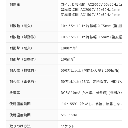
*EU RoHS指令（10物質）：
または国外への提供する場合は、日本
記
タに基づき作成されるものであり、閲
説明
耐電圧
コイルと接点間: AC2000V 50/60Hz 1min
鉛(Pb) 1000ppm以下、 水銀(Hg) 1000ppm以下、 カド
*中国RoHS10物質の基準値 (GB/T26572)：
国政府の輸出許可(または役務取引許
異極接点間: AC2000V 50/60Hz 1min
号
覧された時点での実際の在庫および標
ミウム(Cd) 100ppm以下、
Pb(鉛) :1000ppm、 Hg(水銀) : 1000ppm、 Cd(カドミウ
可)を取得するなどの必要な手続きを
同極接点間: AC1500V 50/60Hz 1min
六価クロム(Cr(Ⅵ)) 1000ppm以下、ポリ臭化ビフェニル
ム) : 100ppm、
準価格とは異なる場合があることをご
類(PBB) 1000ppm以下、ポリ臭化ジフェニルエーテル類
Cr(Ⅵ)(六価クロム) : 1000ppm、 PBBs(ポリ臭化ビフェ
とります。
了承ください。
(PBDE) 1000ppm以下、フタル酸ビス(2-エチルヘキシ
○
一定数以上の在庫あり
ニル類) : 1000ppm、 PBDEs(ポリ臭化ジフェニルエーテ
耐振動（耐久）
10～55～10Hz 片振幅 0.75mm (複振幅 1
当社は規制貨物を破棄する場合は、完
ル) (DEHP)(別名：DOP) 1000ppm以下、フタル酸ブチ
正式な納期状況および標準価格はお客
ル類) : 1000ppm、
ルベンジル（BBP） 1000ppm以下、フタル酸ジブチル
全に破砕するなど、違法に輸出されな
DBP(フタル酸ジブチル) : 1000ppm、 DIBP(フタル酸ジ
様のお取引先、またはお客様担当のオ
（DBP） 1000ppm以下、フタル酸ジイソブチル
耐振動（誤動作）
10～55～10Hz 片振幅 0.5mm (複振幅 1
イソブチル) : 1000ppm、 BBP(フタル酸ブチルベンジ
△
一定数には満たないが在庫あり
いよう必要な手段を講じます。
ムロン制御機器販売店・当社販売員に
(DIBP) 1000ppm以下
ル) : 1000ppm、
当社は貴社製品を、核兵器、ミサイ
但し、RoHS指令で産業用監視および制御機器に対する
DEHP(フタル酸ビス(2-エチルヘキシル)) : 1000ppm
ご相談ください。
2
耐衝撃（耐久）
1000m/s
適用除外項目は除く。
ル、化学兵器、生物兵器またはその他
－
在庫なし(最新の在庫状況につ
オムロン制御機器販売店や当社販売拠
フタル酸エステル類の４物質については閾値を超える意
武器並びにこれらの製造装置等に一切
いては、お客様のお取引先、ま
図的な使用がないことを確認しています。
点は「
販売ネットワーク
」をご確認
2
耐衝撃（誤動作）
100m/s
※2 環境保護使用期限
使用いたしません。
たはお客様担当のオムロン制御
ください。
当社は、貴社製品を第三者に販売する
機器販売店・当社販売員にご確
在庫状況および標準価格結果を当社の
耐久性（機械的）
500万回以上 (開閉ひん度7,200回/h)
※2 対応予定月
「ｅ」：有害物質（10物質）のすべてが基
場合は、上記1、2および3の内容を当
認ください)
事前の承諾なく第三者に漏洩または開
準値以下であることを示します。
該第三者に通知します。また当社は、
耐久性（電気的）
50万回以上 (23℃、定格負荷、開閉ひん度1,
示しないようお願いします。
部品在庫の切り替え状況などにより、予定
「10」：通常の使用状況下において有害物
販売先および販売に係わる関係者が違
マイパーツ機能（部品リスト作成サー
空
受注生産機種、また在庫状況の
月が前後することがあります。
質が外部に漏えいし、環境に深刻な影響を
法に輸出するおそれがある場合は、取
故障率
DC5V 10mA (P水準、参考値) (開閉ひん度6
ビス）をご利用いただくには、I-Web
白
情報を公開していない機種
及ぼさない年数を意味します。
り引きをいたしません。
メンバーズにご登録されている必要が
「－」：未確認です。当社販売部門へお問
使用温度範囲
-10～55℃（ただし、氷結、結露しないこ
あります。
い合わせください。
お客様が当ウェブサイト上で当社にご
使用湿度範囲
5～85%RH
※3 非含有証明書ダウンロード
登録された部品リストについて、当社
および当社の共同利用者が、当社の製
取りつけ方法
ソケット