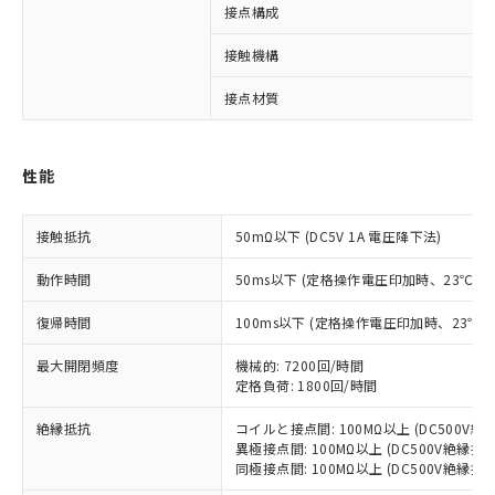
接点構成
※1 対応状況
接触機構
対応済み：EU RoHS指令（10物質）の
接点材質
非含有に対応した製品が提供可能な商品で
す。
対応予定：EU RoHS指令（10物質）の非含
ご利用条件
性能
有に対応した製品に切り替える予定のある
商品です。
対応予定なし：EU RoHS指令（10物質）の
接触抵抗
50mΩ以下 (DC5V 1A 電圧降下法)
以下の条件をお読みいただき、同意のうえ
非含有に非対応の商品で、対応品を出す予
ご利用ください。
定はありません。
動作時間
50ms以下 (定格操作電圧印加時、23℃
調査・確認中：EU RoHS指令（10物質）の
本サービスは、当社制御機器事業取扱
※1 中国RoHS○×表
非含有の対応状況を調査中または確認中の
復帰時間
100ms以下 (定格操作電圧印加時、23℃
商品の当社在庫状況および標準価格
商品です。
(税抜)を提供させていただくもので
「○」：最大均質材料含有率が中国RoHSの
非該当品：ライセンス料など無形物で、有
最大開閉頻度
機械的: 7200回/時間
す。
基準値以下であることを示します。
害物質有無と関係のない商品です。
定格負荷: 1800回/時間
当社制御機器事業取扱商品の中には、
「×」：最大均質材料含有率が中国RoHSの
仕入先様の事情により、非含有部品として
本サービスの対象外となる商品もある
基準値を超えていることを示します。
絶縁抵抗
コイルと接点間: 100MΩ以上 (DC500V
いたものが、含有品と判明した場合などや
当社は、これら貴社製品のうち、外国
ことをご了承ください。
異極接点間: 100MΩ以上 (DC500V絶縁抵
「－」：未確認です。当社販売部門へお問
むを得ず変更することがあります。
為替および外国貿易法に定める商品
在庫状況および標準価格照会結果は、
同極接点間: 100MΩ以上 (DC500V絶縁抵
い合わせください。
（以下｢規制貨物等」という）を輸出
記載している更新日時点での社内デー