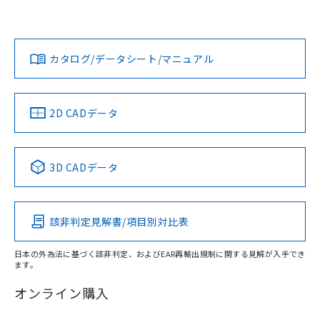
No
No
N/A
対応状況
対応予定月
※1
※2
ダウンロードデータをご利用いただく前に、以下を必ずお読
みください。
カタログ/データシート/マニュアル
対応済み
ソフトウェアの使用条件
LR型式承認
DNV型式承認
BV型式承認
KR型式承
（イギリス
（ノルウェー
（フランス
（韓国
船舶規格）
船舶規格）
船舶規格）
船舶規格
中国 RoHS
注意事項・凡例
2D CADデータ
No
No
No
No
中国 RoHS表
※1 ※2
3D CADデータ
この製品の規格認証/適合状況ページへ
Pb
Hg
Cd
Cr(VI)
その他の認証はこちらのページからご検索ください
該非判定見解書/項目別対比表
X
O
O
O
日本の外為法に基づく該非判定、およびEAR再輸出規制に関する見解が入手でき
ます。
"対応済み"や非含有の記載がされた商品であっても、流通
在庫等で未対応品が混在する可能性があります。
オンライン購入
非含有品が必要な際は、弊社営業部門もしくは販売店へお