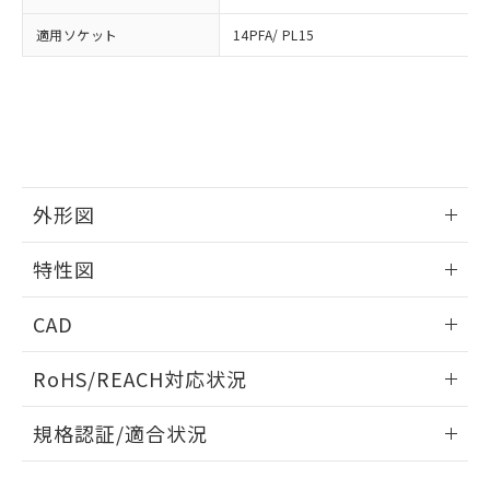
下記の非含有証明書をダウンロードするこ
品・サービスに関するお客様との取
とができます。
合意する
キャンセル
引・商談に必要な範囲で利用すること
適用ソケット
14PFA/ PL15
をご了承ください。
EU RoHS指令（10物質）の非含有証明書
※当社の共同利用者とは、
"個人情報
51物質の非含有証明書（当社基準）
の共同利用に関して"
の「1.共同利
※本証明書は発行日時点で非含有を証明す
用者の範囲」に記載されている法人を
るもので、過去に遡って非含有を証明する
指します。
ものではありません。
また、RoHS指令のフタル酸エステル類４
物質の対応では、対応完了までの期間は出
外形図
荷製品に未対応品が混在することから備考
欄に対応日を記載しておりました。
情報更新：2026/05/21
特性図
既に当社にて対応品への在庫切替を完了
していることから、特段のことがない限
外形図
情報更新：2026/05/21
CAD
り、2022年1月12日より割愛しておりま
す。
電気的寿命曲線
ログイン/会員登録いただくと、CADデータをダウンロー
RoHS/REACH対応状況
ドすることができます。
情報更新：2026/7/29
規格認証/適合状況
ログイン/会員登録
EU RoHS
注意事項・凡例
UL認証
CSA認証
CEマーキング