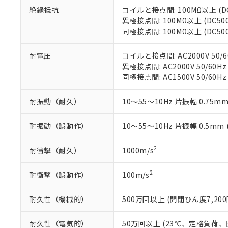
さい。
下記の非含有証明
絶縁抵抗
コイルと接点間: 100MΩ以上 (
※当社の共同
異極接点間: 100MΩ以上 (DC5
いる法人を指
EU RoHS指令（
同極接点間: 100MΩ以上 (DC5
51物質の非含有証
※本証明書は発行
耐電圧
コイルと接点間: AC2000V 50/6
また、RoHS指
異極接点間: AC2000V 50/60Hz
混在することから
同極接点間: AC1500V 50/60Hz
既に当社にて対応
り割愛しておりま
耐振動（耐久）
10～55～10Hz 片振幅 0.75mm
耐振動（誤動作）
10～55～10Hz 片振幅 0.5mm
2
耐衝撃（耐久）
1000m/s
2
耐衝撃（誤動作）
100m/s
耐久性（機械的）
500万回以上 (開閉ひん度7,200
耐久性（電気的）
50万回以上 (23℃、定格負荷、開