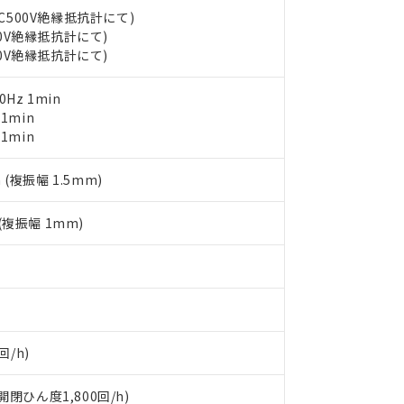
書をダウンロードすることができます。
DC500V絶縁抵抗計にて)
利用者とは、
"個人情報の共同利用に関して"
の「1.共同利用者の
00V絶縁抵抗計にて)
します。
10物質）の非含有証明書
00V絶縁抵抗計にて)
明書（当社基準）
日時点で非含有を証明するもので、過去に遡って非含有を証明するも
0Hz 1min
令のフタル酸エステル類４物質の対応では、対応完了までの期間は出
 1min
備考欄に対応日を記載しておりました。
 1min
品への在庫切替を完了していることから、特段のことがない限り、20
す。
 (複振幅 1.5mm)
 (複振幅 1mm)
回/h)
閉ひん度1,800回/h)