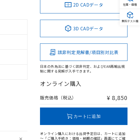
2D CADデータ
在庫・価格
無料テスト機
3D CADデータ
該非判定見解書/項目別対比表
日本の外為法に基づく該非判定、およびEAR再輸出規
制に関する見解が入手できます。
オンライン購入
¥ 8,850
販売価格（税込）
カートに追加
オンライン購入における出荷予定日は、カートに追加
～「ご購入手続き：価格・納期の確認」画面にてご確