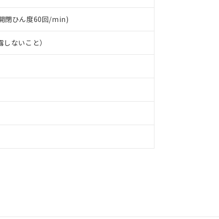
(開閉ひん度60回/min)
結露しないこと）