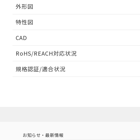
外形図
特性図
外形図
CAD
電気的寿命曲線
ログイン/会員登録いただくと、CADデータをダウンロ
RoHS/REACH対応状況
規格認証/適合状況
EU RoHS
注意事項・凡例
UL認証
CSA認証
CEマーキング
ダウンロードデータをご利用いただく前に、以下を必ずお読
No
No
N/A
対応状況
対応予定月
※1
※2
ソフトウェアの使用条件
対応済み
LR型式承認
DNV型式承認
BV型式承認
KR
（イギリス
（ノルウェー
（フランス
（
お知らせ・最新情報
中国 RoHS
注意事項・凡例