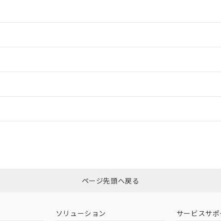
情報更新：2
情報更新：2
ードすることができます。
情報更新：
ログイン/会員登録
CCC認証
電波法
みください。
N/A
N/A
非含有証明書
※3
ページ先頭へ戻る
ダウンロードはこちら
型式承認
NK型式承認
ABS型式承認
韓国
（日本
（アメリカ
ソリューション
サービスサポ