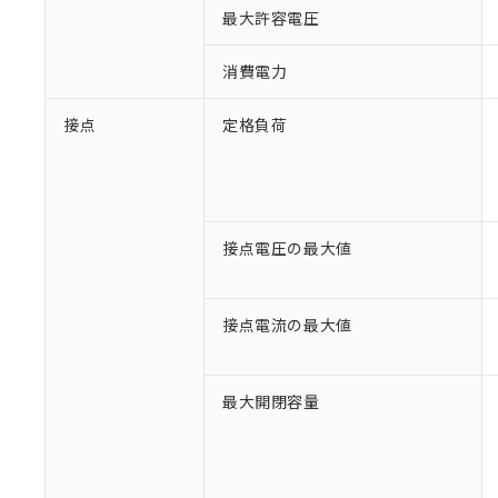
最大許容電圧
消費電力
接点
定格負荷
接点電圧の最大値
接点電流の最大値
最大開閉容量
※1 対応状況
対応済み：EU
対応予定：EU R