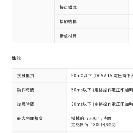
対応予定なし：EU
接点構成
調査・確認中：EU
ご利用条件
非該当品：ライセ
接触機構
※1 中国RoHS
仕入先様の事情に
があります。
以下の条件をお読
「○」：最大均質
接点材質
「×」：最大均質
本サービスは
当社は、これ
*EU RoHS指令（10物
「－」：未確認で
鉛(Pb) 1000ppm以下、
くものです。
う）を輸出ま
記
説明
六価クロム(Cr(Ⅵ)) 1
当社制御機器
などの必要な
フタル酸ビス(2-エチルヘ
性能
号
*中国RoHS10物質の基準値 
ル（DBP） 1000ppm
在庫状況およ
当社は規制貨
Pb(鉛) :1000ppm、 Hg
但し、RoHS指令で産
のであり、閲
ます。
Cr(Ⅵ)(六価クロム) : 
フタル酸エステル類の４
○
一定数以
DBP(フタル酸ジブチル) :
い。
当社は貴社製
接触抵抗
50mΩ以下 (DC5V 1A 電圧降下
DEHP(フタル酸ビス(2-エ
正式な納期状
置等に一切使
当社販売員に
※2 対応予定月
△
一定数に
当社は、貴社
動作時間
50ms以下 (定格操作電圧印加
オムロン制御
また当社は、
※2 環境保護使
在庫状況およ
部品在庫の切り替
たしません。
－
在庫なし
復帰時間
30ms以下 (定格操作電圧印加
す。
「ｅ」：有害物質
機器販売
マイパーツ機
「10」：通常の
ている必要が
最大開閉頻度
機械的: 7200回/時間
味します。
空
受注生産
お客様が当ウ
※3 非含有証明
定格負荷: 1800回/時間
「－」：未確認で
白
が、当社の製