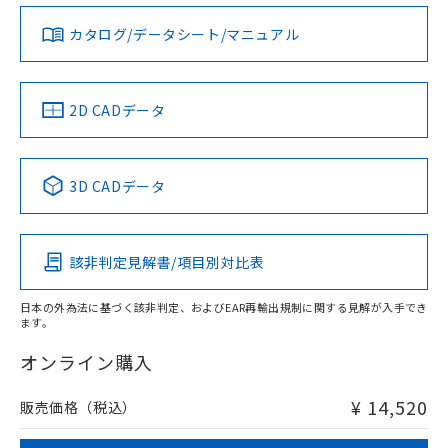
カタログ/データシート/マニュアル
対応済み
LR型式承認
DNV型式承認
BV型式承認
KR型式承
（イギリス
（ノルウェー
（フランス
（韓国
船舶規格）
船舶規格）
船舶規格）
船舶規格
中国 RoHS
注意事項・凡例
2D CADデータ
No
No
No
No
中国 RoHS表
※1 ※2
3D CADデータ
この製品の規格認証/適合状況ページへ
Pb
Hg
Cd
Cr(VI)
その他の認証はこちらのページからご検索ください
該非判定見解書/項目別対比表
O
O
O
O
日本の外為法に基づく該非判定、およびEAR再輸出規制に関する見解が入手でき
ます。
"対応済み"や非含有の記載がされた商品であっても、流通
在庫等で未対応品が混在する可能性があります。
オンライン購入
非含有品が必要な際は、弊社営業部門もしくは販売店へお
問い合わせください。
¥ 14,520
販売価格（税込）