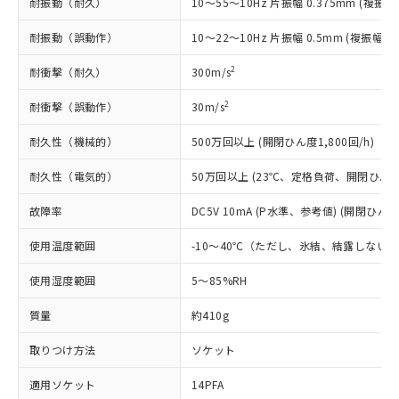
耐振動（耐久）
10～55～10Hz 片振幅 0.375mm (複振幅 
国政府の輸出許可(または役務取引許
号
覧された時点での実際の在庫および標
ミウム(Cd) 100ppm以下、
Pb(鉛) :1000ppm、 Hg(水銀) : 1000ppm、 Cd(カドミウ
可)を取得するなどの必要な手続きを
六価クロム(Cr(Ⅵ)) 1000ppm以下、ポリ臭化ビフェニル
ム) : 100ppm、
準価格とは異なる場合があることをご
耐振動（誤動作）
10～22～10Hz 片振幅 0.5mm (複振幅 1
類(PBB) 1000ppm以下、ポリ臭化ジフェニルエーテル類
Cr(Ⅵ)(六価クロム) : 1000ppm、 PBBs(ポリ臭化ビフェ
とります。
了承ください。
(PBDE) 1000ppm以下、フタル酸ビス(2-エチルヘキシ
○
一定数以上の在庫あり
ニル類) : 1000ppm、 PBDEs(ポリ臭化ジフェニルエーテ
当社は規制貨物を破棄する場合は、完
ル) (DEHP)(別名：DOP) 1000ppm以下、フタル酸ブチ
正式な納期状況および標準価格はお客
ル類) : 1000ppm、
2
耐衝撃（耐久）
300m/s
ルベンジル（BBP） 1000ppm以下、フタル酸ジブチル
全に破砕するなど、違法に輸出されな
DBP(フタル酸ジブチル) : 1000ppm、 DIBP(フタル酸ジ
様のお取引先、またはお客様担当のオ
（DBP） 1000ppm以下、フタル酸ジイソブチル
イソブチル) : 1000ppm、 BBP(フタル酸ブチルベンジ
△
一定数には満たないが在庫あり
いよう必要な手段を講じます。
ムロン制御機器販売店・当社販売員に
(DIBP) 1000ppm以下
2
耐衝撃（誤動作）
30m/s
ル) : 1000ppm、
当社は貴社製品を、核兵器、ミサイ
但し、RoHS指令で産業用監視および制御機器に対する
DEHP(フタル酸ビス(2-エチルヘキシル)) : 1000ppm
ご相談ください。
適用除外項目は除く。
ル、化学兵器、生物兵器またはその他
－
在庫なし(最新の在庫状況につ
オムロン制御機器販売店や当社販売拠
耐久性（機械的）
500万回以上 (開閉ひん度1,800回/h)
フタル酸エステル類の４物質については閾値を超える意
武器並びにこれらの製造装置等に一切
いては、お客様のお取引先、ま
図的な使用がないことを確認しています。
点は「
販売ネットワーク
」をご確認
※2 環境保護使用期限
使用いたしません。
たはお客様担当のオムロン制御
耐久性（電気的）
50万回以上 (23℃、定格負荷、開閉ひん度1,
ください。
当社は、貴社製品を第三者に販売する
機器販売店・当社販売員にご確
在庫状況および標準価格結果を当社の
※2 対応予定月
「ｅ」：有害物質（10物質）のすべてが基
場合は、上記1、2および3の内容を当
故障率
DC5V 10mA (P水準、参考値) (開閉ひん度6
認ください)
事前の承諾なく第三者に漏洩または開
準値以下であることを示します。
該第三者に通知します。また当社は、
示しないようお願いします。
部品在庫の切り替え状況などにより、予定
「10」：通常の使用状況下において有害物
使用温度範囲
-10～40℃（ただし、氷結、結露しない
販売先および販売に係わる関係者が違
マイパーツ機能（部品リスト作成サー
空
受注生産機種、また在庫状況の
月が前後することがあります。
質が外部に漏えいし、環境に深刻な影響を
法に輸出するおそれがある場合は、取
ビス）をご利用いただくには、I-Web
白
情報を公開していない機種
使用湿度範囲
5～85%RH
及ぼさない年数を意味します。
り引きをいたしません。
メンバーズにご登録されている必要が
「－」：未確認です。当社販売部門へお問
あります。
質量
約410g
い合わせください。
お客様が当ウェブサイト上で当社にご
※3 非含有証明書ダウンロード
登録された部品リストについて、当社
取りつけ方法
ソケット
および当社の共同利用者が、当社の製
下記の非含有証明書をダウンロードするこ
品・サービスに関するお客様との取
適用ソケット
14PFA
とができます。