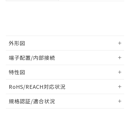
合意する
キャンセル
引・商談に必要な範囲で利用すること
をご了承ください。
EU RoHS指令（10物質）の非含有証明書
※当社の共同利用者とは、
"個人情報
51物質の非含有証明書（当社基準）
の共同利用に関して"
の「1.共同利
※本証明書は発行日時点で非含有を証明す
用者の範囲」に記載されている法人を
るもので、過去に遡って非含有を証明する
指します。
ものではありません。
また、RoHS指令のフタル酸エステル類４
外形図
物質の対応では、対応完了までの期間は出
情報更新：2026/05/21
荷製品に未対応品が混在することから備考
端子配置/内部接続
欄に対応日を記載しておりました。
既に当社にて対応品への在庫切替を完了
外形図
情報更新：2026/05/21
特性図
していることから、特段のことがない限
り、2022年1月12日より割愛しておりま
端子配置/内部接続
情報更新：2026/05/21
す。
RoHS/REACH対応状況
電気的寿命曲線
情報更新：2026/7/29
規格認証/適合状況
EU RoHS
注意事項・凡例
UL認証
CSA認証
CEマーキング
No
No
N/A
対応状況
対応予定月
※1
※2