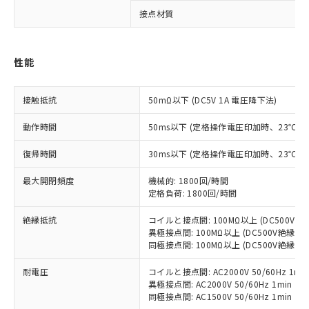
※1 対応状況
接点材質
対応済み：EU RoHS指令（10物質）の
非含有に対応した製品が提供可能な商品で
性能
す。
対応予定：EU RoHS指令（10物質）の非含
ご利用条件
有に対応した製品に切り替える予定のある
接触抵抗
50mΩ以下 (DC5V 1A 電圧降下法)
商品です。
動作時間
50ms以下 (定格操作電圧印加時、23℃
対応予定なし：EU RoHS指令（10物質）の
以下の条件をお読みいただき、同意のうえ
非含有に非対応の商品で、対応品を出す予
ご利用ください。
復帰時間
30ms以下 (定格操作電圧印加時、23℃
定はありません。
調査・確認中：EU RoHS指令（10物質）の
本サービスは、当社制御機器事業取扱
最大開閉頻度
機械的: 1800回/時間
※1 中国RoHS○×表
非含有の対応状況を調査中または確認中の
商品の当社在庫状況および標準価格
定格負荷: 1800回/時間
商品です。
(税抜)を提供させていただくもので
「○」：最大均質材料含有率が中国RoHSの
非該当品：ライセンス料など無形物で、有
絶縁抵抗
コイルと接点間: 100MΩ以上 (DC500V
す。
基準値以下であることを示します。
害物質有無と関係のない商品です。
異極接点間: 100MΩ以上 (DC500V絶縁抵
当社制御機器事業取扱商品の中には、
「×」：最大均質材料含有率が中国RoHSの
仕入先様の事情により、非含有部品として
同極接点間: 100MΩ以上 (DC500V絶縁抵
本サービスの対象外となる商品もある
基準値を超えていることを示します。
いたものが、含有品と判明した場合などや
当社は、これら貴社製品のうち、外国
ことをご了承ください。
「－」：未確認です。当社販売部門へお問
耐電圧
コイルと接点間: AC2000V 50/60Hz 1mi
むを得ず変更することがあります。
為替および外国貿易法に定める商品
在庫状況および標準価格照会結果は、
異極接点間: AC2000V 50/60Hz 1min
い合わせください。
（以下｢規制貨物等」という）を輸出
記載している更新日時点での社内デー
同極接点間: AC1500V 50/60Hz 1min
*EU RoHS指令（10物質）：
または国外への提供する場合は、日本