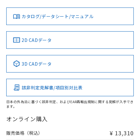
No
No
N/A
対応状況
対応予定月
※1
※2
カタログ/データシート/マニュアル
対応済み
LR型式承認
DNV型式承認
BV型式承認
KR型式承
（イギリス
（ノルウェー
（フランス
（韓国
船舶規格）
船舶規格）
船舶規格）
船舶規格
中国 RoHS
注意事項・凡例
2D CADデータ
No
No
No
No
中国 RoHS表
※1 ※2
3D CADデータ
この製品の規格認証/適合状況ページへ
Pb
Hg
Cd
Cr(VI)
その他の認証はこちらのページからご検索ください
該非判定見解書/項目別対比表
O
O
O
O
日本の外為法に基づく該非判定、およびEAR再輸出規制に関する見解が入手でき
ます。
"対応済み"や非含有の記載がされた商品であっても、流通
在庫等で未対応品が混在する可能性があります。
オンライン購入
非含有品が必要な際は、弊社営業部門もしくは販売店へお
問い合わせください。
¥ 13,310
販売価格（税込）