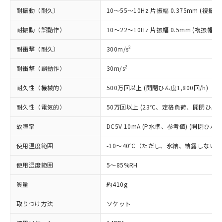
記
タに基づき作成されるものであり、閲
説明
鉛(Pb) 1000ppm以下、 水銀(Hg) 1000ppm以下、 カド
*中国RoHS10物質の基準値 (GB/T26572)：
国政府の輸出許可(または役務取引許
号
覧された時点での実際の在庫および標
耐振動（耐久）
10～55～10Hz 片振幅 0.375mm (複振幅 
ミウム(Cd) 100ppm以下、
Pb(鉛) :1000ppm、 Hg(水銀) : 1000ppm、 Cd(カドミウ
可)を取得するなどの必要な手続きを
六価クロム(Cr(Ⅵ)) 1000ppm以下、ポリ臭化ビフェニル
ム) : 100ppm、
準価格とは異なる場合があることをご
類(PBB) 1000ppm以下、ポリ臭化ジフェニルエーテル類
Cr(Ⅵ)(六価クロム) : 1000ppm、 PBBs(ポリ臭化ビフェ
とります。
耐振動（誤動作）
10～22～10Hz 片振幅 0.5mm (複振幅 1
了承ください。
(PBDE) 1000ppm以下、フタル酸ビス(2-エチルヘキシ
○
一定数以上の在庫あり
ニル類) : 1000ppm、 PBDEs(ポリ臭化ジフェニルエーテ
当社は規制貨物を破棄する場合は、完
ル) (DEHP)(別名：DOP) 1000ppm以下、フタル酸ブチ
正式な納期状況および標準価格はお客
ル類) : 1000ppm、
ルベンジル（BBP） 1000ppm以下、フタル酸ジブチル
2
全に破砕するなど、違法に輸出されな
耐衝撃（耐久）
300m/s
DBP(フタル酸ジブチル) : 1000ppm、 DIBP(フタル酸ジ
様のお取引先、またはお客様担当のオ
（DBP） 1000ppm以下、フタル酸ジイソブチル
イソブチル) : 1000ppm、 BBP(フタル酸ブチルベンジ
△
一定数には満たないが在庫あり
いよう必要な手段を講じます。
ムロン制御機器販売店・当社販売員に
(DIBP) 1000ppm以下
ル) : 1000ppm、
2
耐衝撃（誤動作）
30m/s
当社は貴社製品を、核兵器、ミサイ
但し、RoHS指令で産業用監視および制御機器に対する
DEHP(フタル酸ビス(2-エチルヘキシル)) : 1000ppm
ご相談ください。
適用除外項目は除く。
ル、化学兵器、生物兵器またはその他
－
在庫なし(最新の在庫状況につ
オムロン制御機器販売店や当社販売拠
フタル酸エステル類の４物質については閾値を超える意
耐久性（機械的）
500万回以上 (開閉ひん度1,800回/h)
武器並びにこれらの製造装置等に一切
いては、お客様のお取引先、ま
図的な使用がないことを確認しています。
点は「
販売ネットワーク
」をご確認
※2 環境保護使用期限
使用いたしません。
たはお客様担当のオムロン制御
ください。
耐久性（電気的）
50万回以上 (23℃、定格負荷、開閉ひん度1,
当社は、貴社製品を第三者に販売する
機器販売店・当社販売員にご確
在庫状況および標準価格結果を当社の
※2 対応予定月
「ｅ」：有害物質（10物質）のすべてが基
場合は、上記1、2および3の内容を当
認ください)
事前の承諾なく第三者に漏洩または開
故障率
DC5V 10mA (P水準、参考値) (開閉ひん度6
準値以下であることを示します。
該第三者に通知します。また当社は、
示しないようお願いします。
部品在庫の切り替え状況などにより、予定
「10」：通常の使用状況下において有害物
販売先および販売に係わる関係者が違
マイパーツ機能（部品リスト作成サー
使用温度範囲
-10～40℃（ただし、氷結、結露しない
空
受注生産機種、また在庫状況の
月が前後することがあります。
質が外部に漏えいし、環境に深刻な影響を
法に輸出するおそれがある場合は、取
ビス）をご利用いただくには、I-Web
白
情報を公開していない機種
及ぼさない年数を意味します。
り引きをいたしません。
使用湿度範囲
5～85%RH
メンバーズにご登録されている必要が
「－」：未確認です。当社販売部門へお問
あります。
い合わせください。
質量
約410g
お客様が当ウェブサイト上で当社にご
※3 非含有証明書ダウンロード
登録された部品リストについて、当社
取りつけ方法
ソケット
および当社の共同利用者が、当社の製
下記の非含有証明書をダウンロードするこ
品・サービスに関するお客様との取