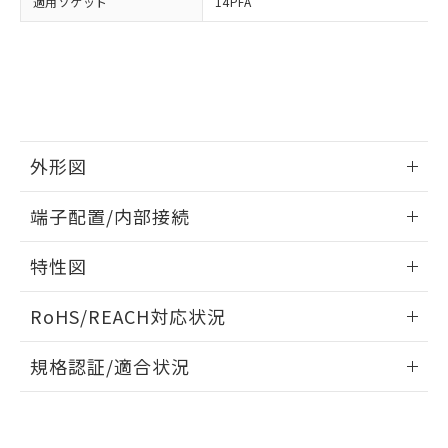
適用ソケット
14PFA
とができます。
合意する
キャンセル
引・商談に必要な範囲で利用すること
をご了承ください。
EU RoHS指令（10物質）の非含有証明書
※当社の共同利用者とは、
"個人情報
51物質の非含有証明書（当社基準）
の共同利用に関して"
の「1.共同利
※本証明書は発行日時点で非含有を証明す
用者の範囲」に記載されている法人を
るもので、過去に遡って非含有を証明する
指します。
ものではありません。
また、RoHS指令のフタル酸エステル類４
外形図
物質の対応では、対応完了までの期間は出
荷製品に未対応品が混在することから備考
情報更新：2026/05/21
端子配置/内部接続
欄に対応日を記載しておりました。
既に当社にて対応品への在庫切替を完了
外形図
情報更新：2026/05/21
していることから、特段のことがない限
特性図
り、2022年1月12日より割愛しておりま
端子配置/内部接続
す。
情報更新：2026/05/21
RoHS/REACH対応状況
電気的寿命曲線
情報更新：2026/7/29
規格認証/適合状況
EU RoHS
注意事項・凡例
UL認証
CSA認証
CEマーキング