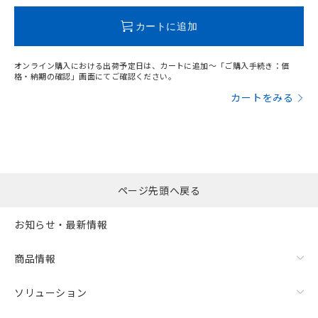
この製品のRoHS/REACH対応状況ページへ
カートに追加
オンライン購入における出荷予定日は、カートに追加～「ご購入手続き：価
格・納期の確認」画面にてご確認ください。
カートをみる
ページ先頭へ戻る
お知らせ・最新情報
商品情報
ソリューション