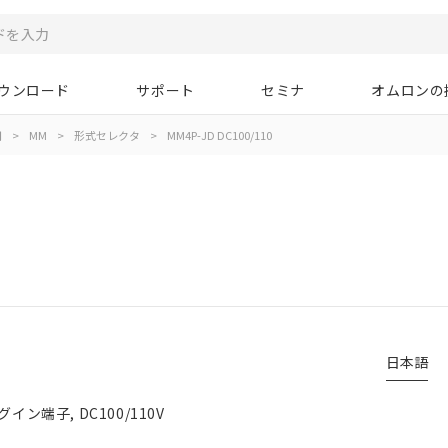
ウンロード
サポート
セミナ
オムロンの
用
>
MM
>
形式セレクタ
>
MM4P-JD DC100/110
日本語
ン端子, DC100/110V