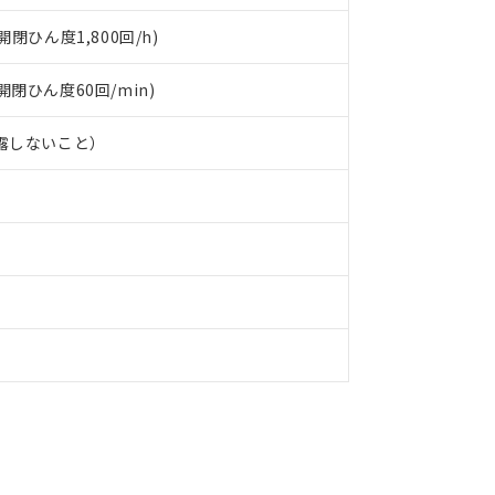
閉ひん度1,800回/h)
(開閉ひん度60回/min)
結露しないこと）