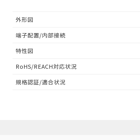
外形図
端子配置/内部接続
外形図
特性図
端子配置/内部接続
RoHS/REACH対応状況
電気的寿命曲線
規格認証/適合状況
EU RoHS
注意事項・凡例
UL認証
CSA認証
CEマーキング
No
No
N/A
対応状況
対応予定月
※1
※2
対応済み