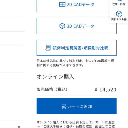
2D CADデータ
在庫・価格
無料テスト機
3D CADデータ
該非判定見解書/項目別対比表
日本の外為法に基づく該非判定、およびEAR再輸出規
制に関する見解が入手できます。
オンライン購入
¥ 14,520
販売価格（税込）
カートに追加
オンライン購入における出荷予定日は、カートに追加
～「ご購入手続き：価格・納期の確認」画面にてご確