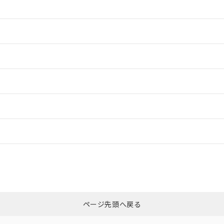
情報更新：2
情報更新：2
情報更新：2
情報更新：
CCC認証
電波法
N/A
N/A
非含有証明書
※3
ページ先頭へ戻る
ダウンロードはこちら