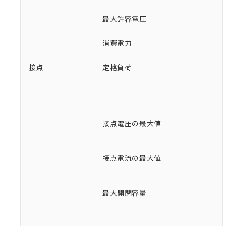
最大許容電圧
消費電力
接点
定格負荷
接点電圧の最大値
接点電流の最大値
最大開閉容量
※1 対応状況
対応済み：EU