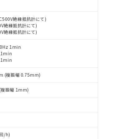
品・サービスに関するお客様との取引・商談に必要な範囲で利用す
合意する
キャンセル
書をダウンロードすることができます。
利用者とは、
"個人情報の共同利用に関して"
の「1.共同利用者の
DC500V絶縁抵抗計にて)
します。
10物質）の非含有証明書
00V絶縁抵抗計にて)
明書（当社基準）
00V絶縁抵抗計にて)
日時点で非含有を証明するもので、過去に遡って非含有を証明するも
令のフタル酸エステル類４物質の対応では、対応完了までの期間は出
0Hz 1min
備考欄に対応日を記載しておりました。
 1min
品への在庫切替を完了していることから、特段のことがない限り、20
 1min
す。
m (複振幅 0.75mm)
 (複振幅 1mm)
回/h)