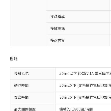
対応予定：EU R
対応予定なし：EU
調査・確認中：EU
ご利用条件
接点構成
非該当品：ライセ
※1 中国RoHS
仕入先様の事情に
接触機構
があります。
以下の条件をお読
「○」：最大均質
「×」：最大均質
接点材質
本サービスは
当社は、これ
*EU RoHS指令（10物
「－」：未確認で
鉛(Pb) 1000ppm以下、
くものです。
う）を輸出ま
記
説明
六価クロム(Cr(Ⅵ)) 1
当社制御機器
などの必要な
フタル酸ビス(2-エチルヘ
号
*中国RoHS10物質の基準値 
ル（DBP） 1000ppm
在庫状況およ
当社は規制貨
性能
Pb(鉛) :1000ppm、 Hg
但し、RoHS指令で産
のであり、閲
ます。
Cr(Ⅵ)(六価クロム) : 
フタル酸エステル類の４
○
一定数以
DBP(フタル酸ジブチル) :
い。
当社は貴社製
DEHP(フタル酸ビス(2-エ
正式な納期状
置等に一切使
接触抵抗
50mΩ以下 (DC5V 1A 電圧降下
当社販売員に
※2 対応予定月
△
一定数に
当社は、貴社
オムロン制御
また当社は、
※2 環境保護使
動作時間
50ms以下 (定格操作電圧印加
在庫状況およ
部品在庫の切り替
たしません。
－
在庫なし
す。
「ｅ」：有害物質
機器販売
復帰時間
30ms以下 (定格操作電圧印加
マイパーツ機
「10」：通常の
ている必要が
味します。
空
受注生産
お客様が当ウ
※3 非含有証明
最大開閉頻度
機械的: 1800回/時間
「－」：未確認で