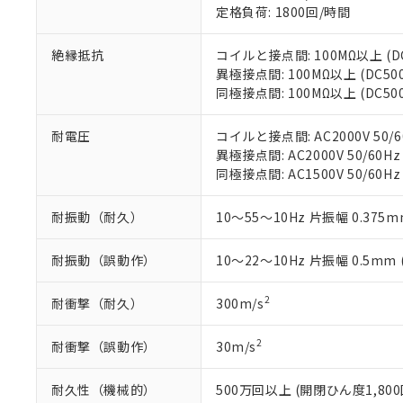
白
が、当社の製
定格負荷: 1800回/時間
さい。
下記の非含有証明
※当社の共同
絶縁抵抗
コイルと接点間: 100MΩ以上 (
いる法人を指
EU RoHS指令（
異極接点間: 100MΩ以上 (DC5
51物質の非含有証
同極接点間: 100MΩ以上 (DC5
※本証明書は発行
また、RoHS指
耐電圧
コイルと接点間: AC2000V 50/6
混在することから
異極接点間: AC2000V 50/60Hz
既に当社にて対応
同極接点間: AC1500V 50/60Hz
り割愛しておりま
耐振動（耐久）
10～55～10Hz 片振幅 0.375m
耐振動（誤動作）
10～22～10Hz 片振幅 0.5mm
2
耐衝撃（耐久）
300m/s
2
耐衝撃（誤動作）
30m/s
耐久性（機械的）
500万回以上 (開閉ひん度1,800