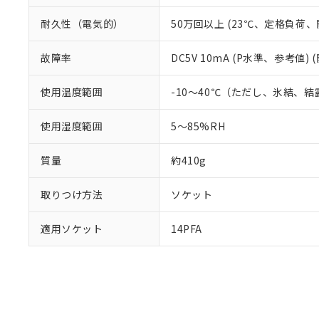
耐久性（電気的）
50万回以上 (23℃、定格負荷、開
故障率
DC5V 10mA (P水準、参考値) 
使用温度範囲
-10～40℃（ただし、氷結、
使用湿度範囲
5～85%RH
質量
約410g
取りつけ方法
ソケット
適用ソケット
14PFA