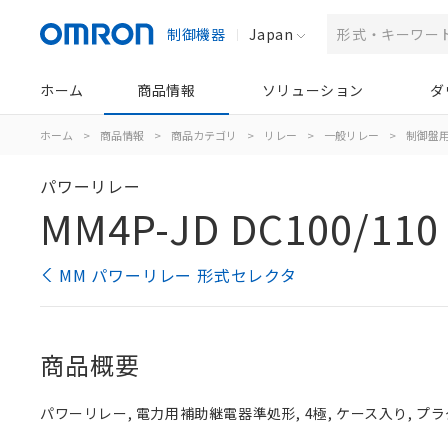
制御機器
Japan
ホーム
商品情報
ソリューション
ダ
ホーム
>
商品情報
>
商品カテゴリ
>
リレー
>
一般リレー
>
制御盤
パワーリレー
MM4P-JD DC100/110
MM パワーリレー 形式セレクタ
商品概要
パワーリレー, 電力用補助継電器準処形, 4極, ケース入り, プラグイ