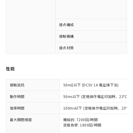
1
1
※1 対応状況
接点構成
4
対応済み：EU RoHS指令（10物質）の
接触機構
非含有に対応した製品が提供可能な商品で
す。
接点材質
A
対応予定：EU RoHS指令（10物質）の非含
ご利用条件
有に対応した製品に切り替える予定のある
商品です。
性能
対応予定なし：EU RoHS指令（10物質）の
以下の条件をお読みいただき、同意のうえ
非含有に非対応の商品で、対応品を出す予
ご利用ください。
定はありません。
接触抵抗
50mΩ以下 (DC5V 1A 電圧降下法)
調査・確認中：EU RoHS指令（10物質）の
本サービスは、当社制御機器事業取扱
※1 中国RoHS○×表
非含有の対応状況を調査中または確認中の
動作時間
50ms以下 (定格操作電圧印加時、23℃
商品の当社在庫状況および標準価格
商品です。
(税抜)を提供させていただくもので
「○」：最大均質材料含有率が中国RoHSの
非該当品：ライセンス料など無形物で、有
復帰時間
100ms以下 (定格操作電圧印加時、23℃
す。
基準値以下であることを示します。
害物質有無と関係のない商品です。
当社制御機器事業取扱商品の中には、
「×」：最大均質材料含有率が中国RoHSの
最大開閉頻度
機械的: 7200回/時間
仕入先様の事情により、非含有部品として
本サービスの対象外となる商品もある
定格負荷: 1800回/時間
基準値を超えていることを示します。
いたものが、含有品と判明した場合などや
当社は、これら貴社製品のうち、外国
ことをご了承ください。
「－」：未確認です。当社販売部門へお問
むを得ず変更することがあります。