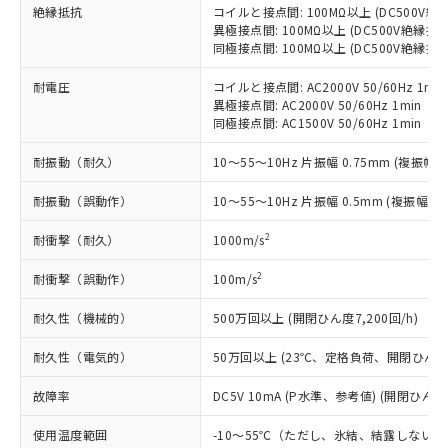
為替および外国貿易法に定める商品
在庫状況および標準価格照会結果は、
絶縁抵抗
コイルと接点間: 100MΩ以上 (DC500V
い合わせください。
（以下｢規制貨物等」という）を輸出
記載している更新日時点での社内デー
異極接点間: 100MΩ以上 (DC500V絶縁抵
*EU RoHS指令（10物質）：
または国外への提供する場合は、日本
同極接点間: 100MΩ以上 (DC500V絶縁抵
記
タに基づき作成されるものであり、閲
説明
鉛(Pb) 1000ppm以下、 水銀(Hg) 1000ppm以下、 カド
*中国RoHS10物質の基準値 (GB/T26572)：
国政府の輸出許可(または役務取引許
号
覧された時点での実際の在庫および標
ミウム(Cd) 100ppm以下、
Pb(鉛) :1000ppm、 Hg(水銀) : 1000ppm、 Cd(カドミウ
可)を取得するなどの必要な手続きを
耐電圧
コイルと接点間: AC2000V 50/60Hz 1min
六価クロム(Cr(Ⅵ)) 1000ppm以下、ポリ臭化ビフェニル
ム) : 100ppm、
準価格とは異なる場合があることをご
類(PBB) 1000ppm以下、ポリ臭化ジフェニルエーテル類
異極接点間: AC2000V 50/60Hz 1min
Cr(Ⅵ)(六価クロム) : 1000ppm、 PBBs(ポリ臭化ビフェ
とります。
了承ください。
(PBDE) 1000ppm以下、フタル酸ビス(2-エチルヘキシ
○
一定数以上の在庫あり
ニル類) : 1000ppm、 PBDEs(ポリ臭化ジフェニルエーテ
同極接点間: AC1500V 50/60Hz 1min
当社は規制貨物を破棄する場合は、完
ル) (DEHP)(別名：DOP) 1000ppm以下、フタル酸ブチ
正式な納期状況および標準価格はお客
ル類) : 1000ppm、
ルベンジル（BBP） 1000ppm以下、フタル酸ジブチル
全に破砕するなど、違法に輸出されな
DBP(フタル酸ジブチル) : 1000ppm、 DIBP(フタル酸ジ
様のお取引先、またはお客様担当のオ
耐振動（耐久）
10～55～10Hz 片振幅 0.75mm (複振幅 1
（DBP） 1000ppm以下、フタル酸ジイソブチル
イソブチル) : 1000ppm、 BBP(フタル酸ブチルベンジ
△
一定数には満たないが在庫あり
いよう必要な手段を講じます。
ムロン制御機器販売店・当社販売員に
(DIBP) 1000ppm以下
ル) : 1000ppm、
当社は貴社製品を、核兵器、ミサイ
但し、RoHS指令で産業用監視および制御機器に対する
DEHP(フタル酸ビス(2-エチルヘキシル)) : 1000ppm
ご相談ください。
耐振動（誤動作）
10～55～10Hz 片振幅 0.5mm (複振幅 1
適用除外項目は除く。
ル、化学兵器、生物兵器またはその他
－
在庫なし(最新の在庫状況につ
オムロン制御機器販売店や当社販売拠
フタル酸エステル類の４物質については閾値を超える意
武器並びにこれらの製造装置等に一切
いては、お客様のお取引先、ま
図的な使用がないことを確認しています。
2
点は「
販売ネットワーク
」をご確認
耐衝撃（耐久）
1000m/s
※2 環境保護使用期限
使用いたしません。
たはお客様担当のオムロン制御
ください。
当社は、貴社製品を第三者に販売する
2
機器販売店・当社販売員にご確
耐衝撃（誤動作）
100m/s
在庫状況および標準価格結果を当社の
※2 対応予定月
「ｅ」：有害物質（10物質）のすべてが基
場合は、上記1、2および3の内容を当
認ください)
事前の承諾なく第三者に漏洩または開
準値以下であることを示します。
該第三者に通知します。また当社は、
耐久性（機械的）
500万回以上 (開閉ひん度7,200回/h)
示しないようお願いします。
部品在庫の切り替え状況などにより、予定
「10」：通常の使用状況下において有害物
販売先および販売に係わる関係者が違
マイパーツ機能（部品リスト作成サー
空
受注生産機種、また在庫状況の
月が前後することがあります。
質が外部に漏えいし、環境に深刻な影響を
耐久性（電気的）
50万回以上 (23℃、定格負荷、開閉ひん度1,
法に輸出するおそれがある場合は、取
ビス）をご利用いただくには、I-Web
白
情報を公開していない機種
及ぼさない年数を意味します。
り引きをいたしません。
メンバーズにご登録されている必要が
故障率
DC5V 10mA (P水準、参考値) (開閉ひん度6
「－」：未確認です。当社販売部門へお問
あります。
い合わせください。
お客様が当ウェブサイト上で当社にご
使用温度範囲
-10～55℃（ただし、氷結、結露しないこ
※3 非含有証明書ダウンロード