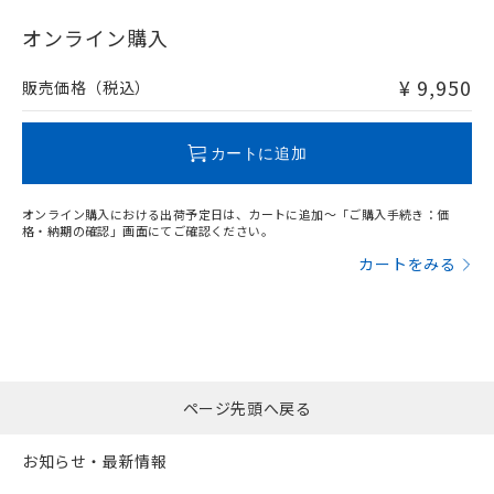
"対応済み"や非含有の記載がされた商品であっても、流通
在庫等で未対応品が混在する可能性があります。
オンライン購入
非含有品が必要な際は、弊社営業部門もしくは販売店へお
問い合わせください。
¥ 9,950
販売価格（税込）
この製品のRoHS/REACH対応状況ページへ
カートに追加
オンライン購入における出荷予定日は、カートに追加～「ご購入手続き：価
格・納期の確認」画面にてご確認ください。
カートをみる
ページ先頭へ戻る
お知らせ・最新情報