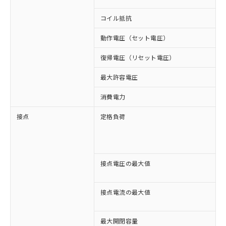
コイル抵抗
1
動作電圧（セット電圧）
復帰電圧（リセット電圧）
最大許容電圧
消費電力
接点
定格負荷
A
A
D
D
接点電圧の最大値
A
D
接点電流の最大値
A
D
最大開閉容量
1