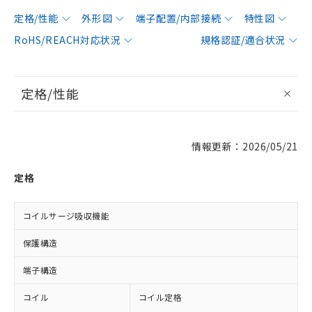
定格/性能
外形図
端子配置/内部接続
特性図
RoHS/REACH対応状況
規格認証/適合状況
定格/性能
情報更新：2026/05/21
定格
コイルサージ吸収機能
保護構造
端子構造
コイル
コイル定格
D
D