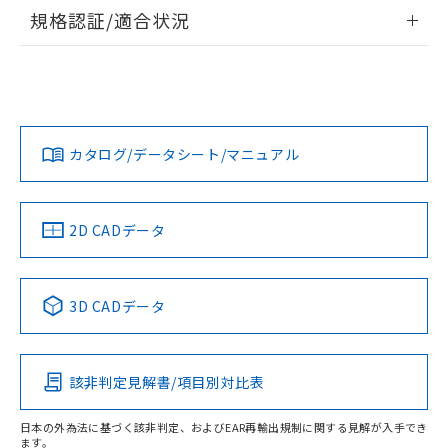
電気的寿命曲線
情報更新：2026/7/29
規格認証/適合状況
EU RoHS
注意事項・凡例
UL認証
CSA認証
CEマーキング
No
No
N/A
対応状況
対応予定月
※1
※2
カタログ/データシート/マニュアル
対応済み
LR型式承認
DNV型式承認
BV型式承認
KR型式承
（イギリス
（ノルウェー
（フランス
（韓国
船舶規格）
船舶規格）
船舶規格）
船舶規格
中国 RoHS
注意事項・凡例
2D CADデータ
No
No
No
No
中国 RoHS表
※1 ※2
3D CADデータ
この製品の規格認証/適合状況ページへ
Pb
Hg
Cd
Cr(VI)
その他の認証はこちらのページからご検索ください
該非判定見解書/項目別対比表
X
O
O
O
日本の外為法に基づく該非判定、およびEAR再輸出規制に関する見解が入手でき
ます。