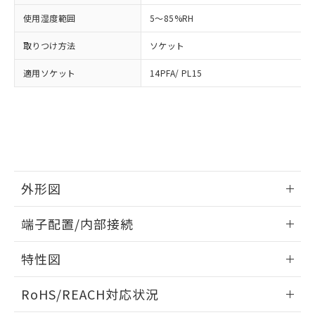
登録された部品リストについて、当社
および当社の共同利用者が、当社の製
使用湿度範囲
5～85%RH
下記の非含有証明書をダウンロードするこ
品・サービスに関するお客様との取
とができます。
合意する
キャンセル
引・商談に必要な範囲で利用すること
取りつけ方法
ソケット
をご了承ください。
EU RoHS指令（10物質）の非含有証明書
適用ソケット
14PFA/ PL15
※当社の共同利用者とは、
"個人情報
51物質の非含有証明書（当社基準）
の共同利用に関して"
の「1.共同利
※本証明書は発行日時点で非含有を証明す
用者の範囲」に記載されている法人を
るもので、過去に遡って非含有を証明する
指します。
ものではありません。
また、RoHS指令のフタル酸エステル類４
物質の対応では、対応完了までの期間は出
荷製品に未対応品が混在することから備考
外形図
欄に対応日を記載しておりました。
既に当社にて対応品への在庫切替を完了
情報更新：2026/05/21
していることから、特段のことがない限
端子配置/内部接続
り、2022年1月12日より割愛しておりま
外形図
す。
情報更新：2026/05/21
特性図
端子配置/内部接続
情報更新：2026/05/21
RoHS/REACH対応状況