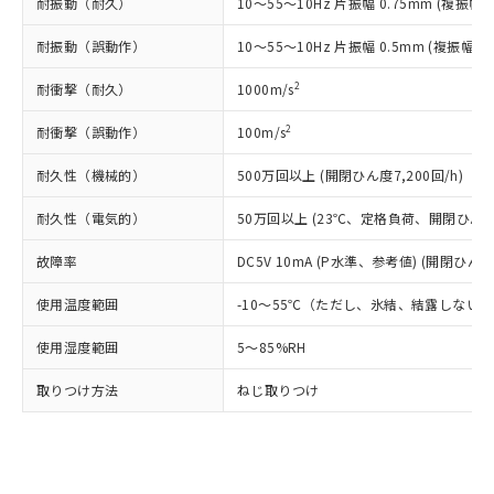
耐振動（耐久）
10～55～10Hz 片振幅 0.75mm (複振幅 1
類(PBB) 1000ppm以下、ポリ臭化ジフェニルエーテル類
Cr(Ⅵ)(六価クロム) : 1000ppm、 PBBs(ポリ臭化ビフェ
とります。
了承ください。
(PBDE) 1000ppm以下、フタル酸ビス(2-エチルヘキシ
○
一定数以上の在庫あり
ニル類) : 1000ppm、 PBDEs(ポリ臭化ジフェニルエーテ
当社は規制貨物を破棄する場合は、完
ル) (DEHP)(別名：DOP) 1000ppm以下、フタル酸ブチ
正式な納期状況および標準価格はお客
ル類) : 1000ppm、
耐振動（誤動作）
10～55～10Hz 片振幅 0.5mm (複振幅 1
ルベンジル（BBP） 1000ppm以下、フタル酸ジブチル
全に破砕するなど、違法に輸出されな
DBP(フタル酸ジブチル) : 1000ppm、 DIBP(フタル酸ジ
様のお取引先、またはお客様担当のオ
（DBP） 1000ppm以下、フタル酸ジイソブチル
イソブチル) : 1000ppm、 BBP(フタル酸ブチルベンジ
△
一定数には満たないが在庫あり
いよう必要な手段を講じます。
ムロン制御機器販売店・当社販売員に
(DIBP) 1000ppm以下
2
耐衝撃（耐久）
1000m/s
ル) : 1000ppm、
当社は貴社製品を、核兵器、ミサイ
但し、RoHS指令で産業用監視および制御機器に対する
DEHP(フタル酸ビス(2-エチルヘキシル)) : 1000ppm
ご相談ください。
適用除外項目は除く。
ル、化学兵器、生物兵器またはその他
－
在庫なし(最新の在庫状況につ
2
オムロン制御機器販売店や当社販売拠
耐衝撃（誤動作）
100m/s
フタル酸エステル類の４物質については閾値を超える意
武器並びにこれらの製造装置等に一切
いては、お客様のお取引先、ま
図的な使用がないことを確認しています。
点は「
販売ネットワーク
」をご確認
※2 環境保護使用期限
使用いたしません。
たはお客様担当のオムロン制御
耐久性（機械的）
500万回以上 (開閉ひん度7,200回/h)
ください。
当社は、貴社製品を第三者に販売する
機器販売店・当社販売員にご確
在庫状況および標準価格結果を当社の
※2 対応予定月
「ｅ」：有害物質（10物質）のすべてが基
場合は、上記1、2および3の内容を当
耐久性（電気的）
50万回以上 (23℃、定格負荷、開閉ひん度1,
認ください)
事前の承諾なく第三者に漏洩または開
準値以下であることを示します。
該第三者に通知します。また当社は、
示しないようお願いします。
部品在庫の切り替え状況などにより、予定
「10」：通常の使用状況下において有害物
故障率
DC5V 10mA (P水準、参考値) (開閉ひん度6
販売先および販売に係わる関係者が違
マイパーツ機能（部品リスト作成サー
空
受注生産機種、また在庫状況の
月が前後することがあります。
質が外部に漏えいし、環境に深刻な影響を
法に輸出するおそれがある場合は、取
ビス）をご利用いただくには、I-Web
白
情報を公開していない機種
使用温度範囲
-10～55℃（ただし、氷結、結露しない
及ぼさない年数を意味します。
り引きをいたしません。
メンバーズにご登録されている必要が
「－」：未確認です。当社販売部門へお問
あります。
使用湿度範囲
5～85%RH
い合わせください。
お客様が当ウェブサイト上で当社にご
※3 非含有証明書ダウンロード
登録された部品リストについて、当社
取りつけ方法
ねじ取りつけ
および当社の共同利用者が、当社の製
下記の非含有証明書をダウンロードするこ
品・サービスに関するお客様との取
とができます。
合意する
キャンセル
引・商談に必要な範囲で利用すること
をご了承ください。