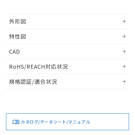
EU RoHS指令（10物質）の非含有証明書
※当社の共同利用者とは、
"個人情報
51物質の非含有証明書（当社基準）
の共同利用に関して"
の「1.共同利
※本証明書は発行日時点で非含有を証明す
用者の範囲」に記載されている法人を
るもので、過去に遡って非含有を証明する
外形図
指します。
ものではありません。
また、RoHS指令のフタル酸エステル類４
情報更新：2026/05/21
特性図
物質の対応では、対応完了までの期間は出
荷製品に未対応品が混在することから備考
外形図
情報更新：2026/05/21
CAD
欄に対応日を記載しておりました。
既に当社にて対応品への在庫切替を完了
電気的寿命曲線
ログイン/会員登録いただくと、CADデータをダウンロー
していることから、特段のことがない限
RoHS/REACH対応状況
ドすることができます。
り、2022年1月12日より割愛しておりま
す。
情報更新：2026/7/29
規格認証/適合状況
ログイン/会員登録
EU RoHS
注意事項・凡例
UL認証
CSA認証
CEマーキング
No
No
No
対応状況
対応予定月
※1
※2
ダウンロードデータをご利用いただく前に、以下を必ずお読
みください。
カタログ/データシート/マニュアル
対応済み
ソフトウェアの使用条件
LR型式承認
DNV型式承認
BV型式承認
KR型式承