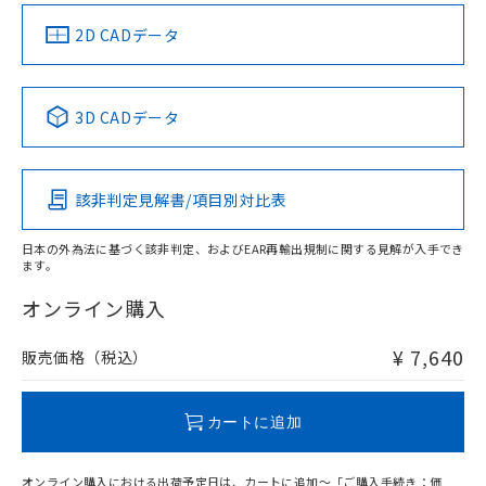
（イギリス
（ノルウェー
（フランス
（韓国
船舶規格）
船舶規格）
船舶規格）
船舶規格
中国 RoHS
注意事項・凡例
2D CADデータ
Yes
No
No
No
中国 RoHS表
※1 ※2
3D CADデータ
この製品の規格認証/適合状況ページへ
Pb
Hg
Cd
Cr(VI)
その他の認証はこちらのページからご検索ください
該非判定見解書/項目別対比表
O
O
O
O
日本の外為法に基づく該非判定、およびEAR再輸出規制に関する見解が入手でき
ます。
"対応済み"や非含有の記載がされた商品であっても、流通
在庫等で未対応品が混在する可能性があります。
オンライン購入
非含有品が必要な際は、弊社営業部門もしくは販売店へお
問い合わせください。
¥ 7,640
販売価格（税込）
この製品のRoHS/REACH対応状況ページへ
カートに追加
オンライン購入における出荷予定日は、カートに追加～「ご購入手続き：価