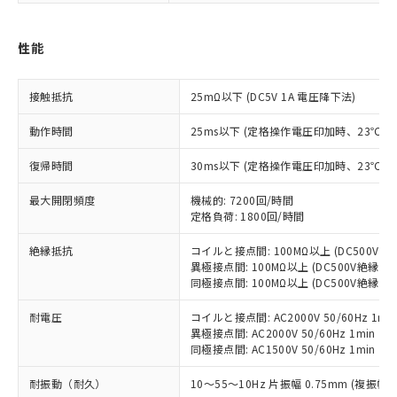
非含有に対応した製品が提供可能な商品で
す。
性能
対応予定：EU RoHS指令（10物質）の非含
ご利用条件
有に対応した製品に切り替える予定のある
商品です。
接触抵抗
25mΩ以下 (DC5V 1A 電圧降下法)
対応予定なし：EU RoHS指令（10物質）の
以下の条件をお読みいただき、同意のうえ
非含有に非対応の商品で、対応品を出す予
動作時間
25ms以下 (定格操作電圧印加時、23℃
ご利用ください。
定はありません。
調査・確認中：EU RoHS指令（10物質）の
復帰時間
30ms以下 (定格操作電圧印加時、23℃
本サービスは、当社制御機器事業取扱
※1 中国RoHS○×表
非含有の対応状況を調査中または確認中の
商品の当社在庫状況および標準価格
最大開閉頻度
機械的: 7200回/時間
商品です。
(税抜)を提供させていただくもので
定格負荷: 1800回/時間
「○」：最大均質材料含有率が中国RoHSの
非該当品：ライセンス料など無形物で、有
す。
基準値以下であることを示します。
害物質有無と関係のない商品です。
当社制御機器事業取扱商品の中には、
絶縁抵抗
コイルと接点間: 100MΩ以上 (DC500V
「×」：最大均質材料含有率が中国RoHSの
仕入先様の事情により、非含有部品として
本サービスの対象外となる商品もある
異極接点間: 100MΩ以上 (DC500V絶縁抵
基準値を超えていることを示します。
いたものが、含有品と判明した場合などや
当社は、これら貴社製品のうち、外国
同極接点間: 100MΩ以上 (DC500V絶縁抵
ことをご了承ください。
「－」：未確認です。当社販売部門へお問
むを得ず変更することがあります。
為替および外国貿易法に定める商品
在庫状況および標準価格照会結果は、
い合わせください。
耐電圧
（以下｢規制貨物等」という）を輸出
コイルと接点間: AC2000V 50/60Hz 1mi
記載している更新日時点での社内デー
異極接点間: AC2000V 50/60Hz 1min
*EU RoHS指令（10物質）：
または国外への提供する場合は、日本
記
タに基づき作成されるものであり、閲
説明
鉛(Pb) 1000ppm以下、 水銀(Hg) 1000ppm以下、 カド
同極接点間: AC1500V 50/60Hz 1min
*中国RoHS10物質の基準値 (GB/T26572)：
国政府の輸出許可(または役務取引許
号
覧された時点での実際の在庫および標
ミウム(Cd) 100ppm以下、
Pb(鉛) :1000ppm、 Hg(水銀) : 1000ppm、 Cd(カドミウ
可)を取得するなどの必要な手続きを
六価クロム(Cr(Ⅵ)) 1000ppm以下、ポリ臭化ビフェニル
ム) : 100ppm、
準価格とは異なる場合があることをご
耐振動（耐久）
10～55～10Hz 片振幅 0.75mm (複振幅 1
類(PBB) 1000ppm以下、ポリ臭化ジフェニルエーテル類
Cr(Ⅵ)(六価クロム) : 1000ppm、 PBBs(ポリ臭化ビフェ
とります。