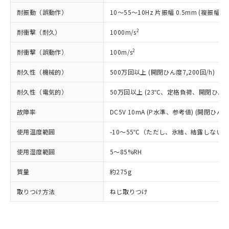
了承ください。
(PBDE) 1000ppm以下、フタル酸ビス(2-エチルヘキシ
○
一定数以上の在庫あり
ニル類) : 1000ppm、 PBDEs(ポリ臭化ジフェニルエーテ
当社は規制貨物を破棄する場合は、完
ル) (DEHP)(別名：DOP) 1000ppm以下、フタル酸ブチ
正式な納期状況および標準価格はお客
ル類) : 1000ppm、
耐振動（誤動作）
10～55～10Hz 片振幅 0.5mm (複振幅 1
ルベンジル（BBP） 1000ppm以下、フタル酸ジブチル
全に破砕するなど、違法に輸出されな
DBP(フタル酸ジブチル) : 1000ppm、 DIBP(フタル酸ジ
様のお取引先、またはお客様担当のオ
（DBP） 1000ppm以下、フタル酸ジイソブチル
イソブチル) : 1000ppm、 BBP(フタル酸ブチルベンジ
△
一定数には満たないが在庫あり
いよう必要な手段を講じます。
2
耐衝撃（耐久）
ムロン制御機器販売店・当社販売員に
1000m/s
(DIBP) 1000ppm以下
ル) : 1000ppm、
当社は貴社製品を、核兵器、ミサイ
但し、RoHS指令で産業用監視および制御機器に対する
DEHP(フタル酸ビス(2-エチルヘキシル)) : 1000ppm
ご相談ください。
適用除外項目は除く。
ル、化学兵器、生物兵器またはその他
2
耐衝撃（誤動作）
－
在庫なし(最新の在庫状況につ
100m/s
オムロン制御機器販売店や当社販売拠
フタル酸エステル類の４物質については閾値を超える意
武器並びにこれらの製造装置等に一切
いては、お客様のお取引先、ま
図的な使用がないことを確認しています。
点は「
販売ネットワーク
」をご確認
※2 環境保護使用期限
耐久性（機械的）
使用いたしません。
500万回以上 (開閉ひん度7,200回/h)
たはお客様担当のオムロン制御
ください。
当社は、貴社製品を第三者に販売する
機器販売店・当社販売員にご確
在庫状況および標準価格結果を当社の
※2 対応予定月
耐久性（電気的）
「ｅ」：有害物質（10物質）のすべてが基
50万回以上 (23℃、定格負荷、開閉ひん度1,
場合は、上記1、2および3の内容を当
認ください)
事前の承諾なく第三者に漏洩または開
準値以下であることを示します。
該第三者に通知します。また当社は、
示しないようお願いします。
故障率
DC5V 10mA (P水準、参考値) (開閉ひん度6
部品在庫の切り替え状況などにより、予定
「10」：通常の使用状況下において有害物
販売先および販売に係わる関係者が違
マイパーツ機能（部品リスト作成サー
空
受注生産機種、また在庫状況の
月が前後することがあります。
質が外部に漏えいし、環境に深刻な影響を
法に輸出するおそれがある場合は、取
ビス）をご利用いただくには、I-Web
白
情報を公開していない機種
使用温度範囲
-10～55℃（ただし、氷結、結露しない
及ぼさない年数を意味します。
り引きをいたしません。
メンバーズにご登録されている必要が
「－」：未確認です。当社販売部門へお問
あります。
使用湿度範囲
5～85%RH
い合わせください。
お客様が当ウェブサイト上で当社にご
※3 非含有証明書ダウンロード
質量
登録された部品リストについて、当社
約275g
および当社の共同利用者が、当社の製
下記の非含有証明書をダウンロードするこ
取りつけ方法
ねじ取りつけ
品・サービスに関するお客様との取
とができます。
合意する
キャンセル
引・商談に必要な範囲で利用すること
をご了承ください。
EU RoHS指令（10物質）の非含有証明書
※当社の共同利用者とは、
"個人情報