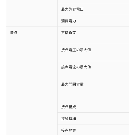
最大許容電圧
消費電力
接点
定格負荷
接点電圧の最大値
接点電流の最大値
最大開閉容量
接点構成
接触機構
※1 対応状況
接点材質
対応済み：EU RoHS指令（10物質）の