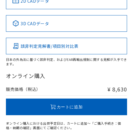
中国 RoHS
注意事項・凡例
2D CADデータ
Yes
No
No
No
中国 RoHS表
※1 ※2
3D CADデータ
この製品の規格認証/適合状況ページへ
Pb
Hg
Cd
Cr(VI)
その他の認証はこちらのページからご検索ください
該非判定見解書/項目別対比表
O
O
O
O
日本の外為法に基づく該非判定、およびEAR再輸出規制に関する見解が入手でき
ます。
"対応済み"や非含有の記載がされた商品であっても、流通
在庫等で未対応品が混在する可能性があります。
オンライン購入
非含有品が必要な際は、弊社営業部門もしくは販売店へお
問い合わせください。
¥ 8,630
販売価格（税込）
この製品のRoHS/REACH対応状況ページへ
カートに追加
オンライン購入における出荷予定日は、カートに追加～「ご購入手続き：価
格・納期の確認」画面にてご確認ください。