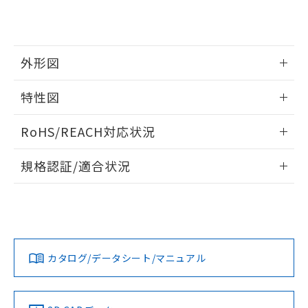
51物質の非含有証明書（当社基準）
の共同利用に関して"
の「1.共同利
※本証明書は発行日時点で非含有を証明す
用者の範囲」に記載されている法人を
るもので、過去に遡って非含有を証明する
指します。
ものではありません。
外形図
また、RoHS指令のフタル酸エステル類４
物質の対応では、対応完了までの期間は出
情報更新：2026/05/21
荷製品に未対応品が混在することから備考
特性図
欄に対応日を記載しておりました。
外形図
既に当社にて対応品への在庫切替を完了
情報更新：2026/05/21
RoHS/REACH対応状況
していることから、特段のことがない限
り、2022年1月12日より割愛しておりま
電気的寿命曲線
情報更新：2026/7/29
規格認証/適合状況
す。
EU RoHS
注意事項・凡例
UL認証
CSA認証
CEマーキング
No
No
No
対応状況
対応予定月
※1
※2
カタログ/データシート/マニュアル
対応済み
LR型式承認
DNV型式承認
BV型式承認
KR型式承
（イギリス
（ノルウェー
（フランス
（韓国
船舶規格）
船舶規格）
船舶規格）
船舶規格