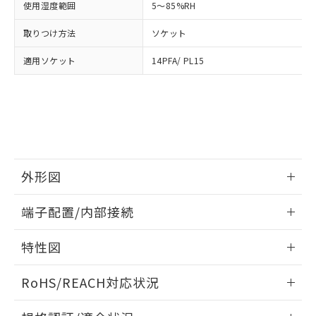
使用湿度範囲
5～85%RH
および当社の共同利用者が、当社の製
下記の非含有証明書をダウンロードするこ
品・サービスに関するお客様との取
取りつけ方法
ソケット
とができます。
合意する
キャンセル
引・商談に必要な範囲で利用すること
をご了承ください。
適用ソケット
14PFA/ PL15
EU RoHS指令（10物質）の非含有証明書
※当社の共同利用者とは、
"個人情報
51物質の非含有証明書（当社基準）
の共同利用に関して"
の「1.共同利
※本証明書は発行日時点で非含有を証明す
用者の範囲」に記載されている法人を
るもので、過去に遡って非含有を証明する
指します。
ものではありません。
また、RoHS指令のフタル酸エステル類４
物質の対応では、対応完了までの期間は出
荷製品に未対応品が混在することから備考
外形図
欄に対応日を記載しておりました。
既に当社にて対応品への在庫切替を完了
情報更新：2026/05/21
端子配置/内部接続
していることから、特段のことがない限
り、2022年1月12日より割愛しておりま
外形図
情報更新：2026/05/21
す。
特性図
端子配置/内部接続
情報更新：2026/05/21
RoHS/REACH対応状況
電気的寿命曲線
情報更新：2026/7/29