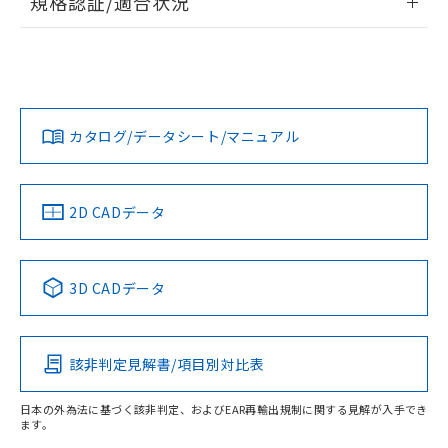
規格認証/適合状況
EU RoHS
注意事項・凡例
UL認証
CSA認証
CEマーキング
No
No
N/A
対応状況
対応予定月
※1
※2
カタログ/データシート/マニュアル
対応済み
LR型式承認
DNV型式承認
BV型式承認
KR型式承
（イギリス
（ノルウェー
（フランス
（韓国
船舶規格）
船舶規格）
船舶規格）
船舶規格
中国 RoHS
注意事項・凡例
2D CADデータ
No
No
No
No
中国 RoHS表
※1 ※2
3D CADデータ
この製品の規格認証/適合状況ページへ
Pb
Hg
Cd
Cr(VI)
その他の認証はこちらのページからご検索ください
該非判定見解書/項目別対比表
O
O
O
O
日本の外為法に基づく該非判定、およびEAR再輸出規制に関する見解が入手でき
ます。
"対応済み"や非含有の記載がされた商品であっても、流通