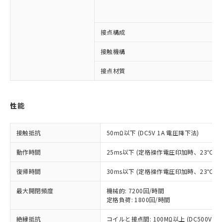
※1 対応状況
接点構成
対応済み：EU RoHS指令（10物質）の
接触機構
非含有に対応した製品が提供可能な商品で
接点材質
す。
対応予定：EU RoHS指令（10物質）の非含
ご利用条件
有に対応した製品に切り替える予定のある
商品です。
性能
対応予定なし：EU RoHS指令（10物質）の
以下の条件をお読みいただき、同意のうえ
非含有に非対応の商品で、対応品を出す予
ご利用ください。
接触抵抗
50mΩ以下 (DC5V 1A 電圧降下法)
定はありません。
調査・確認中：EU RoHS指令（10物質）の
本サービスは、当社制御機器事業取扱
動作時間
25ms以下 (定格操作電圧印加時、23℃
※1 中国RoHS○×表
非含有の対応状況を調査中または確認中の
商品の当社在庫状況および標準価格
商品です。
(税抜)を提供させていただくもので
復帰時間
30ms以下 (定格操作電圧印加時、23℃
「○」：最大均質材料含有率が中国RoHSの
非該当品：ライセンス料など無形物で、有
す。
基準値以下であることを示します。
害物質有無と関係のない商品です。
当社制御機器事業取扱商品の中には、
最大開閉頻度
機械的: 7200回/時間
「×」：最大均質材料含有率が中国RoHSの
仕入先様の事情により、非含有部品として
定格負荷: 1800回/時間
本サービスの対象外となる商品もある
基準値を超えていることを示します。
いたものが、含有品と判明した場合などや
当社は、これら貴社製品のうち、外国
ことをご了承ください。
「－」：未確認です。当社販売部門へお問
むを得ず変更することがあります。
為替および外国貿易法に定める商品
絶縁抵抗
コイルと接点間: 100MΩ以上 (DC500V