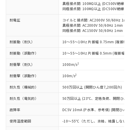
在庫状況および標準価格照会結果は、
い合わせください。
異極接点間: 100MΩ以上 (DC500V絶縁抵
（以下｢規制貨物等」という）を輸出
記載している更新日時点での社内デー
同極接点間: 100MΩ以上 (DC500V絶縁抵
*EU RoHS指令（10物質）：
または国外への提供する場合は、日本
記
タに基づき作成されるものであり、閲
説明
鉛(Pb) 1000ppm以下、 水銀(Hg) 1000ppm以下、 カド
*中国RoHS10物質の基準値 (GB/T26572)：
国政府の輸出許可(または役務取引許
号
覧された時点での実際の在庫および標
ミウム(Cd) 100ppm以下、
Pb(鉛) :1000ppm、 Hg(水銀) : 1000ppm、 Cd(カドミウ
耐電圧
コイルと接点間: AC2000V 50/60Hz 1mi
可)を取得するなどの必要な手続きを
六価クロム(Cr(Ⅵ)) 1000ppm以下、ポリ臭化ビフェニル
ム) : 100ppm、
準価格とは異なる場合があることをご
異極接点間: AC2000V 50/60Hz 1min
類(PBB) 1000ppm以下、ポリ臭化ジフェニルエーテル類
Cr(Ⅵ)(六価クロム) : 1000ppm、 PBBs(ポリ臭化ビフェ
とります。
了承ください。
同極接点間: AC1500V 50/60Hz 1min
(PBDE) 1000ppm以下、フタル酸ビス(2-エチルヘキシ
○
一定数以上の在庫あり
ニル類) : 1000ppm、 PBDEs(ポリ臭化ジフェニルエーテ
当社は規制貨物を破棄する場合は、完
ル) (DEHP)(別名：DOP) 1000ppm以下、フタル酸ブチ
正式な納期状況および標準価格はお客
ル類) : 1000ppm、
ルベンジル（BBP） 1000ppm以下、フタル酸ジブチル
全に破砕するなど、違法に輸出されな
DBP(フタル酸ジブチル) : 1000ppm、 DIBP(フタル酸ジ
耐振動（耐久）
10～55～10Hz 片振幅 0.75mm (複振幅 1
様のお取引先、またはお客様担当のオ
（DBP） 1000ppm以下、フタル酸ジイソブチル
イソブチル) : 1000ppm、 BBP(フタル酸ブチルベンジ
△
一定数には満たないが在庫あり
いよう必要な手段を講じます。
ムロン制御機器販売店・当社販売員に
(DIBP) 1000ppm以下
ル) : 1000ppm、
当社は貴社製品を、核兵器、ミサイ
耐振動（誤動作）
10～55～10Hz 片振幅 0.5mm (複振幅 1
但し、RoHS指令で産業用監視および制御機器に対する
DEHP(フタル酸ビス(2-エチルヘキシル)) : 1000ppm
ご相談ください。
適用除外項目は除く。
ル、化学兵器、生物兵器またはその他
－
在庫なし(最新の在庫状況につ
オムロン制御機器販売店や当社販売拠
フタル酸エステル類の４物質については閾値を超える意
2
耐衝撃（耐久）
1000m/s
武器並びにこれらの製造装置等に一切
いては、お客様のお取引先、ま
図的な使用がないことを確認しています。
点は「
販売ネットワーク
」をご確認
※2 環境保護使用期限
使用いたしません。
たはお客様担当のオムロン制御
ください。
2
耐衝撃（誤動作）
100m/s
当社は、貴社製品を第三者に販売する
機器販売店・当社販売員にご確
在庫状況および標準価格結果を当社の
※2 対応予定月
「ｅ」：有害物質（10物質）のすべてが基
場合は、上記1、2および3の内容を当
認ください)
事前の承諾なく第三者に漏洩または開
耐久性（機械的）
500万回以上 (開閉ひん度7,200回/h)
準値以下であることを示します。
該第三者に通知します。また当社は、
示しないようお願いします。
部品在庫の切り替え状況などにより、予定
「10」：通常の使用状況下において有害物
販売先および販売に係わる関係者が違
マイパーツ機能（部品リスト作成サー
空
受注生産機種、また在庫状況の
耐久性（電気的）
50万回以上 (23℃、定格負荷、開閉ひん度1,
月が前後することがあります。
質が外部に漏えいし、環境に深刻な影響を
法に輸出するおそれがある場合は、取
ビス）をご利用いただくには、I-Web
白
情報を公開していない機種
及ぼさない年数を意味します。
り引きをいたしません。
メンバーズにご登録されている必要が
故障率
DC5V 10mA (P水準、参考値) (開閉ひん度6
「－」：未確認です。当社販売部門へお問
あります。
い合わせください。
使用温度範囲
-10～55℃（ただし、氷結、結露しない
お客様が当ウェブサイト上で当社にご
※3 非含有証明書ダウンロード
登録された部品リストについて、当社