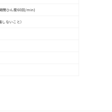
(開閉ひん度60回/min)
結露しないこと）