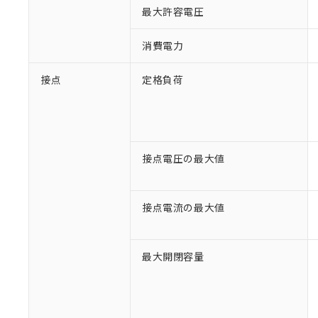
最大許容電圧
消費電力
接点
定格負荷
接点電圧の最大値
接点電流の最大値
最大開閉容量
※1 対応状況