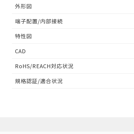
外形図
端子配置/内部接続
外形図
特性図
端子配置/内部接続
CAD
電気的寿命曲線
ログイン/会員登録いただくと、CADデータをダウンロ
RoHS/REACH対応状況
規格認証/適合状況
EU RoHS
注意事項・凡例
UL認証
CSA認証
CEマーキング
ダウンロードデータをご利用いただく前に、以下を必ずお読
No
No
N/A
対応状況
対応予定月
※1
※2
ソフトウェアの使用条件
対応済み