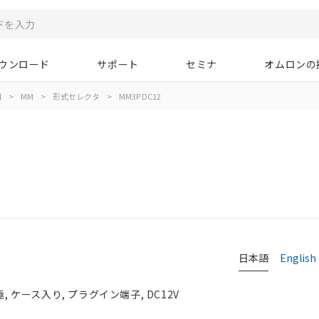
ウンロード
サポート
セミナ
オムロンの
用
>
MM
>
形式セレクタ
>
MM3P DC12
日本語
English
極, ケース入り, プラグイン端子, DC12V