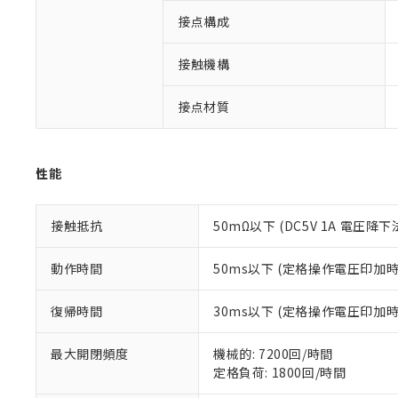
対応済み：EU
対応予定：EU R
接点構成
対応予定なし：EU
調査・確認中：EU
ご利用条件
接触機構
非該当品：ライセ
※1 中国RoHS
仕入先様の事情に
接点材質
があります。
以下の条件をお読
「○」：最大均質
「×」：最大均質
本サービスは
当社は、これ
*EU RoHS指令（10物
「－」：未確認で
鉛(Pb) 1000ppm以下、
くものです。
う）を輸出ま
性能
記
説明
六価クロム(Cr(Ⅵ)) 1
当社制御機器
などの必要な
フタル酸ビス(2-エチルヘ
号
*中国RoHS10物質の基準値 
ル（DBP） 1000ppm
在庫状況およ
当社は規制貨
Pb(鉛) :1000ppm、 Hg
但し、RoHS指令で産
のであり、閲
接触抵抗
50mΩ以下 (DC5V 1A 電圧降下
ます。
Cr(Ⅵ)(六価クロム) : 
フタル酸エステル類の４
○
一定数以
DBP(フタル酸ジブチル) :
い。
当社は貴社製
DEHP(フタル酸ビス(2-エ
正式な納期状
置等に一切使
動作時間
50ms以下 (定格操作電圧印加
当社販売員に
※2 対応予定月
△
一定数に
当社は、貴社
オムロン制御
また当社は、
※2 環境保護使
復帰時間
30ms以下 (定格操作電圧印加
在庫状況およ
部品在庫の切り替
たしません。
－
在庫なし
す。
「ｅ」：有害物質
機器販売
最大開閉頻度
機械的: 7200回/時間
マイパーツ機
「10」：通常の
定格負荷: 1800回/時間
ている必要が
味します。
空
受注生産
お客様が当ウ
※3 非含有証明