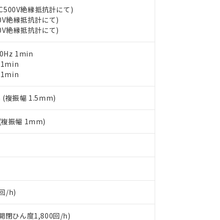
す。当社販売部門へお問い合わせください。
品・サービスに関するお客様との取引・商談に必要な範囲で利用す
DC500V絶縁抵抗計にて)
合意する
キャンセル
書をダウンロードすることができます。
00V絶縁抵抗計にて)
利用者とは、
"個人情報の共同利用に関して"
の「1.共同利用者の
00V絶縁抵抗計にて)
します。
10物質）の非含有証明書
明書（当社基準）
0Hz 1min
日時点で非含有を証明するもので、過去に遡って非含有を証明するも
 1min
令のフタル酸エステル類４物質の対応では、対応完了までの期間は出
 1min
備考欄に対応日を記載しておりました。
品への在庫切替を完了していることから、特段のことがない限り、20
 (複振幅 1.5mm)
す。
 (複振幅 1mm)
回/h)
閉ひん度1,800回/h)