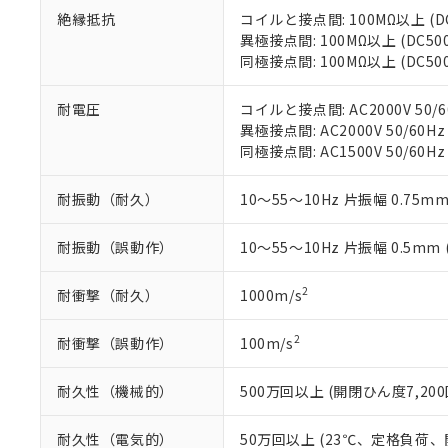
「－」：未確認で
白
が、当社の製
絶縁抵抗
コイルと接点間: 100MΩ以上 (
さい。
下記の非含有証明
異極接点間: 100MΩ以上 (DC5
※当社の共同
同極接点間: 100MΩ以上 (DC5
いる法人を指
EU RoHS指令（
51物質の非含有証
耐電圧
コイルと接点間: AC2000V 50/6
※本証明書は発行
異極接点間: AC2000V 50/60Hz
また、RoHS指
同極接点間: AC1500V 50/60Hz
混在することから
既に当社にて対応
耐振動（耐久）
10～55～10Hz 片振幅 0.75mm
り割愛しておりま
耐振動（誤動作）
10～55～10Hz 片振幅 0.5mm
2
耐衝撃（耐久）
1000m/s
2
耐衝撃（誤動作）
100m/s
耐久性（機械的）
500万回以上 (開閉ひん度7,200
耐久性（電気的）
50万回以上 (23℃、定格負荷、開