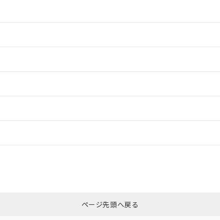
情報更新：2
情報更新：2
情報更新：2
ードすることができます。
情報更新：
ログイン/会員登録
CCC認証
電波法
みください。
N/A
N/A
非含有証明書
※3
ページ先頭へ戻る
ダウンロードはこちら